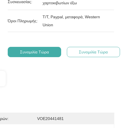
Συσκευασίας:
χαρτοκιβωτίων έξω
T/T, Paypal, μεταφορά, Western
Όροι Πληρωμής:
Union
Συνομιλία Τώρα
Συνομιλία Τώρα
ρών:
VOE20441481