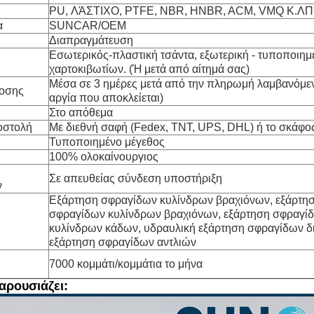
PU, ΛΆΣΤΙΧΟ, PTFE, NBR, HNBR, ACM, VMQ Κ.ΛΠ
α
SUNCAR/OEM
Διαπραγμάτευση
Εσωτερικός-πλαστική τσάντα, εξωτερική - τυποποιημ
χαρτοκιβωτίων. (Ή μετά από αίτημά σας)
Μέσα σε 3 ημέρες μετά από την πληρωμή λαμβανόμε
οσης
αργία που αποκλείεται)
Στο απόθεμα
οστολή
Με διεθνή σαφή (Fedex, TNT, UPS, DHL) ή το σκάφο
Τυποποιημένο μέγεθος
100% ολοκαίνουργιος
Σε απευθείας σύνδεση υποστήριξη
ν
Εξάρτηση σφραγίδων κυλίνδρων βραχιόνων, εξάρτη
σφραγίδων κυλίνδρων βραχιόνων, εξάρτηση σφραγί
κυλίνδρων κάδων, υδραυλική εξάρτηση σφραγίδων δ
εξάρτηση σφραγίδων αντλιών
7000 κομμάτι/κομμάτια το μήνα
αρουσιάζει: