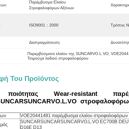
Παρέμβυσμα Ελαίου 
των:
Χαρακτηρι
Στροφαλοφόρων Αξόνων
:
ISO9001：2000
Τρόπος Να
Διαπραγμάτευση
Δυνατότη
Παρεμβύσματα ελαίου της SUNCARVO.L.VO
, 
VOE20441
Τσιμούχα λαδιού στροφαλοφόρου
φή Του Προϊόντος
 ποιότητας Wear-resistant παρ
UNCARSUNCARVO.L.VO στροφαλοφόρων
των
VOE20441481 παρέμβυσμα ελαίου στροφαλοφόρων
SUNCARSUNCARSUNCARVO.L.VO EC700B DEU
θμός
D16E D13