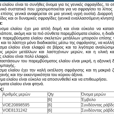
ελαίου είναι το συνήθες όνομα για τις γενικές σφραγίδες, το 
νικό συστατικό που χρησιμοποιείται για να σφραγίσει το λίπος 
 επίσης γενικά αναφέρεται σε μια γενική υγρή ουσία). Διαρροή
ίδες και οι δυναμικές σφραγίδες (γενικά εναλλασσόμενη κίνηση
α:
σμα ελαίου έχει μια απλή δομή και είναι εύκολο να κατα
άποτε, ακόμη και τα πιό σύνθετα παρεμβύσματα ελαίου, η δια
α παρεμβύσματα ελαίου σκελετών μετάλλων μπορούν επίσης 
 και το λάστιχο μόνο διαδικασίες μέσω της σφράγισης, να κολλ
σμα ελαίου είναι ελαφρύ σε βάρος και τα λιγότερα αναλώσι
υς μερών μετάλλων και λαστιχένιων μερών, και η υλική κα
 ελαίου είναι πολύ ελαφρύ.
ταστάσεων του παρεμβύσματος ελαίου είναι μικρή, η αξονική διά
υμπαγής.
σμα ελαίου έχει την καλή εκτέλεση σφράγισης και τη μακριά
ανής και την εκκεντρικότητα του κύριου άξονα.
μα ελαίου είναι εύκολο να αποσυνθεθεί και να επιθεωρήσει.
ματα ελαίου είναι φτηνά.
ς:
Αριθμός μερών
Qty
Όνομα μερών
[6]
Έμβολο
VOE20898595
[6]
Συνδέοντας ράβδ
VOE8131242
[6]
Συνδέοντας ράβδ