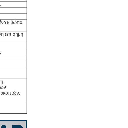
.
ένο κιβώτιο
νη (επίσημη
ς
ση
δων
ιακοπτών,