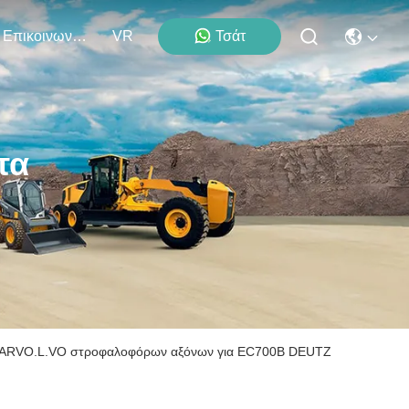
Επικοινωνήστε Μαζί Μας
VR
Τσάτ
τα
NCARVO.L.VO στροφαλοφόρων αξόνων για EC700B DEUTZ