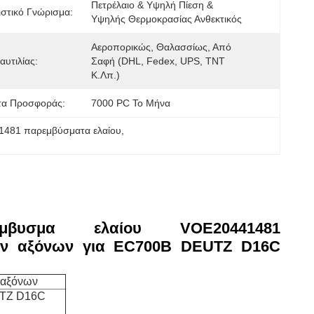
Πετρέλαιο & Υψηλή Πίεση & 
στικό Γνώρισμα:
Υψηλής Θερμοκρασίας Ανθεκτικός
Αεροπορικώς, Θαλασσίως, Από 
υτιλίας:
Σαφή (DHL, Fedex, UPS, TNT 
Κ.λπ.)
τα Προσφοράς:
7000 PC Το Μήνα
481 παρεμβύσματα ελαίου
, 
έμβυσμα ελαίου VOE20441481
 αξόνων για EC700B DEUTZ D16C
 αξόνων
TZ D16C