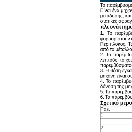
Το παρέμβυσμα 
Είναι ένα μηχα
μετάδοσης, και
στατικές σφραγ
πλεονέκτημ
1.
Το παρέμβυ
φορμαριστούν κ
Περίπλοκος. Τ
από το μέταλλο
2. Το παρέμβυ
λεπτούς τοίχο
παρεμβύσματος
3. Η θέση εγκα
μηχανή είναι σ
4. Το παρέμβυ
δόνηση της μηχ
5. Το παρέμβυσ
6. Τα παρεμβύσ
Σχετικό μέρο
Pos.
1
2