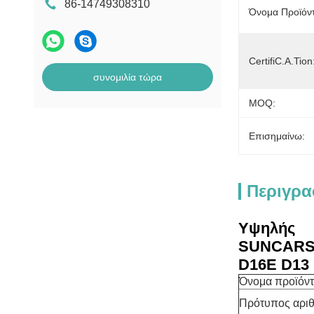
86-14749308310
Όνομα Προϊόν
CertifiC.A.Tion
συνομιλία τώρα
MOQ:
Επισημαίνω:
Περιγρα
Υψηλής
SUNCARS
D16E D13
Όνομα προϊόν
Πρότυπος αρι