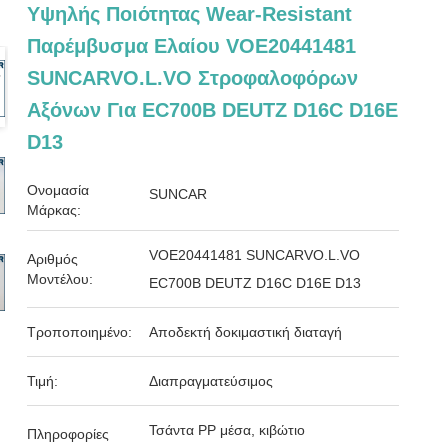
Υψηλής Ποιότητας Wear-Resistant
Παρέμβυσμα Ελαίου VOE20441481
SUNCARVO.L.VO Στροφαλοφόρων
Αξόνων Για EC700B DEUTZ D16C D16E
D13
Ονομασία
SUNCAR
Μάρκας:
VOE20441481 SUNCARVO.L.VO
Αριθμός
Μοντέλου:
EC700B DEUTZ D16C D16E D13
Τροποποιημένο:
Αποδεκτή δοκιμαστική διαταγή
Τιμή:
Διαπραγματεύσιμος
Τσάντα PP μέσα, κιβώτιο
Πληροφορίες