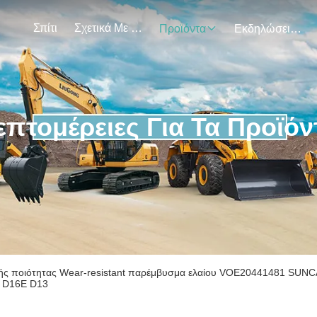
Σπίτι
Σχετικά Με Εμάς
Προϊόντα
Εκδηλώσεις
επτομέρειες Για Τα Προϊόν
ής ποιότητας Wear-resistant παρέμβυσμα ελαίου VOE20441481 SU
 D16E D13