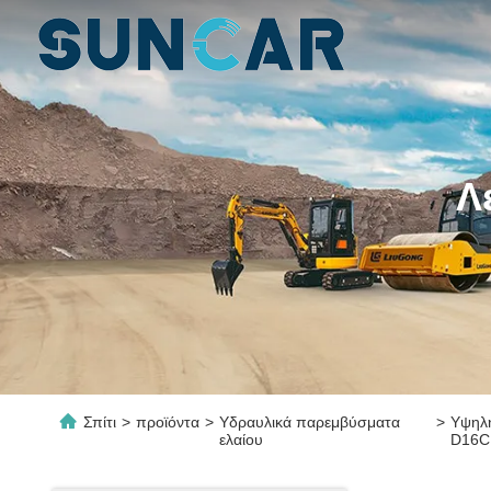
Λ
Σπίτι
>
προϊόντα
>
Υδραυλικά παρεμβύσματα
>
Υψηλ
ελαίου
D16C