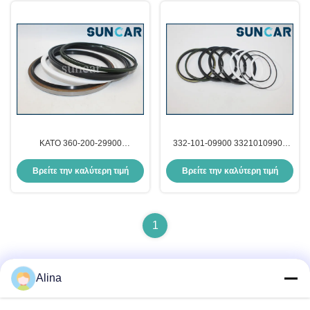
KATO 360-200-29900
332-101-09900 33210109900
36020029900 σφραγίζοντας
εξαρτήσεις υπηρεσιών
εξαρτήσεις πετρελαίου γερανών
αντικατάστασης γερανών της
Βρείτε την καλύτερη τιμή
Βρείτε την καλύτερη τιμή
εξαρτήσεων σφραγίδων επισκευής
KATO αντοχής εξαρτήσεων
κυλίνδρων
σφραγίδων κυλίνδρων
1
Alina
Γρήγορη επικοινωνία