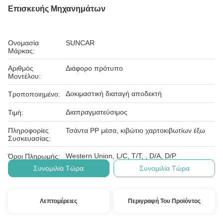
Επισκευής Μηχανημάτων
Ονομασία
SUNCAR
Μάρκας:
Αριθμός
Διάφορο πρότυπο
Μοντέλου:
Δοκιμαστική διαταγή αποδεκτή
Τροποποιημένο:
Διαπραγματεύσιμος
Τιμή:
Πληροφορίες
Τσάντα PP μέσα, κιβώτιο χαρτοκιβωτίων έξω
Συσκευασίας:
Western Union, L/C, T/T, , D/A, D/P
Όροι Πληρωμής:
Συνομιλία Τώρα
Συνομιλία Τώρα
Λεπτομέρειες
Περιγραφή Του Προϊόντος