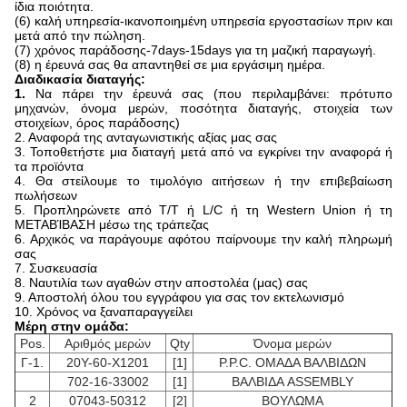
ίδια ποιότητα.
(6) καλή υπηρεσία-ικανοποιημένη υπηρεσία εργοστασίων πριν και
μετά από την πώληση.
(7) χρόνος παράδοσης-7days-15days για τη μαζική παραγωγή.
(8) η έρευνά σας θα απαντηθεί σε μια εργάσιμη ημέρα.
Διαδικασία διαταγής:
1.
Να πάρει την έρευνά σας (που περιλαμβάνει: πρότυπο
μηχανών, όνομα μερών, ποσότητα διαταγής, στοιχεία των
στοιχείων, όρος παράδοσης)
2. Αναφορά της ανταγωνιστικής αξίας μας σας
3. Τοποθετήστε μια διαταγή μετά από να εγκρίνει την αναφορά ή
τα προϊόντα
4. Θα στείλουμε το τιμολόγιο αιτήσεων ή την επιβεβαίωση
πωλήσεων
5. Προπληρώνετε από T/T ή L/C ή τη Western Union ή τη
ΜΕΤΑΒΊΒΑΣΗ μέσω της τράπεζας
6. Αρχικός να παράγουμε αφότου παίρνουμε την καλή πληρωμή
σας
7. Συσκευασία
8. Ναυτιλία των αγαθών στην αποστολέα (μας) σας
9. Αποστολή όλου του εγγράφου για σας τον εκτελωνισμό
10. Χρόνος να ξαναπαραγγείλει
Μέρη στην ομάδα:
Pos.
Αριθμός μερών
Qty
Όνομα μερών
Γ-1.
20Y-60-X1201
[1]
P.P.C. ΟΜΑΔΑ ΒΑΛΒΙΔΩΝ
702-16-33002
[1]
ΒΑΛΒΙΔΑ ASSEMBLY
2
07043-50312
[2]
ΒΟΥΛΩΜΑ