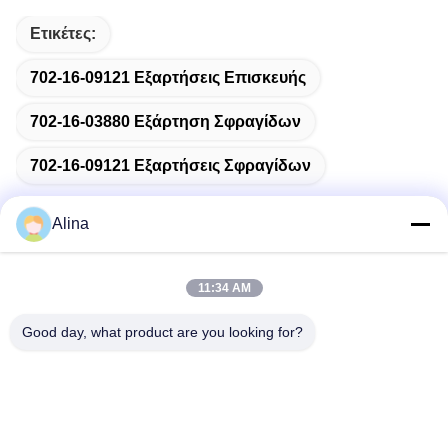
Ετικέτες:
702-16-09121 Εξαρτήσεις Επισκευής
702-16-03880 Εξάρτηση Σφραγίδων
702-16-09121 Εξαρτήσεις Σφραγίδων
Alina
Γρήγορη επικοινωνία
11:34 AM
Good day, what product are you looking for?
Διεύθυνση
No.7, πάροδος 3, βόρεια του χωριού LianXi, πόλη Dongpu,
περιοχή Tianhe, Guangzhou, Κίνα
Τηλεφώνημα