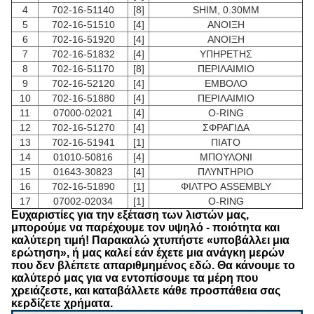
4
702-16-51140
[8]
SHIM, 0.30MM
5
702-16-51510
[4]
ΑΝΟΙΞΗ
6
702-16-51920
[4]
ΑΝΟΙΞΗ
7
702-16-51832
[4]
ΥΠΗΡΕΤΗΣ
8
702-16-51170
[8]
ΠΕΡΙΛΑΙΜΙΟ
9
702-16-52120
[4]
ΕΜΒΟΛΟ
10
702-16-51880
[4]
ΠΕΡΙΛΑΙΜΙΟ
11
07000-02021
[4]
O-RING
12
702-16-51270
[4]
ΣΦΡΑΓΙΔΑ
13
702-16-51941
[1]
ΠΙΑΤΟ
14
01010-50816
[4]
ΜΠΟΥΛΟΝΙ
15
01643-30823
[4]
ΠΛΥΝΤΗΡΙΟ
16
702-16-51890
[1]
ΦΙΛΤΡΟ ASSEMBLY
17
07002-02034
[1]
O-RING
Ευχαριστίες για την εξέταση των λιστών μας,
μπορούμε να παρέχουμε τον υψηλό - ποιότητα και
καλύτερη τιμή! Παρακαλώ χτυπήστε «υποβάλλει μια
ερώτηση», ή μας καλεί εάν έχετε μια ανάγκη μερών
που δεν βλέπετε απαριθμημένος εδώ. Θα κάνουμε το
καλύτερό μας για να εντοπίσουμε τα μέρη που
χρειάζεστε, και καταβάλλετε κάθε προσπάθεια σας
κερδίζετε χρήματα.