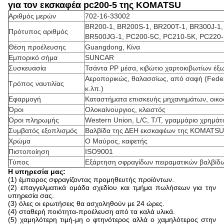
για τον εκσκαφέα pc200-5 της KOMATSU
Αριθμός μερών
702-16-33002
BR200-1, BR200S-1, BR200T-1, BR300J-1,
Πρότυπος αριθμός
BR500JG-1, PC200-5C, PC210-5K, PC220-
Θέση προέλευσης
Guangdong, Κίνα
Εμπορικό σήμα
SUNCAR
Συσκευασία
Τσάντα PP μέσα, κιβώτιο χαρτοκιβωτίων έξ
Αεροπορικώς, θαλασσίως, από σαφή (Fede
Τρόπος ναυτιλίας
κ.λπ.)
Εφαρμογή
Καταστήματα επισκευής μηχανημάτων, οικο
Όροι
Ολοκαίνουργιος, κλειστός
Όροι πληρωμής
Western Union, L/C, T/T, γραμμάριο χρημάτ
Συμβατός εξοπλισμός
Βαλβίδα της ΔΕΗ εκσκαφέων της KOMATSU
Χρώμα
Ο Μαύρος, καφετής
Πιστοποίηση
ISO9001
Τύπος
Εξάρτηση σφραγίδων πειραματικών βαλβίδ
Η υπηρεσία μας:
(1) έμπειρος σφραγίζοντας προμηθευτής προϊόντων.
(2) επαγγελματικά ομάδα σχεδίου και τμήμα πωλήσεων για την
υπηρεσία σας.
(3) όλες οι ερωτήσεις θα ασχοληθούν με 24 ώρες.
(4) σταθερή ποιότητα-προέλευση από τα καλά υλικά.
(5) χαμηλότερη τιμή-μη ο φτηνότερος αλλά ο χαμηλότερος στην