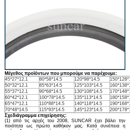
Μέγεθος προϊόντων που μπορούμε να παρέχουμε:
45*27*12.1
80*58*14.5
120*98*14.5
150*128*
50*32*12.1
85*63*14.5
125*103*14.5
160*138*
55*37*12.1
90*68*14.5
130*108*14.5
170*148*
60*42*12.1
100*78*14.5
135*113*14.5
180*158*
65*47*12.1
110*88*14.5
140*118*14.5
190*168*
70*48*14.5
115*93*14.5
145*123*14.5
200*178*
Σχεδιάγραμμα επιχείρησης:
(1) από τις αρχές του 2008, SUNCAR έχει βάλει την
ποιότητα ως πρώτο καθήκον μας. Κατά συνέπεια η