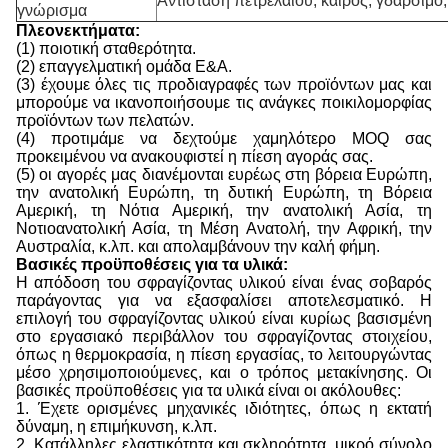
Αντίσταση πετρελαίου, καιρός, γδάρσιμο,
γνώρισμα
Πλεονεκτήματα:
(1) ποιοτική σταθερότητα.
(2) επαγγελματική ομάδα Ε&Α.
(3) έχουμε όλες τις προδιαγραφές των προϊόντων μας και
μπορούμε να ικανοποιήσουμε τις ανάγκες ποικιλομορφίας
προϊόντων των πελατών.
(4) προτιμάμε να δεχτούμε χαμηλότερο MOQ σας
προκειμένου να ανακουφιστεί η πίεση αγοράς σας.
(5) οι αγορές μας διανέμονται ευρέως στη βόρεια Ευρώπη,
την ανατολική Ευρώπη, τη δυτική Ευρώπη, τη Βόρεια
Αμερική, τη Νότια Αμερική, την ανατολική Ασία, τη
Νοτιοανατολική Ασία, τη Μέση Ανατολή, την Αφρική, την
Αυστραλία, κ.λπ. και απολαμβάνουν την καλή φήμη.
Βασικές προϋποθέσεις για τα υλικά:
Η απόδοση του σφραγίζοντας υλικού είναι ένας σοβαρός
παράγοντας για να εξασφαλίσει αποτελεσματικό. Η
επιλογή του σφραγίζοντας υλικού είναι κυρίως βασισμένη
στο εργασιακό περιβάλλον του σφραγίζοντας στοιχείου,
όπως η θερμοκρασία, η πίεση εργασίας, το λειτουργώντας
μέσο χρησιμοποιούμενες, και ο τρόπος μετακίνησης. Οι
βασικές προϋποθέσεις για τα υλικά είναι οι ακόλουθες:
1. Έχετε ορισμένες μηχανικές ιδιότητες, όπως η εκτατή
δύναμη, η επιμήκυνση, κ.λπ.
2. Κατάλληλες ελαστικότητα και σκληρότητα, μικρό σύνολο