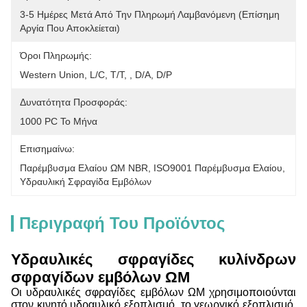
3-5 Ημέρες Μετά Από Την Πληρωμή Λαμβανόμενη (επίσημη 
Αργία Που Αποκλείεται)
Όροι Πληρωμής:
Western Union, L/C, T/T, , D/A, D/P
Δυνατότητα Προσφοράς:
1000 PC Το Μήνα
Επισημαίνω:
Παρέμβυσμα Ελαίου ΩΜ NBR
, 
ISO9001 Παρέμβυσμα Ελαίου
, 
Υδραυλική Σφραγίδα Εμβόλων
Περιγραφή Του Προϊόντος
Υδραυλικές σφραγίδες κυλίνδρων
σφραγίδων εμβόλων ΩΜ
Οι υδραυλικές σφραγίδες εμβόλων ΩΜ χρησιμοποιούνται
στον κινητό υδραυλικό εξοπλισμό, το γεωργικό εξοπλισμό,