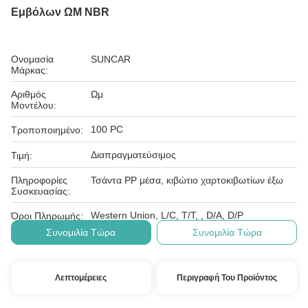
Εμβόλων ΩΜ NBR
Ονομασία
SUNCAR
Μάρκας:
Αριθμός
Ωμ
Μοντέλου:
100 PC
Τροποποιημένο:
Διαπραγματεύσιμος
Τιμή:
Πληροφορίες
Τσάντα PP μέσα, κιβώτιο χαρτοκιβωτίων έξω
Συσκευασίας:
Western Union, L/C, T/T, , D/A, D/P
Όροι Πληρωμής:
Συνομιλία Τώρα
Συνομιλία Τώρα
Λεπτομέρειες
Περιγραφή Του Προϊόντος