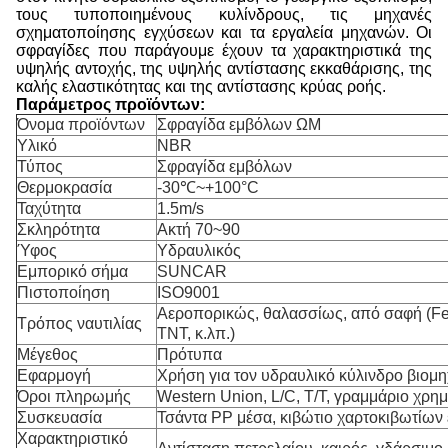
τους τυποποιημένους κυλίνδρους, τις μηχανές
σχηματοποίησης εγχύσεων και τα εργαλεία μηχανών. Οι
σφραγίδες που παράγουμε έχουν τα χαρακτηριστικά της
υψηλής αντοχής, της υψηλής αντίστασης εκκαθάρισης, της
καλής ελαστικότητας και της αντίστασης κρύας ροής.
Παράμετρος προϊόντων:
Όνομα προϊόντων
Σφραγίδα εμβόλων ΩΜ
Υλικό
NBR
Τύπος
Σφραγίδα εμβόλων
Θερμοκρασία
-30℃~+100°C
Ταχύτητα
1.5m/s
Σκληρότητα
Ακτή 70~90
Ύφος
Υδραυλικός
Εμπορικό σήμα
SUNCAR
Πιστοποίηση
ISO9001
Αεροπορικώς, θαλασσίως, από σαφή (F
Τρόπος ναυτιλίας
TNT, κ.λπ.)
Μέγεθος
Πρότυπα
Εφαρμογή
Χρήση για τον υδραυλικό κύλινδρο βιομη
Όροι πληρωμής
Western Union, L/C, T/T, γραμμάριο χρη
Συσκευασία
Τσάντα PP μέσα, κιβώτιο χαρτοκιβωτίων
Χαρακτηριστικό