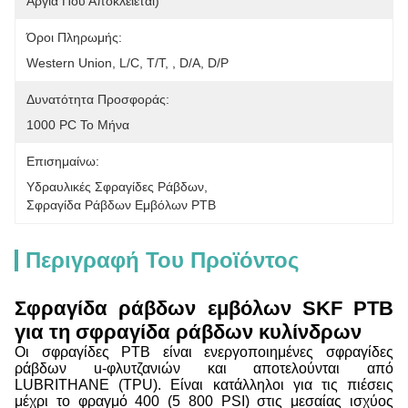
Αργία Που Αποκλείεται)
Όροι Πληρωμής:
Western Union, L/C, T/T, , D/A, D/P
Δυνατότητα Προσφοράς:
1000 PC Το Μήνα
Επισημαίνω:
Υδραυλικές Σφραγίδες Ράβδων
, 
Σφραγίδα Ράβδων Εμβόλων PTB
Περιγραφή Του Προϊόντος
Σφραγίδα ράβδων εμβόλων SKF PTB
για τη σφραγίδα ράβδων κυλίνδρων
Οι σφραγίδες PTB είναι ενεργοποιημένες σφραγίδες
ράβδων u-φλυτζανιών και αποτελούνται από
LUBRITHANE (TPU). Είναι κατάλληλοι για τις πιέσεις
μέχρι το φραγμό 400 (5 800 PSI) στις μεσαίας ισχύος