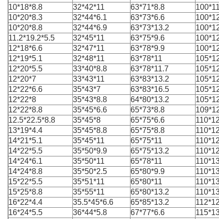
10*18*8.8
32*42*11
63*71*8.8
100*11
10*20*8.3
32*44*6.1
63*73*6.6
100*1
10*20*8.8
32*44*6.9
63*73*13.2
100*1
11.2*19.2*5.5
32*45*11
63*75*9.6
100*1
12*18*6.6
32*47*11
63*78*9.9
100*1
12*19*5.1
32*48*11
63*78*11
105*12
12*20*5.5
33*40*8.8
63*78*11.7
105*1
12*20*7
33*43*11
63*83*13.2
105*1
12*22*6.6
35*43*7
63*83*16.5
105*1
12*22*8
35*43*8.8
64*80*13.2
105*1
12*22*8.8
35*45*6.6
65*73*8.8
109*12
12.5*22.5*8.8
35*45*8
65*75*6.6
110*12
13*19*4.4
35*45*8.8
65*75*8.8
110*12
14*21*5.1
35*45*11
65*75*11
110*1
14*22*5.5
35*50*9.9
65*75*13.2
110*12
14*24*6.1
35*50*11
65*78*11
110*1
14*24*8.8
35*50*2.5
65*80*9.9
110*13
15*22*5.5
35*51*11
65*80*11
110*13
15*25*8.8
35*55*11
65*80*13.2
110*13
16*22*4.4
35.5*45*6.6
65*85*13.2
112*12
16*24*5.5
36*44*5.8
67*77*6.6
115*13