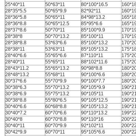
25*40*11
50*63*11
80*100*16.5
160*1
28*35*5.5
50*65*9.9
82*92*11
160*1
28*36*5.8
50*65*11
84*98*13.2
165*1
28*36*8.8
50*65*12.5
85*95*6.6
165*1
28*37*8.6
50*70*11
85*100*9.9
170*1
28*38*8
50*70*13.2
85*100*11
170*1
28*38*8.8
53*63*6.6
85*100*13.2
170*2
28*38*11
53*63*11
85*105*13.2
175*1
28*40*6.6
55*65*6.6
87*110*11
175*2
28*40*11
55*65*11
88*102*11.6
175*2
28*43*11.2
55*65*13.2
90*98*8.8
180*2
28*48*13.2
55*68*11
90*100*6.6
180*2
30*37*6.6
55*70*9.9
90*100*7.7
180*2
30*38*6.3
55*70*13.2
90*105*9.9
190*2
30*38*6.9
55*75*13.2
90*105*11
190*2
30*38*8.8
55*80*6.5
90*105*12.5
190*2
30*40*6.6
60*68*8.8
90*105*13.2
190*2
30*40*7.2
60*70*6.6
90*110*13.2
199*2
30*40*8
60*70*8.8
90*110*16
200*2
30*40*11
60*70*9.9
92*102*11
200*2
30*42*9.9
60*70*11
95*105*6.6
200*2