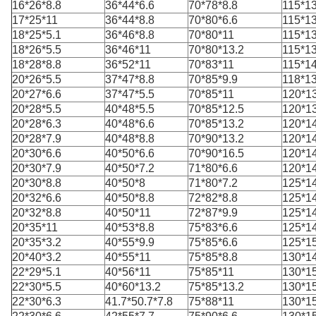
16*26*8.8
36*44*6.6
70*78*8.8
115*13
17*25*11
36*44*8.8
70*80*6.6
115*1
18*25*5.1
36*46*8.8
70*80*11
115*13
18*26*5.5
36*46*11
70*80*13.2
115*13
18*28*8.8
36*52*11
70*83*11
115*14
20*26*5.5
37*47*8.8
70*85*9.9
118*13
20*27*6.6
37*47*5.5
70*85*11
120*1
20*28*5.5
40*48*5.5
70*85*12.5
120*13
20*28*6.3
40*48*6.6
70*85*13.2
120*1
20*28*7.9
40*48*8.8
70*90*13.2
120*1
20*30*6.6
40*50*6.6
70*90*16.5
120*1
20*30*7.9
40*50*7.2
71*80*6.6
120*1
20*30*8.8
40*50*8
71*80*7.2
125*14
20*32*6.6
40*50*8.8
72*82*8.8
125*1
20*32*8.8
40*50*11
72*87*9.9
125*1
20*35*11
40*53*8.8
75*83*6.6
125*1
20*35*3.2
40*55*9.9
75*85*6.6
125*1
20*40*3.2
40*55*11
75*85*8.8
130*14
22*29*5.1
40*56*11
75*85*11
130*1
22*30*5.5
40*60*13.2
75*85*13.2
130*1
22*30*6.3
41.7*50.7*7.8
75*88*11
130*1