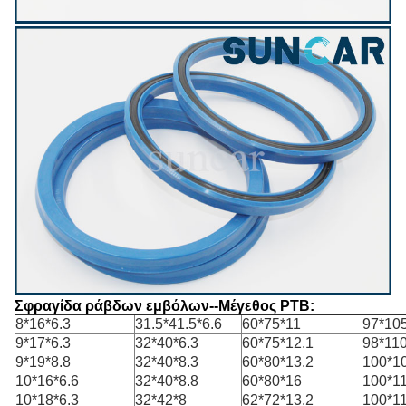
Σφραγίδα ράβδων εμβόλων--Μέγεθος PTB:
8*16*6.3
31.5*41.5*6.6
60*75*11
97*105
9*17*6.3
32*40*6.3
60*75*12.1
98*110
9*19*8.8
32*40*8.3
60*80*13.2
100*10
10*16*6.6
32*40*8.8
60*80*16
100*11
10*18*6.3
32*42*8
62*72*13.2
100*1