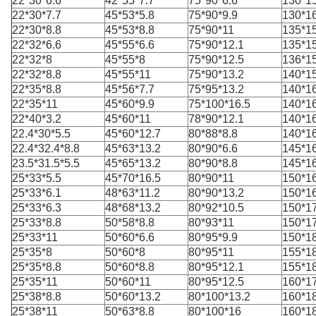
22*30*6.6
42*55*7.7
75*90*6.6
130*1
22*30*7.7
45*53*5.8
75*90*9.9
130*1
22*30*8.8
45*53*8.8
75*90*11
135*15
22*32*6.6
45*55*6.6
75*90*12.1
135*1
22*32*8
45*55*8
75*90*12.5
136*15
22*32*8.8
45*55*11
75*90*13.2
140*15
22*35*8.8
45*56*7.7
75*95*13.2
140*1
22*35*11
45*60*9.9
75*100*16.5
140*1
22*40*3.2
45*60*11
78*90*12.1
140*1
22.4*30*5.5
45*60*12.7
80*88*8.8
140*1
22.4*32.4*8.8
45*63*13.2
80*90*6.6
145*16
23.5*31.5*5.5
45*65*13.2
80*90*8.8
145*16
25*33*5.5
45*70*16.5
80*90*11
150*16
25*33*6.1
48*63*11.2
80*90*13.2
150*16
25*33*6.3
48*68*13.2
80*92*10.5
150*1
25*33*8.8
50*58*8.8
80*93*11
150*1
25*33*11
50*60*6.6
80*95*9.9
150*1
25*35*8
50*60*8
80*95*11
155*1
25*35*8.8
50*60*8.8
80*95*12.1
155*1
25*35*11
50*60*11
80*95*12.5
160*17
25*38*8.8
50*60*13.2
80*100*13.2
160*1
25*38*11
50*63*8.8
80*100*16
160*1