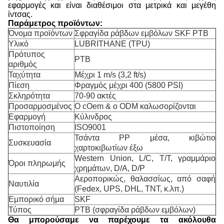
εφαρμογές και είναι διαθέσιμοι στα μετρικά και μεγέθη
ίντσας.
Παράμετρος προϊόντων:
Όνομα προϊόντων
Σφραγίδα ράβδων εμβόλων SKF PTB
Υλικό
LUBRITHANE (TPU)
Πρότυπος
PTB
αριθμός
Ταχύτητα
Μέχρι 1 m/s (3,2 ft/s)
Πίεση
Φραγμός μέχρι 400 (5800 PSI)
Σκληρότητα
70-90 ακτές
Προσαρμοσμένος
Ο cOem & ο ODM καλωσορίζονται
Εφαρμογή
Κύλινδρος
Πιστοποίηση
ISO9001
Τσάντα PP μέσα, κιβώτιο
Συσκευασία
χαρτοκιβωτίων έξω
Western Union, L/C, T/T, γραμμάριο
Όροι πληρωμής
χρημάτων, D/A, D/P
Αεροπορικώς, θαλασσίως, από σαφή
Ναυτιλία
(Fedex, UPS, DHL, TNT, κ.λπ.)
Εμπορικό σήμα
SKF
Τύπος
PTB (σφραγίδα ράβδων εμβόλων)
Θα μπορούσαμε να παρέχουμε τα ακόλουθα