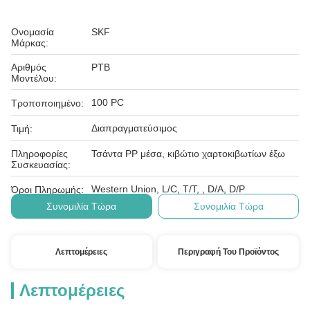
Ονομασία
SKF
Μάρκας:
Αριθμός
PTB
Μοντέλου:
100 PC
Τροποποιημένο:
Διαπραγματεύσιμος
Τιμή:
Πληροφορίες
Τσάντα PP μέσα, κιβώτιο χαρτοκιβωτίων έξω
Συσκευασίας:
Western Union, L/C, T/T, , D/A, D/P
Όροι Πληρωμής:
Συνομιλία Τώρα
Συνομιλία Τώρα
Λεπτομέρειες
Περιγραφή Του Προϊόντος
Λεπτομέρειες