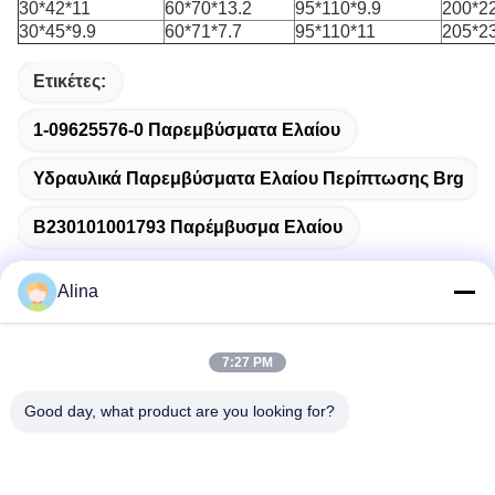
30*42*11
60*70*13.2
95*110*9.9
200*2
30*45*9.9
60*71*7.7
95*110*11
205*2
Ετικέτες:
1-09625576-0 Παρεμβύσματα Ελαίου
Υδραυλικά Παρεμβύσματα Ελαίου Περίπτωσης Brg
B230101001793 Παρέμβυσμα Ελαίου
Alina
Γρήγορη επικοινωνία
7:27 PM
Good day, what product are you looking for?
Διεύθυνση
No.7, πάροδος 3, βόρεια του χωριού LianXi, πόλη Dongpu,
περιοχή Tianhe, Guangzhou, Κίνα