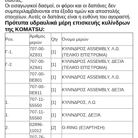
σωστές.
Οι εισαγωγικοί δασμοί, οι φόροι και οι δαπάνες δεν
συμπεριλαμβάνονται στα έξοδα τιμών και αποστολής
στοιχείων. Αυτές οι δαπάνες είναι η ευθύνη του αγοραστή.
Πρότυπα υδραυλικά μέρη επισκευής κυλίνδρων
της KOMATSU:
Αριθμός
Pos.
Qty
Όνομα μερών
μερών
707-00-
ΚΥΛΙΝΔΡΟΣ ASSEMBLY, Λ.Ω.
Γ-1.
[1]
XZ831
(ΤΕΛΙΚΌ ΕΠΊΣΤΡΩΜΑ)
707-00-
ΚΥΛΙΝΔΡΟΣ ASSEMBLY, ΔΕΞΙΆ
Γ-2.
[1]
XZ841
(ΤΕΛΙΚΌ ΕΠΊΣΤΡΩΜΑ)
707-00-
[1]
ΚΥΛΙΝΔΡΟΣ ASSEMBLY, Λ.Ω.
0E801
707-00-
[1]
ΚΥΛΙΝΔΡΟΣ ASSEMBLY, ΔΕΞΙΆ.
0E811
707-11-
1.
[1]
ΚΥΛΙΝΔΡΟΣ, Λ.Ω.
55550
707-11-
1.
[1]
ΚΥΛΙΝΔΡΟΣ, ΔΕΞΙΆ.
55560
02896-
2.
[2]
O-RING (ΕΞΑΡΤΗΣΗ)
11012
707-76-