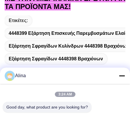
ΤΑ ΠΡΟΪΟΝΤΑ ΜΑΣ!
Ετικέτες:
4448399 Εξάρτηση Επισκευής Παρεμβυσμάτων Ελαίο
Εξάρτηση Σφραγίδων Κυλίνδρων 4448398 Βραχιόνων
Εξάρτηση Σφραγίδων 4448398 Βραχιόνων
Alina
Γρήγορη επικοινωνία
3:24 AM
Good day, what product are you looking for?
Διεύθυνση
No.7, πάροδος 3, βόρεια του χωριού LianXi, πόλη Dongpu,
περιοχή Tianhe, Guangzhou, Κίνα