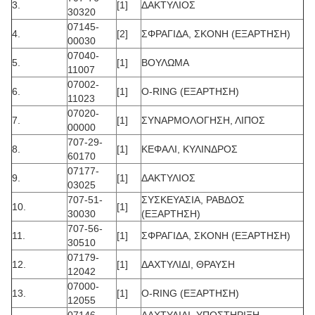
3.
[1]
ΔΑΚΤΥΛΙΟΣ
30320
07145-
4.
[2]
ΣΦΡΑΓΙΔΑ, ΣΚΟΝΗ (ΕΞΑΡΤΗΣΗ)
00030
07040-
5.
[1]
ΒΟΥΛΩΜΑ
11007
07002-
6.
[1]
O-RING (ΕΞΑΡΤΗΣΗ)
11023
07020-
7.
[1]
ΣΥΝΑΡΜΟΛΟΓΗΣΗ, ΛΙΠΟΣ
00000
707-29-
8.
[1]
ΚΕΦΑΛΙ, ΚΥΛΙΝΔΡΟΣ
60170
07177-
9.
[1]
ΔΑΚΤΥΛΙΟΣ
03025
707-51-
ΣΥΣΚΕΥΑΣΙΑ, ΡΑΒΔΟΣ
10.
[1]
30030
(ΕΞΑΡΤΗΣΗ)
707-56-
11.
[1]
ΣΦΡΑΓΙΔΑ, ΣΚΟΝΗ (ΕΞΑΡΤΗΣΗ)
30510
07179-
12.
[1]
ΔΑΧΤΥΛΙΔΙ, ΘΡΑΥΣΗ
12042
07000-
13.
[1]
O-RING (ΕΞΑΡΤΗΣΗ)
12055
07146-
ΔΑΧΤΥΛΙΔΙ, ΥΠΟΣΤΗΡΙΞΗ