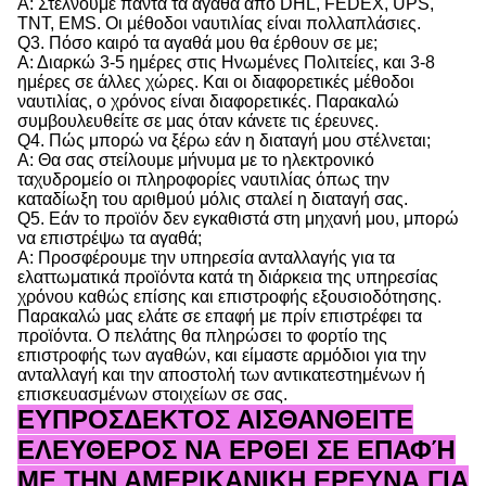
Α: Στέλνουμε πάντα τα αγαθά από DHL, FEDEX, UPS,
TNT, EMS. Οι μέθοδοι ναυτιλίας είναι πολλαπλάσιες.
Q3. Πόσο καιρό τα αγαθά μου θα έρθουν σε με;
Α: Διαρκώ 3-5 ημέρες στις Ηνωμένες Πολιτείες, και 3-8
ημέρες σε άλλες χώρες. Και οι διαφορετικές μέθοδοι
ναυτιλίας, ο χρόνος είναι διαφορετικές. Παρακαλώ
συμβουλευθείτε σε μας όταν κάνετε τις έρευνες.
Q4. Πώς μπορώ να ξέρω εάν η διαταγή μου στέλνεται;
Α: Θα σας στείλουμε μήνυμα με το ηλεκτρονικό
ταχυδρομείο οι πληροφορίες ναυτιλίας όπως την
καταδίωξη του αριθμού μόλις σταλεί η διαταγή σας.
Q5. Εάν το προϊόν δεν εγκαθιστά στη μηχανή μου, μπορώ
να επιστρέψω τα αγαθά;
Α: Προσφέρουμε την υπηρεσία ανταλλαγής για τα
ελαττωματικά προϊόντα κατά τη διάρκεια της υπηρεσίας
χρόνου καθώς επίσης και επιστροφής εξουσιοδότησης.
Παρακαλώ μας ελάτε σε επαφή με πρίν επιστρέφει τα
προϊόντα. Ο πελάτης θα πληρώσει το φορτίο της
επιστροφής των αγαθών, και είμαστε αρμόδιοι για την
ανταλλαγή και την αποστολή των αντικατεστημένων ή
επισκευασμένων στοιχείων σε σας.
ΕΥΠΡΟΣΔΕΚΤΟΣ ΑΙΣΘΑΝΘΕΙΤΕ
ΕΛΕΥΘΕΡΟΣ ΝΑ ΕΡΘΕΙ ΣΕ ΕΠΑΦΉ
ΜΕ ΤΗΝ ΑΜΕΡΙΚΑΝΙΚΗ ΕΡΕΥΝΑ ΓΙΑ