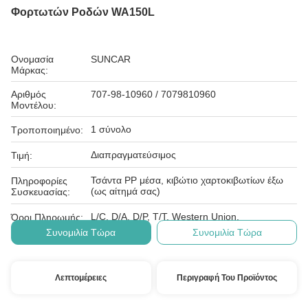
Φορτωτών Ροδών WA150L
Ονομασία
SUNCAR
Μάρκας:
Αριθμός
707-98-10960 / 7079810960
Μοντέλου:
1 σύνολο
Τροποποιημένο:
Διαπραγματεύσιμος
Τιμή:
Τσάντα PP μέσα, κιβώτιο χαρτοκιβωτίων έξω
Πληροφορίες
(ως αίτημά σας)
Συσκευασίας:
L/C, D/A, D/P, T/T, Western Union,
Όροι Πληρωμής:
Συνομιλία Τώρα
Συνομιλία Τώρα
Λεπτομέρειες
Περιγραφή Του Προϊόντος