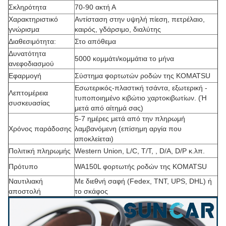
Σκληρότητα
70-90 ακτή Α
Χαρακτηριστικό
Αντίσταση στην υψηλή πίεση, πετρέλαιο,
γνώρισμα
καιρός, γδάρσιμο, διαλύτης
Διαθεσιμότητα:
Στο απόθεμα
Δυνατότητα
5000 κομμάτι/κομμάτια το μήνα
ανεφοδιασμού
Εφαρμογή
Σύστημα φορτωτών ροδών της KOMATSU
Εσωτερικός-πλαστική τσάντα, εξωτερική -
Λεπτομέρεια
τυποποιημένο κιβώτιο χαρτοκιβωτίων. (Ή
συσκευασίας
μετά από αίτημά σας)
5-7 ημέρες μετά από την πληρωμή
Χρόνος παράδοσης
λαμβανόμενη (επίσημη αργία που
αποκλείεται)
Πολιτική πληρωμής
Western Union, L/C, T/T, , D/A, D/P κ.λπ.
Πρότυπο
WA150L φορτωτής ροδών της KOMATSU
Ναυτιλιακή
Με διεθνή σαφή (Fedex, TNT, UPS, DHL) ή
αποστολή
το σκάφος