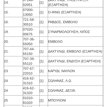
14.
[1]
02051
(ΕΞΑΡΤΗΣΗ)
07000-
15.
[1]
O-RING (ΕΞΑΡΤΗΣΗ)
13050
721-58-
16.
[1]
ΡΑΒΔΟΣ, ΕΜΒΟΛΟ
30510
07020-
19.
[1]
ΣΥΝΑΡΜΟΛΟΓΗΣΗ, ΛΙΠΟΣ
00675
707-36-
20.
[1]
ΕΜΒΟΛΟ
55050
707-44-
21.
[1]
ΔΑΧΤΥΛΙΔΙ, ΕΜΒΟΛΟ (ΕΞΑΡΤΗΣΗ)
55150
707-39-
22.
[1]
ΔΑΧΤΥΛΙΔΙ, ΕΝΔΥΣΗ (ΕΞΑΡΤΗΣΗ)
55110
707-67-
23.
[1]
ΚΑΡΥΔΙ, ΝΑΥΛΟΝ
22010
416-62-
24
[1]
ΣΩΛΗΝΑΣ, Λ.Ω.
31310
416-62-
24
[1]
ΣΩΛΗΝΑΣ, ΔΕΞΙΆ.
31320
01010-
25
[1]
ΜΠΟΥΛΟΝΙ
81020