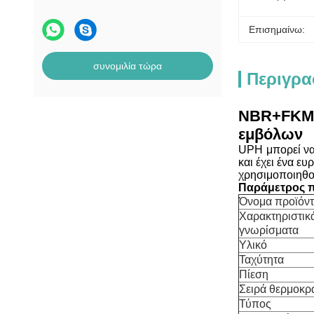
Επισημαίνω:
συνομιλία τώρα
Περιγρα
NBR+FKM
εμβόλων
UPH μπορεί να 
και έχει ένα ε
χρησιμοποιηθο
Παράμετρος π
Όνομα προϊόν
Χαρακτηριστικ
γνωρίσματα
Υλικό
Ταχύτητα
Πίεση
Σειρά θερμοκρ
Τύπος