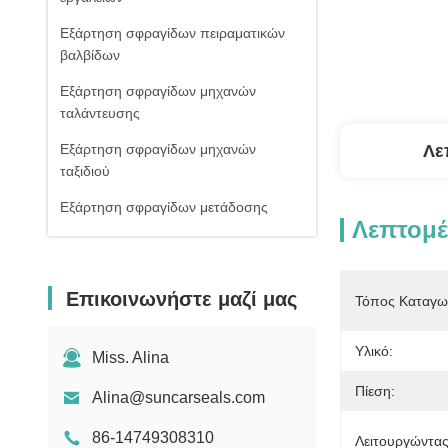
Εξάρτηση σφραγίδων πειραματικών
βαλβίδων
Εξάρτηση σφραγίδων μηχανών
ταλάντευσης
Εξάρτηση σφραγίδων μηχανών
Λε
ταξιδιού
Εξάρτηση σφραγίδων μετάδοσης
Λεπτομέ
Κιβώτιο εξαρτήσεων δαχτυλιδιών Ο
Σφραγίδες στολισμάτων
Επικοινωνήστε μαζί μας
Τόπος Καταγω
Σφραγίδα cOem
Κύρια εξάρτηση σφραγίδων βαλβίδων
Υλικό:
Miss. Alina
Πίεση:
Alina@suncarseals.com
86-14749308310
Λειτουργώντα