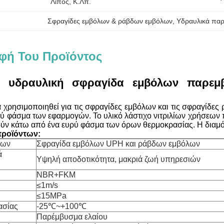
Λίπος, Κ.λπ.
Σφραγίδες εμβόλων & ράβδων εμβόλων
, 
Υδραυλικά παρ
φή Του Προϊόντος
 υδραυλική σφραγίδα εμβόλων παρεμ
χρησιμοποιηθεί για τις σφραγίδες εμβόλων και τις σφραγίδες 
υρύ φάσμα των εφαρμογών. Το υλικό λάστιχο νιτριλίων χρήσεων 
ύν κάτω από ένα ευρύ φάσμα των όρων θερμοκρασίας. Η διαμ
ροϊόντων:
των
Σφραγίδα εμβόλων UPH και ράβδων εμβόλων
ά
Υψηλή αποδοτικότητα, μακριά ζωή υπηρεσιών
NBR+FKM
≤1m/s
≤15MPa
ασίας
-25℃~+100℃
Παρέμβυσμα ελαίου