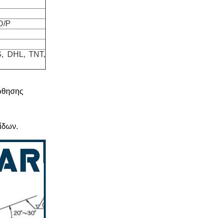
D/P
, DHL, TNT,
ξώθησης
γίδων.