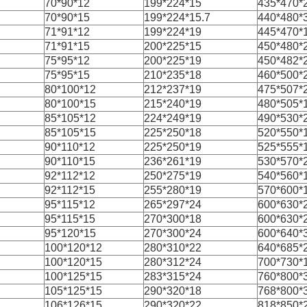
70*90*12
199*224*15
435*470*
70*90*15
199*224*15.7
440*480*
71*91*12
199*224*19
445*470*
71*91*15
200*225*15
450*480*
75*95*12
200*225*19
450*482*
75*95*15
210*235*18
460*500*
80*100*12
212*237*19
475*507*
80*100*15
215*240*19
480*505*
85*105*12
224*249*19
490*530*
85*105*15
225*250*18
520*550*
90*110*12
225*250*19
525*555*
90*110*15
236*261*19
530*570*
92*112*12
250*275*19
540*560*
92*112*15
255*280*19
570*600*
95*115*12
265*297*24
600*630*
95*115*15
270*300*18
600*630*
95*120*15
270*300*24
600*640*
100*120*12
280*310*22
640*685*
100*120*15
280*312*24
700*730*
100*125*15
283*315*24
760*800*
105*125*15
290*320*18
768*800*
106*126*15
290*320*22
818*850*