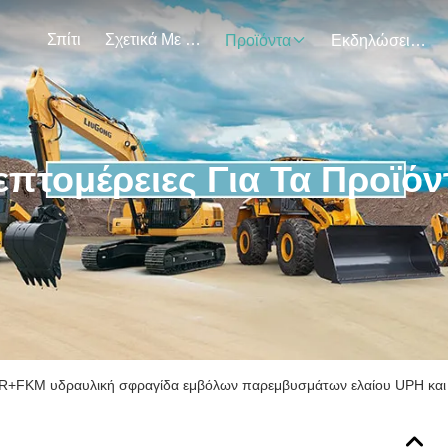
Σπίτι
Σχετικά Με Εμάς
Προϊόντα
Εκδηλώσεις
επτομέρειες Για Τα Προϊόν
R+FKM υδραυλική σφραγίδα εμβόλων παρεμβυσμάτων ελαίου UPH και