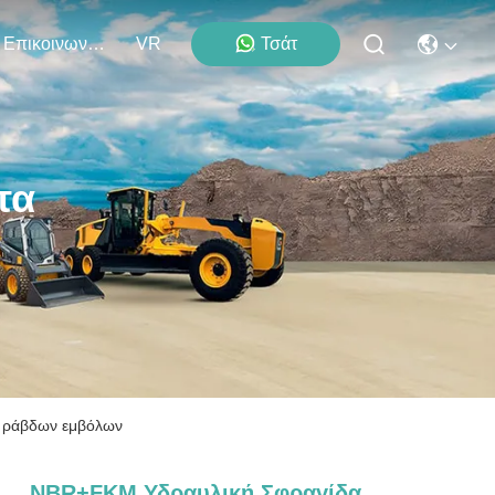
Επικοινωνήστε Μαζί Μας
VR
Τσάτ
τα
 ράβδων εμβόλων
NBR+FKM Υδραυλική Σφραγίδα