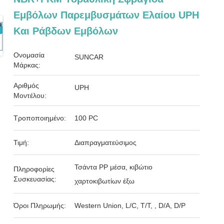
Εμβόλων Παρεμβυσμάτων Ελαίου UPH
Και Ράβδων Εμβόλων
Ονομασία
SUNCAR
Μάρκας:
Αριθμός
UPH
Μοντέλου:
Τροποποιημένο:
100 PC
Τιμή:
Διαπραγματεύσιμος
Τσάντα PP μέσα, κιβώτιο
Πληροφορίες
Συσκευασίας:
χαρτοκιβωτίων έξω
Όροι Πληρωμής:
Western Union, L/C, T/T, , D/A, D/P