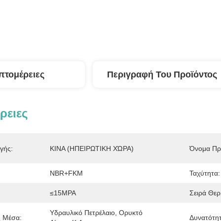
πτομέρειες
Περιγραφή Του Προϊόντος
ρειες
γής:
ΚΙΝΑ (ΗΠΕΙΡΩΤΙΚΗ ΧΏΡΑ)
Όνομα Πρ
NBR+FKM
Ταχύτητα:
≤15MPA
Σειρά Θερ
Υδραυλικό Πετρέλαιο, Ορυκτό 
ς Μέσα:
Δυνατότη