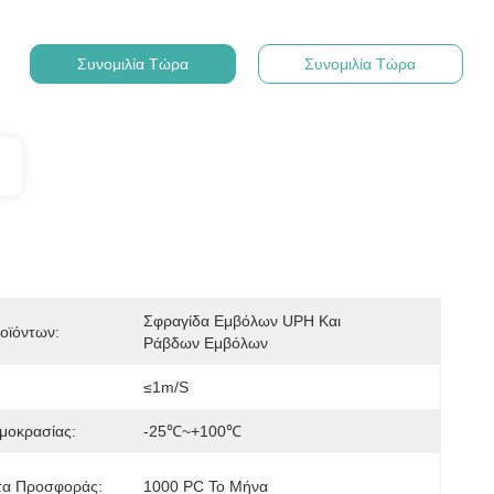
Συνομιλία Τώρα
Συνομιλία Τώρα
Σφραγίδα Εμβόλων UPH Και 
οϊόντων:
Ράβδων Εμβόλων
≤1m/s
μοκρασίας:
-25℃~+100℃
τα Προσφοράς:
1000 PC Το Μήνα