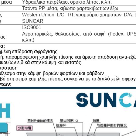
 μέσα
Υδραυλικό πετρέλαιο, ορυκτό λίπος, κ.λπ.
Τσάντα PP μέσα, κιβώτιο χαρτοκιβωτίων έξω
ς
Western Union, L/C, T/T, γραμμάριο χρημάτων, D/A, 
α
SUNCAR
ISO9001
Αεροπορικώς, θαλασσίως, από σαφή (Fedex, UPS
ίας
κ.λπ.)
α:
ημένη επίδραση σφράγισης
χή, παραμόρφωση χαμηλής πίεσης και άριστη απόδοση αντι-ε
ακρυ'ων ειδικά στην κάμψη και εκτατός
ατάσταση
τέλεσμα στην κάμψη βαριών φορτίων και ράβδων
ιβή στη σειρά χαμηλής πίεσης συγκρίνει με το διπλό χείλι σφρα
ντων: