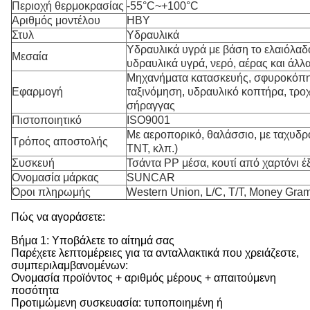
Περιοχή θερμοκρασίας
-55°C~+100°C
Αριθμός μοντέλου
HBY
Στυλ
Υδραυλικά
Υδραυλικά υγρά με βάση το ελαιόλαδο
Μεσαία
υδραυλικά υγρά, νερό, αέρας και άλλ
Μηχανήματα κατασκευής, σφυροκόπη
Εφαρμογή
ταξινόμηση, υδραυλικό κοπτήρα, τρο
σήραγγας
Πιστοποιητικό
ISO9001
Με αεροπορικό, θαλάσσιο, με ταχυδρ
Τρόπος αποστολής
TNT, κλπ.)
Συσκευή
Τσάντα PP μέσα, κουτί από χαρτόνι έ
Ονομασία μάρκας
SUNCAR
Όροι πληρωμής
Western Union, L/C, T/T, Money Gram
Πώς να αγοράσετε:
Βήμα 1: Υποβάλετε το αίτημά σας
Παρέχετε λεπτομέρειες για τα ανταλλακτικά που χρειάζεστε,
συμπεριλαμβανομένων:
Ονομασία προϊόντος + αριθμός μέρους + απαιτούμενη
ποσότητα
Προτιμώμενη συσκευασία: τυποποιημένη ή