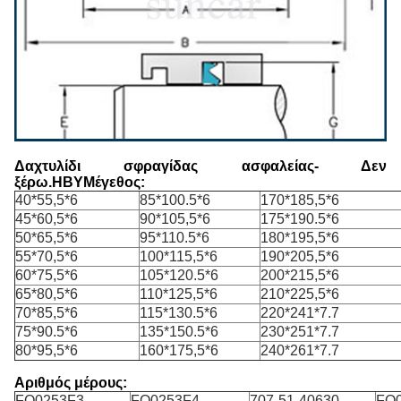
Δαχτυλίδι σφραγίδας ασφαλείας
- Δεν
ξέρω.
HBY
Μέγεθος:
40*55,5*6
85*100.5*6
170*185,5*6
45*60,5*6
90*105,5*6
175*190.5*6
50*65,5*6
95*110.5*6
180*195,5*6
55*70,5*6
100*115,5*6
190*205,5*6
60*75,5*6
105*120.5*6
200*215,5*6
65*80,5*6
110*125,5*6
210*225,5*6
70*85,5*6
115*130.5*6
220*241*7.7
75*90.5*6
135*150.5*6
230*251*7.7
80*95,5*6
160*175,5*6
240*261*7.7
Αριθμός μέρους:
FQ0253F3
FQ0253F4
707-51-40630
FQ