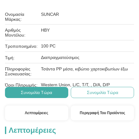
Ονομασία
SUNCAR
Μάρκας:
Αριθμός
HBY
Μοντέλου:
100 PC
Τροποποιημένο:
Διαπραγματεύσιμος
Τιμή:
Πληροφορίες
Τσάντα PP μέσα, κιβώτιο χαρτοκιβωτίων έξω
Συσκευασίας:
Western Union, L/C, T/T, , D/A, D/P
Όροι Πληρωμής:
Συνομιλία Τώρα
Συνομιλία Τώρα
Λεπτομέρειες
Περιγραφή Του Προϊόντος
Λεπτομέρειες