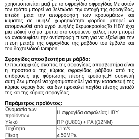
χρησιμοποιείται μαζί με το σφραγίδιο σφραγίδας.Με αυτόν
τον τρόπο μπορεί να βελτιώσει την αντοχή της σφραγίδας,
επειδή μετά την απορρόφηση των κρουσμάτων και
κύματος σε υψηλή χωρητικότητα φορτίου μπορεί να
απομονωθεί από υγρό υψηλής θερμοκρασίαςΤο HBY έχει
μια ειδική σχήμα τρύπα στο συρόμενο χείλος που μπορεί
να ανακουφίσει την αντίστροφη πίεση για να εξαλείψει την
πίεση μεταξύ της σφραγίδας της ράβδου του έμβολο και
του δαχτυλιδιού tampon.
Σφραγίδες αποσβεστήρα με ράβδο:
Ο πρωταρχικός σκοπός της σφραγίδας αποσβεστήρα είναι
η προστασία της κύριας σφραγίδας ράβδου από τις
επιδράσεις της φόρτωσης πίεσης κρούσης.Η συσκευή
αυτή δεν μπορεί να χρησιμοποιηθεί για την κατασκευή της
κύριας σφραγίδας και δεν προκαλεί παγίδα πίεσης μεταξύ
της και της κύριας σφραγίδας..
Παράμετρος προϊόντος:
Ονομασία των
Η σφραγίδα ασφαλείας HBY
προϊόντων
Υλικό
ΠΡ ((U801) + PA ((12NM)
Ταχύτητα
≤1m/s
Πίεση
≤ 50MPa