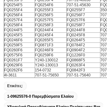
FQ0254F5
FQ0254F6
707-51-45630
FQ
FQ0255F4
FQ0255F3
FQ0255F7
350
FQ0256F4
FQ0256F5
FQ0256F7
707
FQ0257F4
FQ0257F5
FQ0257F6
FQ
FQ0258F4
FQ0258F3
FQ0258F7
FQ
FQ0244F5
FQ0244F4
FQ0244F8
FQ
FQ0245F5
FQ0245F4
FQ0245F8
707
FQ0246F6
FQ0265F5
FQ0264F5
707
FQ0259F5
FQ0871F3
FQ0784F2
707
FQ0260F6
FQ0246F9
FQ0904F2
707
FQ0575F6
FQ0259F6
FQ1226F0
707
FQ0261F7
Υ240-130012
FQ0868F5
707
FQ0629F6
Υ240-130013
FQ0263F4
707
FQ0262F6
154-0732
FQ0842F3
707
4Ι-3611
707-51-75650
707-51-75640
707
Ετικέτες:
1-09625576-0 Παρεμβύσματα Ελαίου
Υδραυλικά Παρεμβύσματα Ελαίου Περίπτωσης Brg