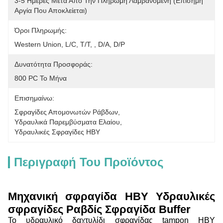
3-5 Ημέρες Μετά Από Την Πληρωμή Λαμβανόμενη (επίσημη 
Αργία Που Αποκλείεται)
Όροι Πληρωμής:
Western Union, L/C, T/T, , D/A, D/P
Δυνατότητα Προσφοράς:
800 PC Το Μήνα
Επισημαίνω:
Σφραγίδες Απομονωτών Ράβδων
, 
Υδραυλικά Παρεμβύσματα Ελαίου
, 
Υδραυλικές Σφραγίδες HBY
Περιγραφή Του Προϊόντος
Μηχανική σφραγίδα HBY Υδραυλικές
σφραγίδες Ραβδίς Σφραγίδα Buffer
Το υδραυλικό δαχτυλίδι σφραγίδας tampon HBY