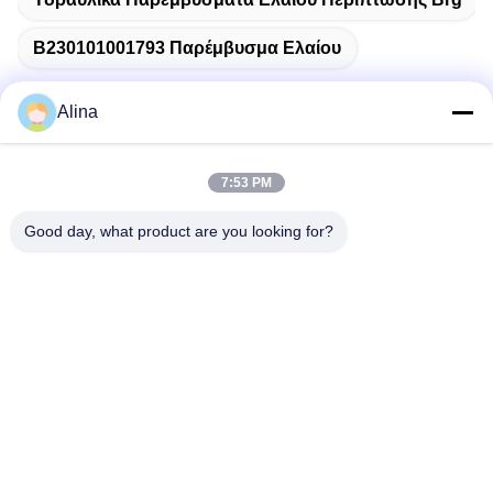
B230101001793 Παρέμβυσμα Ελαίου
Alina
Γρήγορη επικοινωνία
7:53 PM
Good day, what product are you looking for?
Διεύθυνση
No.7, πάροδος 3, βόρεια του χωριού LianXi, πόλη Dongpu,
περιοχή Tianhe, Guangzhou, Κίνα
Τηλεφώνημα
86--14749308310
Ηλεκτρονικό
Alina@suncarseals.com