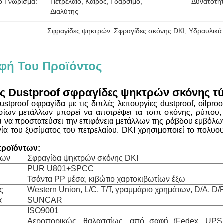
ό Γνώρισμα:
Πετρέλαιο, Καιρός, Γδάρσιμο, 
Δυνατότη
Διαλύτης
Σφραγίδες ψηκτρών
, 
Σφραγίδες σκόνης DKI
, 
Υδραυλικά
φή Του Προϊόντος
ς Dustproof σφραγίδες ψηκτρών σκόνης 
dustproof σφραγίδα με τις διπλές λειτουργίες dustproof, oilpro
ισίων μετάλλων μπορεί να αποτρέψει τα τσιπ σκόνης, ρύπου,
ι να προστατεύσει την επιφάνεια μετάλλων της ράβδου εμβόλων
ργία του ξυσίματος του πετρελαίου. DKI χρησιμοποιεί το πολυο
ροϊόντων:
των
Σφραγίδα ψηκτρών σκόνης DKI
PUR U801+SPCC
Τσάντα PP μέσα, κιβώτιο χαρτοκιβωτίων έξω
ς
Western Union, L/C, T/T, γραμμάριο χρημάτων, D/A, D/
α
SUNCAR
ISO9001
Αεροπορικώς, θαλασσίως, από σαφή (Fedex, UPS