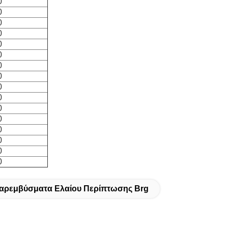
0
0
0
0
0
0
0
0
0
0
0
0
0
0
0
0
αρεμβύσματα Ελαίου Περίπτωσης Brg