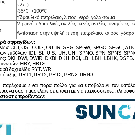
ίας
κ.λπ.)
-35℃~+100℃
Υδραυλικό πετρέλαιο, λίπος, νερό, γαλάκτωμα
Μηχανή, υδραυλικές αντλίες, κενές αντλίες, αναμίκτες, 
ό
Αντίσταση στην υψηλή πίεση, πετρέλαιο, καιρός, γδάρσ
ιρά σφραγίδων:
όλων: ODI, OSI, OUIS, OUHR, SPG, SPGW, SPGO, SPGC, ΔΤΚ
ων εμβόλων: IDI, ISI, IUIS, IUH, UNI, SPNO, SPN, SPNS, SPN
ης: DKI, DWI, DWIR, DKBI, DKH, DSI, LBI, LBH, LBHK, DSPB.
μονωτών: HBY, HBTS.
ορά δαχτυλίδι: RYT, WR.
οστήριξης: BRT1, BRT2, BRT3, BRN2, BRN3…
 παρέχουμε είναι πάρα πολλά για να υποβάλουν τον κατάλο
έρευνά σας ή μας ελάτε σε επαφή με για περισσότερες πληροφο
άστασης προϊόντων: