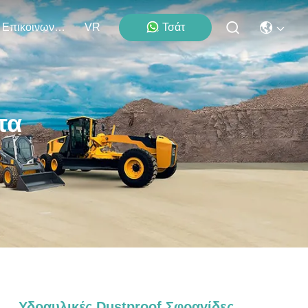
Επικοινωνήστε Μαζί Μας
VR
Τσάτ
τα
Υδραυλικές Dustproof Σφραγίδες