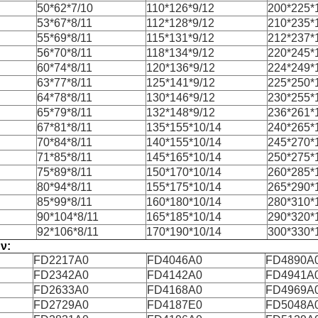
50*62*7/10
110*126*9/12
200*225*
53*67*8/11
112*128*9/12
210*235*
55*69*8/11
115*131*9/12
212*237*
56*70*8/11
118*134*9/12
220*245*
60*74*8/11
120*136*9/12
224*249*
63*77*8/11
125*141*9/12
225*250*
64*78*8/11
130*146*9/12
230*255*
65*79*8/11
132*148*9/12
236*261*
67*81*8/11
135*155*10/14
240*265*
70*84*8/11
140*155*10/14
245*270*
71*85*8/11
145*165*10/14
250*275*
75*89*8/11
150*170*10/14
260*285*
80*94*8/11
155*175*10/14
265*290*
85*99*8/11
160*180*10/14
280*310*
90*104*8/11
165*185*10/14
290*320*
92*106*8/11
170*190*10/14
300*330*
ν:
FD2217A0
FD4046A0
FD4890A
FD2342A0
FD4142A0
FD4941A
FD2633A0
FD4168A0
FD4969A
FD2729A0
FD4187E0
FD5048A