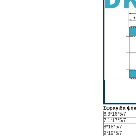
Σφραγίδα ψηκ
6.3*16*5/7
7.1*17*5/7
8*18*5/7
9*19*5/7