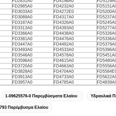
FD2831A0
FD4196A0
FD5129A
FD2985A0
FD4232A0
FD5151A
FD3033A0
FD4272E0
FD5200A
FD3089A0
FD4317A0
FD5237A
FD3187A0
FD4326A0
FD5245A
FD3313A0
FD4393A0
FD5277A
FD3366A0
FD4438A0
FD5326A
FD3381A0
FD4476A0
FD5336A
FD3447A0
FD4492A0
FD5379A
FD3493A0
FD4533A0
FD5396A
FD3546A0
FD4578A0
FD5451A
FD3596A0
FD4615A0
FD5480A
FD3720A0
FD4663A0
FD5556A
FD3828A0
FD4704A0
FD5584E
FD3913A0
FD4733A0
FD5622A
FD3957A0
FD4785A0
FD4839A
1-09625576-0 Παρεμβύσματα Ελαίου
Υδραυλικά Π
793 Παρέμβυσμα Ελαίου