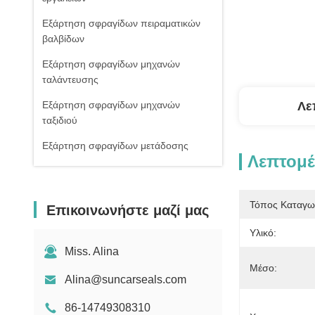
Εξάρτηση σφραγίδων πειραματικών
βαλβίδων
Εξάρτηση σφραγίδων μηχανών
ταλάντευσης
Εξάρτηση σφραγίδων μηχανών
Λε
ταξιδιού
Εξάρτηση σφραγίδων μετάδοσης
Λεπτομέ
Κιβώτιο εξαρτήσεων δαχτυλιδιών Ο
Σφραγίδες στολισμάτων
Τόπος Καταγω
Επικοινωνήστε μαζί μας
Σφραγίδα cOem
Υλικό:
Κύρια εξάρτηση σφραγίδων βαλβίδων
Miss. Alina
Μέσο:
Alina@suncarseals.com
86-14749308310