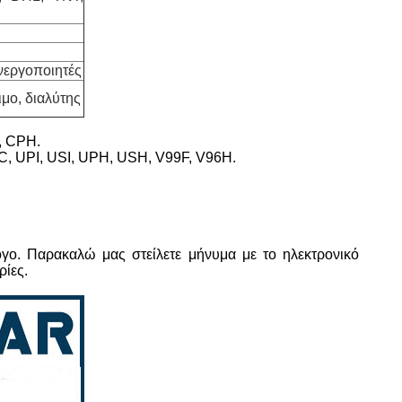
ενεργοποιητές
ιμο, διαλύτης
, CPH.
C, UPI, USI, UPH, USH, V99F, V96H.
γο. Παρακαλώ μας στείλετε μήνυμα με το ηλεκτρονικό
ρίες.