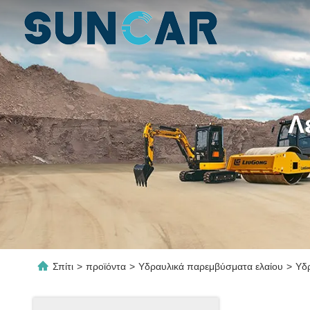
Λ
Σπίτι
>
προϊόντα
>
Υδραυλικά παρεμβύσματα ελαίου
>
Υδ