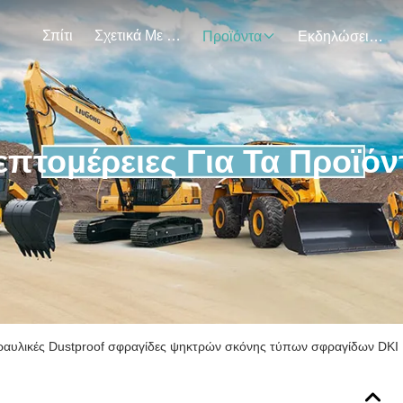
Σπίτι
Σχετικά Με Εμάς
Προϊόντα
Εκδηλώσεις
επτομέρειες Για Τα Προϊόν
ραυλικές Dustproof σφραγίδες ψηκτρών σκόνης τύπων σφραγίδων DKI