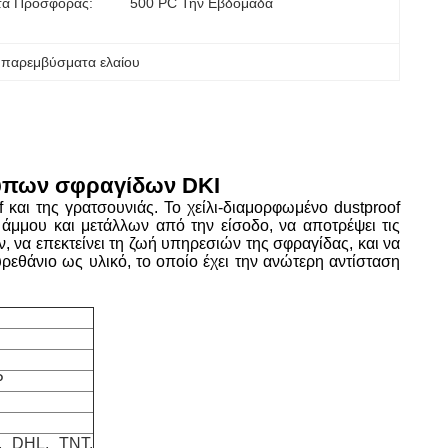
τα Προσφοράς:
500 PC Την Εβδομάδα
 παρεμβύσματα ελαίου
τύπων σφραγίδων DKI
of και της γρατσουνιάς. Το χείλι-διαμορφωμένο dustproof
 άμμου και μετάλλων από την είσοδο, να αποτρέψει τις
, να επεκτείνει τη ζωή υπηρεσιών της σφραγίδας, και να
υρεθάνιο ως υλικό, το οποίο έχει την ανώτερη αντίσταση
P
, DHL, TNT,