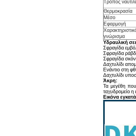
Τρόπος ναυτιλ
Θερμοκρασία
Μέσο
Εφαρμογή
Χαρακτηριστικ
γνώρισμα
Υδραυλική σε
Σφραγίδα εμβ
Σφραγίδα ράβδ
Σφραγίδα σκόν
Δαχτυλίδι απο
Ενάντιο στη φθ
Δαχτυλίδι υπ
Άκρη:
Τα μεγέθη που
ταχυδρομείο η 
Εικόνα εγκατ