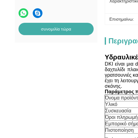
Χαρακτηριστικ
Επισημαίνω:
συνομιλία τώρα
Περιγρα
Υδραυλικέ
DKI είναι μια 
δαχτυλίδι πλα
γρατσουνιές κα
έχει τη λειτου
σκόνης.
Παράμετρος π
Όνομα προϊόν
Υλικό
Συσκευασία
Όροι πληρωμή
Εμπορικό σήμ
Πιστοποίηση