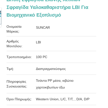
Σφραγίδα Υαλοκαθαριστήρα LBI Για
Βιομηχανικό Εξοπλισμό
Ονομασία
SUNCAR
Μάρκας:
Αριθμός
LBI
Μοντέλου:
Τροποποιημένο:
100 PC
Τιμή:
Διαπραγματεύσιμος
Τσάντα PP μέσα, κιβώτιο
Πληροφορίες
Συσκευασίας:
χαρτοκιβωτίων έξω
Όροι Πληρωμής:
Western Union, L/C, T/T, , D/A, D/P