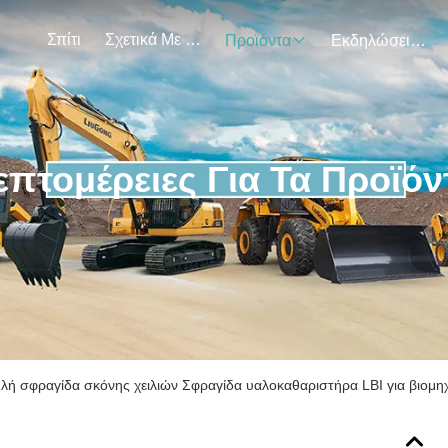
Σπίτι
Σχετικά Με Εμάς
Προϊόντα
Εκδηλώσεις
επτομέρειες Για Τα Προϊόν
λή σφραγίδα σκόνης χειλιών Σφραγίδα υαλοκαθαριστήρα LBI για βιομη