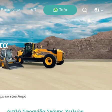
Επικοινωνήστε Μαζί Μας
VR
Τσάτ
τα
χανικό εξοπλισμό
Διπλή Σφραγίδα Σκόνης Χειλιών