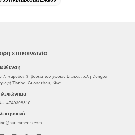
ορη επικοινωνία
ιεύθυνση
o.7, πάροδος 3, βόρεια του χωριού LianXi, πόλη Dongpu,
εριοχή Tianhe, Guangzhou, Κίνα
ηλεφώνημα
6--14749308310
λεκτρονικό
lina@suncarseals.com