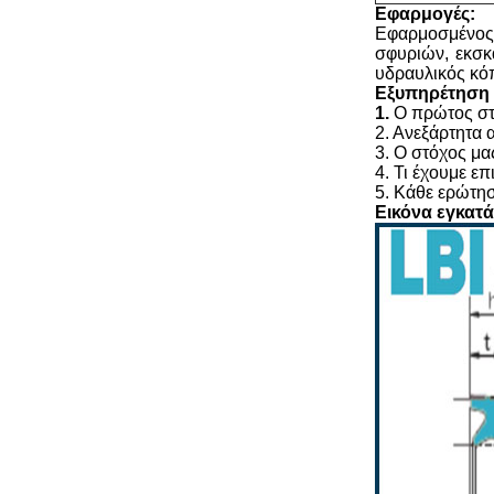
Εφαρμογές:
Εφαρμοσμένος σ
σφυριών, εκσκ
υδραυλικός κό
Εξυπηρέτηση
1.
Ο πρώτος στό
2. Ανεξάρτητα α
3. Ο στόχος μα
4. Τι έχουμε επ
5. Κάθε ερώτησ
Εικόνα εγκατ