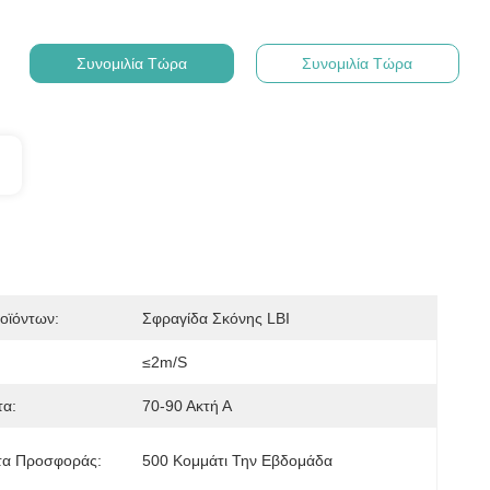
Συνομιλία Τώρα
Συνομιλία Τώρα
οϊόντων:
Σφραγίδα Σκόνης LBI
≤2m/s
τα:
70-90 Ακτή Α
τα Προσφοράς:
500 Κομμάτι Την Εβδομάδα