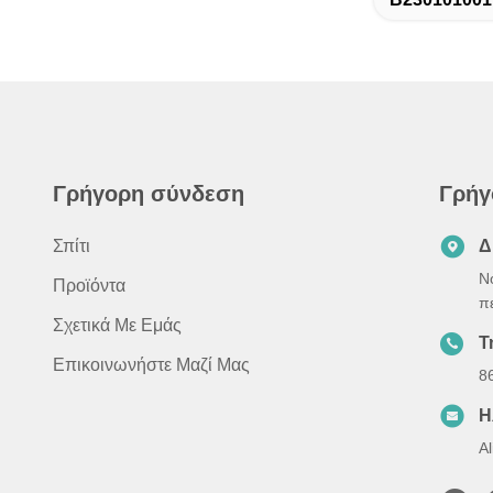
Γρήγορη σύνδεση
Γρήγ
Σπίτι
Δ
N
Προϊόντα
π
Σχετικά Με Εμάς
Τ
Επικοινωνήστε Μαζί Μας
8
Η
A