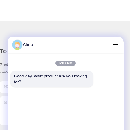
Alina
Το Δελτίο Ενημέρωσης
6:03 PM
Συνδρομηθείτε στο ενημερωτικό μας δελτίο για εκπτώσεις και
πολλά άλλα.
Good day, what product are you looking 
for?