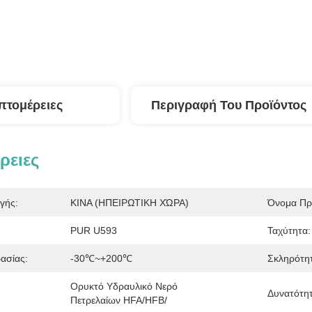
πτομέρειες
Περιγραφή Του Προϊόντος
ρειες
γής:
ΚΙΝΑ (ΗΠΕΙΡΩΤΙΚΗ ΧΏΡΑ)
Όνομα Πρ
PUR U593
Ταχύτητα:
ασίας:
-30℃~+200℃
Σκληρότη
Ορυκτό Υδραυλικό Νερό 
Δυνατότη
Πετρελαίων HFA/HFB/