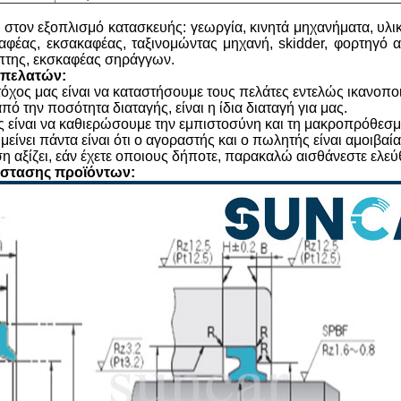
τον εξοπλισμό κατασκευής: γεωργία, κινητά μηχανήματα, υλικ
αφέας, εκσακαφέας, ταξινομώντας μηχανή, skidder, φορτηγό
πτης, εκσκαφέας σηράγγων.
 πελατών:
χος μας είναι να καταστήσουμε τους πελάτες εντελώς ικανοποιώ
πό την ποσότητα διαταγής, είναι η ίδια διαταγή για μας.
ς είναι να καθιερώσουμε την εμπιστοσύνη και τη μακροπρόθεσμ
ιμείνει πάντα είναι ότι ο αγοραστής και ο πωλητής είναι αμοιβαία
η αξίζει, εάν έχετε οποιους δήποτε, παρακαλώ αισθάνεστε ελεύ
άστασης προϊόντων: