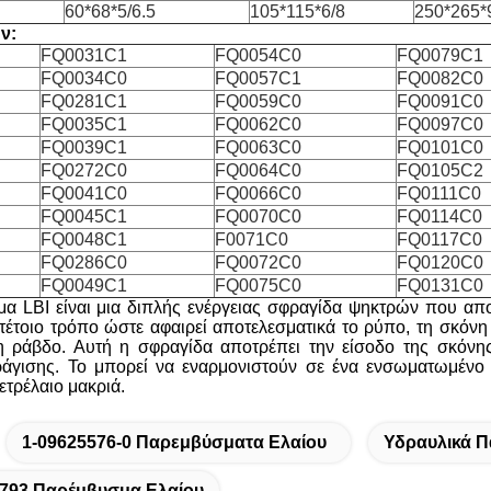
60*68*5/6.5
105*115*6/8
250*265*
ν:
FQ0031C1
FQ0054C0
FQ0079C1
FQ0034C0
FQ0057C1
FQ0082C0
FQ0281C1
FQ0059C0
FQ0091C0
FQ0035C1
FQ0062C0
FQ0097C0
FQ0039C1
FQ0063C0
FQ0101C0
FQ0272C0
FQ0064C0
FQ0105C2
FQ0041C0
FQ0066C0
FQ0111C0
FQ0045C1
FQ0070C0
FQ0114C0
FQ0048C1
F0071C0
FQ0117C0
FQ0286C0
FQ0072C0
FQ0120C0
FQ0049C1
FQ0075C0
FQ0131C0
μα LBI είναι μια διπλής ενέργειας σφραγίδα ψηκτρών που απο
τέτοιο τρόπο ώστε αφαιρεί αποτελεσματικά το ρύπο, τη σκόνη
η ράβδο. Αυτή η σφραγίδα αποτρέπει την είσοδο της σκόνης
γισης. Το μπορεί να εναρμονιστούν σε ένα ενσωματωμένο αυ
ετρέλαιο μακριά.
1-09625576-0 Παρεμβύσματα Ελαίου
Υδραυλικά Π
793 Παρέμβυσμα Ελαίου