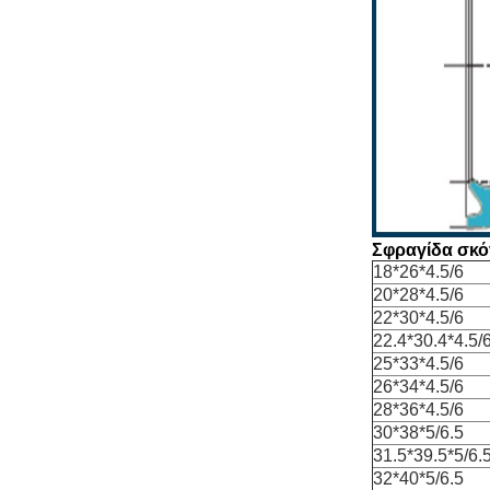
Σφραγίδα σκό
18*26*4.5/6
20*28*4.5/6
22*30*4.5/6
22.4*30.4*4.5/
25*33*4.5/6
26*34*4.5/6
28*36*4.5/6
30*38*5/6.5
31.5*39.5*5/6.
32*40*5/6.5