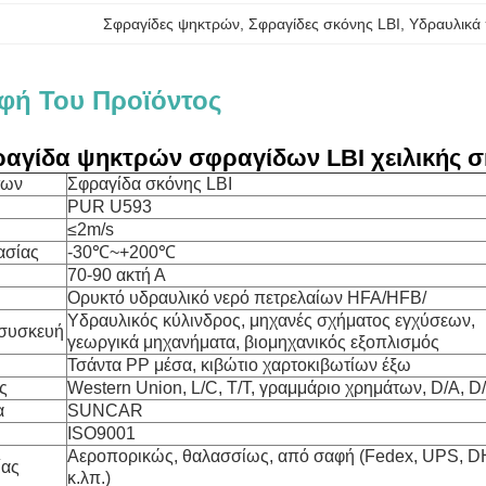
Σφραγίδες ψηκτρών
, 
Σφραγίδες σκόνης LBI
, 
Υδραυλικά
φή Του Προϊόντος
αγίδα ψηκτρών σφραγίδων LBI χειλικής σκ
των
Σφραγίδα σκόνης LBI
PUR U593
≤2m/s
ασίας
-30℃~+200℃
70-90 ακτή Α
Ορυκτό υδραυλικό νερό πετρελαίων HFA/HFB/
Υδραυλικός κύλινδρος, μηχανές σχήματος εγχύσεων,
συσκευή
γεωργικά μηχανήματα, βιομηχανικός εξοπλισμός
Τσάντα PP μέσα, κιβώτιο χαρτοκιβωτίων έξω
ς
Western Union, L/C, T/T, γραμμάριο χρημάτων, D/A, D
α
SUNCAR
ISO9001
Αεροπορικώς, θαλασσίως, από σαφή (Fedex, UPS, D
ίας
κ.λπ.)