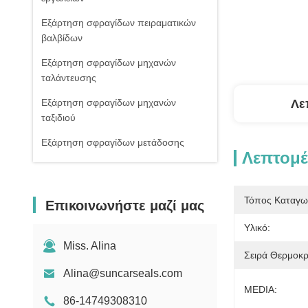
Εξάρτηση σφραγίδων πειραματικών
βαλβίδων
Εξάρτηση σφραγίδων μηχανών
ταλάντευσης
Εξάρτηση σφραγίδων μηχανών
Λε
ταξιδιού
Εξάρτηση σφραγίδων μετάδοσης
Λεπτομέ
Κιβώτιο εξαρτήσεων δαχτυλιδιών Ο
Σφραγίδες στολισμάτων
Τόπος Καταγω
Επικοινωνήστε μαζί μας
Σφραγίδα cOem
Υλικό:
Κύρια εξάρτηση σφραγίδων βαλβίδων
Miss. Alina
Σειρά Θερμοκρ
Alina@suncarseals.com
MEDIA:
86-14749308310