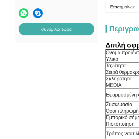
Επισημαίνω:
Περιγρα
συνομιλία τώρα
Διπλή σφρ
Όνομα προϊόν
Υλικό
Ταχύτητα
Σειρά θερμοκρ
Σκληρότητα
MEDIA
Εφαρμοσμένη 
Συσκευασία
Όροι πληρωμή
Εμπορικό σήμ
Πιστοποίηση
Τρόπος ναυτιλ