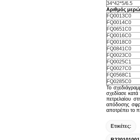
34*42*5/6.5
Αριθμός μερώ
FQ0013C0
FQ0014C0
FQ0651C0
FQ0016C0
FQ0018C0
FQ0841C0
FQ0023C0
FQ0025C1
FQ0027C0
FQ0568C1
FQ0285C0
Το σχεδιάγραμ
σχεδίασε κατά 
πετρελαίου στ
απόδοσης σφρά
αποτρέπει το π
Ετικέτες:
B230101001