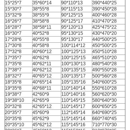
15*25*7
35*60*14
90*110*13
390*440*25
15*30*7
38*55*8
90*115*13
390*450*28
15*32*9
38*55*9
90*125*15
400*460*28
16*26*7
38*58*8
90*125*17
410*470*28
16*28*7
38*58*11
95*120*13
425*475*22
16*30*7
40*52*8
95*130*15
430*470*20
17*28*6
40*55*8
95*130*17
440*500*25
17*30*8
40*58*8
100*114*12
450*500*25
17*32*8
40*60*12
100*125*13
450*510*28
17*35*7
40*62*8
100*125*15
465*510*20
17*35*8
40*62*11
100*130*13
480*540*28
17*38*7
40*62*12
100*135*15
490*550*28
18*32*7
40*65*12
100*135*17
500*560*28
18*35*8
40*65*14
105*135*16
540*600*25
19*35*8
40*68*11
110*140*14
550*610*28
19*38*7
42*60*9
110*140*16
560*620*30
19*38*10
42*65*9
110*145*15
580*640*30
20*32*8
42*65*12
110*145*17
600*650*25
20*35*7
45*60*9
112*145*14
640*690*25
20*35*8
45*62*9
115*145*14
660*740*45
20*35*10
45*62*12
115*145*16
710*770*30