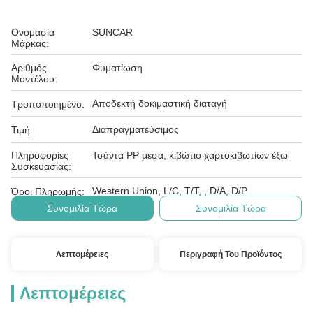
Ονομασία
SUNCAR
Μάρκας:
Αριθμός
Φυματίωση
Μοντέλου:
Αποδεκτή δοκιμαστική διαταγή
Τροποποιημένο:
Διαπραγματεύσιμος
Τιμή:
Πληροφορίες
Τσάντα PP μέσα, κιβώτιο χαρτοκιβωτίων έξω
Συσκευασίας:
Western Union, L/C, T/T, , D/A, D/P
Όροι Πληρωμής:
Συνομιλία Τώρα
Συνομιλία Τώρα
Λεπτομέρειες
Περιγραφή Του Προϊόντος
Λεπτομέρειες