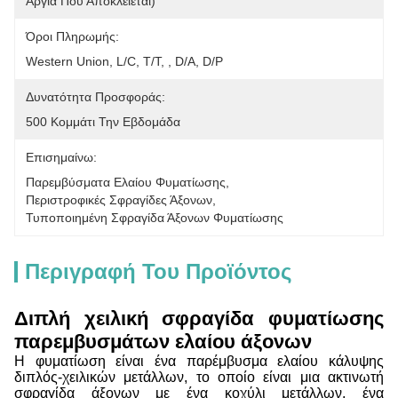
Αργία Που Αποκλείεται)
Όροι Πληρωμής:
Western Union, L/C, T/T, , D/A, D/P
Δυνατότητα Προσφοράς:
500 Κομμάτι Την Εβδομάδα
Επισημαίνω:
Παρεμβύσματα Ελαίου Φυματίωσης
, 
Περιστροφικές Σφραγίδες Άξονων
, 
Τυποποιημένη Σφραγίδα Άξονων Φυματίωσης
Περιγραφή Του Προϊόντος
Διπλή χειλική σφραγίδα φυματίωσης
παρεμβυσμάτων ελαίου άξονων
Η φυματίωση είναι ένα παρέμβυσμα ελαίου κάλυψης
διπλός-χειλικών μετάλλων, το οποίο είναι μια ακτινωτή
σφραγίδα άξονων με ένα κοχύλι μετάλλων, ένα