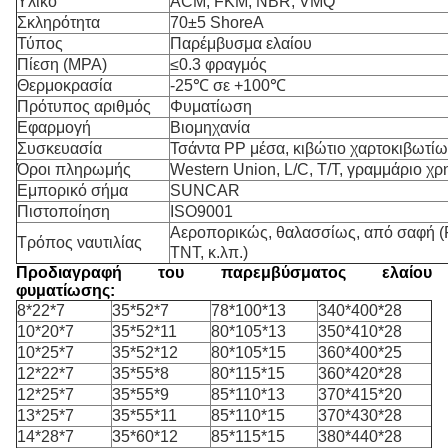
Υλικό
ACM, FKM, NBR, VMQ
Σκληρότητα
70±5 ShoreA
Τύπος
Παρέμβυσμα ελαίου
Πίεση (MPA)
≤0.3 φραγμός
Θερμοκρασία
-25℃ σε +100℃
Πρότυπος αριθμός
Φυματίωση
Εφαρμογή
Βιομηχανία
Συσκευασία
Τσάντα PP μέσα, κιβώτιο χαρτοκιβωτί
Όροι πληρωμής
Western Union, L/C, T/T, γραμμάριο χρ
Εμπορικό σήμα
SUNCAR
Πιστοποίηση
ISO9001
Αεροπορικώς, θαλασσίως, από σαφή (
Τρόπος ναυτιλίας
TNT, κ.λπ.)
Προδιαγραφή του παρεμβύσματος ελαίου
φυματίωσης:
8*22*7
35*52*7
78*100*13
340*400*28
10*20*7
35*52*11
80*105*13
350*410*28
10*25*7
35*52*12
80*105*15
360*400*25
12*22*7
35*55*8
80*115*15
360*420*28
12*25*7
35*55*9
85*110*13
370*415*20
13*25*7
35*55*11
85*110*15
370*430*28
14*28*7
35*60*12
85*115*15
380*440*28