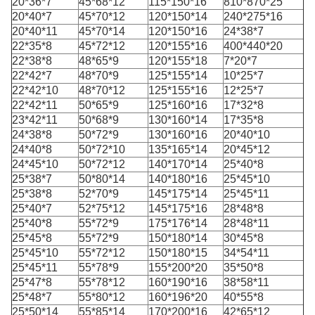
20*36*7
45*68*12
115*150*16
810*870*25
20*40*7
45*70*12
120*150*14
240*275*16
20*40*11
45*70*14
120*150*16
24*38*7
22*35*8
45*72*12
120*155*16
400*440*20
22*38*8
48*65*9
120*155*18
7*20*7
22*42*7
48*70*9
125*155*14
10*25*7
22*42*10
48*70*12
125*155*16
12*25*7
22*42*11
50*65*9
125*160*16
17*32*8
23*42*11
50*68*9
130*160*14
17*35*8
24*38*8
50*72*9
130*160*16
20*40*10
24*40*8
50*72*10
135*165*14
20*45*12
24*45*10
50*72*12
140*170*14
25*40*8
25*38*7
50*80*14
140*180*16
25*45*10
25*38*8
52*70*9
145*175*14
25*45*11
25*40*7
52*75*12
145*175*16
28*48*8
25*40*8
55*72*9
175*176*14
28*48*11
25*45*8
55*72*9
150*180*14
30*45*8
25*45*10
55*72*12
150*180*15
34*54*11
25*45*11
55*78*9
155*200*20
35*50*8
25*47*8
55*78*12
160*190*16
38*58*11
25*48*7
55*80*12
160*196*20
40*55*8
25*50*14
55*85*14
170*200*16
42*65*12