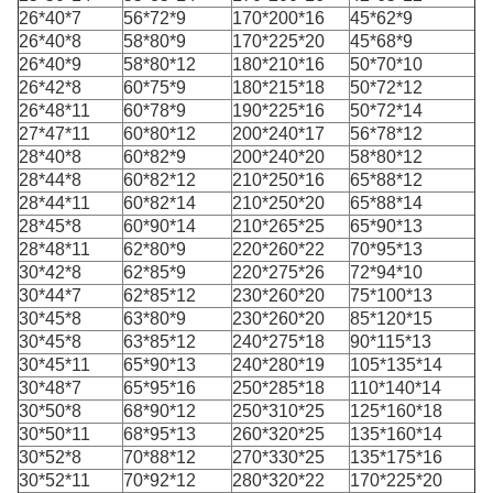
26*40*7
56*72*9
170*200*16
45*62*9
26*40*8
58*80*9
170*225*20
45*68*9
26*40*9
58*80*12
180*210*16
50*70*10
26*42*8
60*75*9
180*215*18
50*72*12
26*48*11
60*78*9
190*225*16
50*72*14
27*47*11
60*80*12
200*240*17
56*78*12
28*40*8
60*82*9
200*240*20
58*80*12
28*44*8
60*82*12
210*250*16
65*88*12
28*44*11
60*82*14
210*250*20
65*88*14
28*45*8
60*90*14
210*265*25
65*90*13
28*48*11
62*80*9
220*260*22
70*95*13
30*42*8
62*85*9
220*275*26
72*94*10
30*44*7
62*85*12
230*260*20
75*100*13
30*45*8
63*80*9
230*260*20
85*120*15
30*45*8
63*85*12
240*275*18
90*115*13
30*45*11
65*90*13
240*280*19
105*135*14
30*48*7
65*95*16
250*285*18
110*140*14
30*50*8
68*90*12
250*310*25
125*160*18
30*50*11
68*95*13
260*320*25
135*160*14
30*52*8
70*88*12
270*330*25
135*175*16
30*52*11
70*92*12
280*320*22
170*225*20