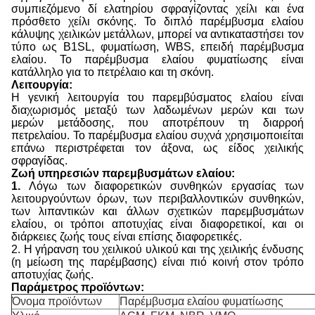
συμπιεζόμενο δί ελατηρίου σφραγίζοντας χείλι και ένα
πρόσθετο χείλι σκόνης. Το διπλό παρέμβυσμα ελαίου
κάλυψης χειλικών μετάλλων, μπορεί να αντικαταστήσει τον
τύπο ως B1SL, φυματίωση, WBS, επειδή παρέμβυσμα
ελαίου. Το παρέμβυσμα ελαίου φυματίωσης είναι
κατάλληλο για το πετρέλαιο και τη σκόνη.
Λειτουργία:
Η γενική λειτουργία του παρεμβύσματος ελαίου είναι
διαχωρισμός μεταξύ των λαδωμένων μερών και των
μερών μετάδοσης, που αποτρέπουν τη διαρροή
πετρελαίου. Το παρέμβυσμα ελαίου συχνά χρησιμοποιείται
επάνω περιστρέφεται τον άξονα, ως είδος χειλικής
σφραγίδας.
Ζωή υπηρεσιών παρεμβυσμάτων ελαίου:
1.
Λόγω των διαφορετικών συνθηκών εργασίας των
λειτουργούντων όρων, των περιβαλλοντικών συνθηκών,
των λιπαντικών και άλλων σχετικών παρεμβυσμάτων
ελαίου, οι τρόποι αποτυχίας είναι διαφορετικοί, και οι
διάρκειες ζωής τους είναι επίσης διαφορετικές.
2. Η γήρανση του χειλικού υλικού και της χειλικής ένδυσης
(η μείωση της παρέμβασης) είναι πιό κοινή στον τρόπο
αποτυχίας ζωής.
Παράμετρος προϊόντων:
Όνομα προϊόντων
Παρέμβυσμα ελαίου φυματίωσης