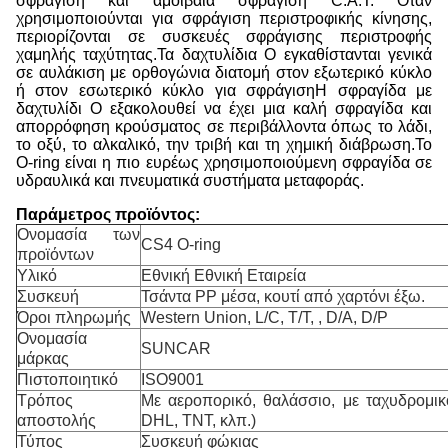
σφράγιση και αμοιβαία σφράγιση C.A.T. Όταν
χρησιμοποιούνται για σφράγιση περιστροφικής κίνησης,
περιορίζονται σε συσκευές σφράγισης περιστροφής
χαμηλής ταχύτητας.Τα δαχτυλίδια O εγκαθίστανται γενικά
σε αυλάκιση με ορθογώνια διατομή στον εξωτερικό κύκλο
ή στον εσωτερικό κύκλο για σφράγισηΗ σφραγίδα με
δαχτυλίδι O εξακολουθεί να έχει μια καλή σφραγίδα και
απορρόφηση κρούσματος σε περιβάλλοντα όπως το λάδι,
το οξύ, το αλκαλικό, την τριβή και τη χημική διάβρωση.Το
O-ring είναι η πιο ευρέως χρησιμοποιούμενη σφραγίδα σε
υδραυλικά και πνευματικά συστήματα μεταφοράς.
Παράμετρος προϊόντος:
Ονομασία των
CS4 O-ring
προϊόντων
Υλικό
Εθνική Εθνική Εταιρεία
Συσκευή
Τσάντα PP μέσα, κουτί από χαρτόνι έξω.
Όροι πληρωμής
Western Union, L/C, T/T, , D/A, D/P
Ονομασία
SUNCAR
μάρκας
Πιστοποιητικό
ISO9001
Τρόπος
Με αεροπορικό, θαλάσσιο, με ταχυδρομικ
αποστολής
DHL, TNT, κλπ.)
Τύπος
Συσκευή φώκιας