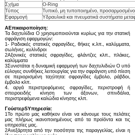
Σχήμα
Ο-Ring
Τύπος
Τυπικό, μη τυποποιημένο, προσαρμοσμένο
Εφαρμογή
Υδραυλικά και πνευματικά συστήματα μετα
Α
Επικαιροποίηση:
Τα δαχτυλίδια O χρησιμοποιούνται κυρίως για την στατική
σφράγιση εφαρμογών:
1- Ραδιακές στατικές σφραγίδες, θήκες κ.λπ., καλύμματα,
σωλήνες, κυλίνδροι
2Αξονικές στατικές σφραγίδες, φλάντζες κλπ., πλάκες,
καλύμματα
3Συνιστάται η δυναμική εφαρμογή των δαχτυλιδιών O υπό
εύλογες συνθήκες λειτουργίας για την σφράγιση υπό πίεση
σε περιορισμένη ταχύτητα: σφραγίδες έμβολο, ράβδοι,
έμβολο κλπ.
4. αργά περιστρεφόμενες σφραγίδες, περιστροφή ή
σπειροειδής κίνηση των άξονων, σπινδάλια,
περιστρεφόμενα καλώδια κίνησης κλπ.
Γ
ούστερ
S
Υπηρεσία:
1Το πρώτο μας καθήκον είναι να κάνουμε τους πελάτες
μας πλήρως ικανοποιημένους από τα προϊόντα και τις
υπηρεσίες μας.
2Ανεξάρτητα από την ποσότητα της παραγγελίας, είναι η