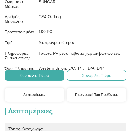
Ονομασία
SUNCAR
Μάρκας:
Αριθμός
CS4 O-Ring
Μοντέλου:
100 PC
Τροποποιημένο:
Διαπραγματεύσιμος
Τιμή:
Πληροφορίες
Τσάντα PP μέσα, κιβώτιο χαρτοκιβωτίων έξω
Συσκευασίας:
Western Union, L/C, T/T, , D/A, D/P
Όροι Πληρωμής:
Συνομιλία Τώρα
Συνομιλία Τώρα
Λεπτομέρειες
Περιγραφή Του Προϊόντος
Λεπτομέρειες
Τόπος Καταγωγής: