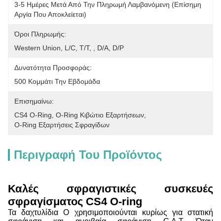
3-5 Ημέρες Μετά Από Την Πληρωμή Λαμβανόμενη (επίσημη 
Αργία Που Αποκλείεται)
Όροι Πληρωμής:
Western Union, L/C, T/T, , D/A, D/P
Δυνατότητα Προσφοράς:
500 Κομμάτι Την Εβδομάδα
Επισημαίνω:
CS4 O-Ring
, 
O-Ring Κιβώτιο Εξαρτήσεων
, 
O-Ring Εξαρτήσεις Σφραγίδων
Περιγραφή Του Προϊόντος
Καλές σφραγιστικές συσκευές
σφραγίσματος CS4 O-ring
Τα δαχτυλίδια O χρησιμοποιούνται κυρίως για στατική