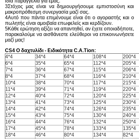
ίδια παραγγελία για εμάς.
3Στόχος μας είναι να δημιουργήσουμε εμπιστοσύνη και
μακροπρόθεσμη συνεργασία μαζί σας.
4Αυτό που πάντα επιμένουμε είναι ότι ο αγοραστής και ο
πωλητής είναι αμοιβαία επωφελείς και κερδίζουν.
5Κάθε ερώτηση αξίζει να απαντηθεί, αν έχετε οποιαδήποτε,
παρακαλούμε να αισθάνεστε ελεύθεροι να επικοινωνήσετε
μαζί μας!
CS4 O δαχτυλίδι - Ειδικότητα C.A.Tion:
4*4
34*4
64*4
108*4
200*4
6*4
35*4
65*4
112*4
205*4
7*4
36*4
67*4
115*4
206*4
8*4
37*4
68*4
116*4
210*4
10*4
38*4
70*4
117*4
215*4
11*4
39*4
71*4
119*4
220*4
12*4
40*4
72*4
120*4
225*4
13*4
41*4
73*4
125*4
230*4
14*4
42*4
74*4
126*4
235*4
15*4
43*4
75*4
130*4
240*4
16*4
44*4
76*4
132*4
250*4
17*4
45*4
78*4
133*4
135*4
18*4
46*4
80*4
134*4
82*4