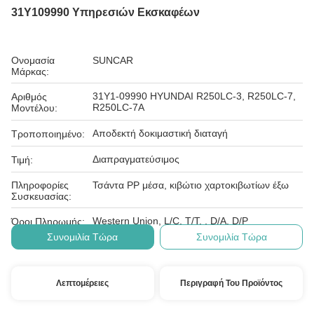
31Y109990 Υπηρεσιών Εκσκαφέων
Ονομασία
SUNCAR
Μάρκας:
31Y1-09990 HYUNDAI R250LC-3, R250LC-7,
Αριθμός
R250LC-7A
Μοντέλου:
Αποδεκτή δοκιμαστική διαταγή
Τροποποιημένο:
Διαπραγματεύσιμος
Τιμή:
Πληροφορίες
Τσάντα PP μέσα, κιβώτιο χαρτοκιβωτίων έξω
Συσκευασίας:
Western Union, L/C, T/T, , D/A, D/P
Όροι Πληρωμής:
Συνομιλία Τώρα
Συνομιλία Τώρα
Λεπτομέρειες
Περιγραφή Του Προϊόντος