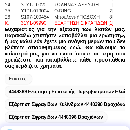
24
31Y1-10020
ΣΩΛΗΝΑΣ ASSY-RH
[1]
25
Y171-019004
O-RING
[2]
26
S107-100454
Μπουλόνι-ΥΠΟΔΟΧΗ
[8]
Κ.
31Y1-09990
ΕΞΑΡΤΗΣΗ ΣΦΡΑΓΙΔΩΝ
[1]
Ευχαριστίες για την εξέταση των λιστών μας.
Παρακαλώ χτυπήστε «υποβάλλει μια ερώτηση»,
ή μας καλεί εάν έχετε μια ανάγκη μερών που δεν
βλέπετε απαριθμημένος εδώ. Θα κάνουμε το
καλύτερό μας για να εντοπίσουμε τα μέρη που
χρειάζεστε, και καταβάλλετε κάθε προσπάθεια
σας κερδίζετε χρήματα.
Ετικέτες:
4448399 Εξάρτηση Επισκευής Παρεμβυσμάτων Ελαίο
Εξάρτηση Σφραγίδων Κυλίνδρων 4448398 Βραχιόνων
Εξάρτηση Σφραγίδων 4448398 Βραχιόνων