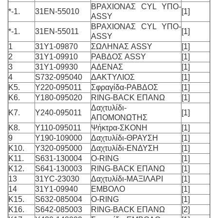
ΒΡΑΧΙΟΝΑΣ CYL ΥΠΟ-
*-1.
31EN-55010
[1]
ASSY
ΒΡΑΧΙΟΝΑΣ CYL ΥΠΟ-
*-1.
31EN-55011
[1]
ASSY
1
31Y1-09870
ΣΩΛΗΝΑΣ ASSY
[1]
2
31Y1-09910
ΡΑΒΔΟΣ ASSY
[1]
3
31Y1-09930
ΑΔΕΝΑΣ
[1]
4
S732-095040
ΔΑΚΤΥΛΙΟΣ
[1]
K5.
Y220-095011
Σφραγίδα-ΡΑΒΔΟΣ
[1]
K6.
Y180-095020
RING-BACK ΕΠΑΝΩ
[1]
Δαχτυλίδι-
K7.
Y240-095011
[1]
ΑΠΟΜΟΝΩΤΗΣ
K8.
Y110-095011
Ψήκτρα-ΣΚΟΝΗ
[1]
9
Y190-109000
Δαχτυλίδι-ΘΡΑΥΣΗ
[1]
K10.
Y320-095000
Δαχτυλίδι-ΕΝΔΥΣΗ
[1]
K11.
S631-130004
O-RING
[1]
K12.
S641-130003
RING-BACK ΕΠΑΝΩ
[1]
13
31YC-23030
Δαχτυλίδι-ΜΑΞΙΛΑΡΙ
[1]
14
31Y1-09940
ΕΜΒΟΛΟ
[1]
K15.
S632-085004
O-RING
[1]
K16.
S642-085003
RING-BACK ΕΠΑΝΩ
[2]