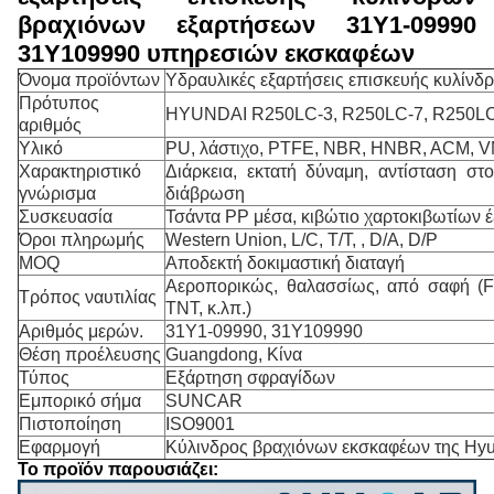
βραχιόνων εξαρτήσεων 31Y1-09990
31Y109990 υπηρεσιών εκσκαφέων
Όνομα προϊόντων
Υδραυλικές εξαρτήσεις επισκευής κυλίν
Πρότυπος
HYUNDAI R250LC-3, R250LC-7, R250L
αριθμός
Υλικό
PU, λάστιχο, PTFE, NBR, HNBR, ACM, 
Χαρακτηριστικό
Διάρκεια, εκτατή δύναμη, αντίσταση στ
γνώρισμα
διάβρωση
Συσκευασία
Τσάντα PP μέσα, κιβώτιο χαρτοκιβωτίων 
Όροι πληρωμής
Western Union, L/C, T/T, , D/A, D/P
MOQ
Αποδεκτή δοκιμαστική διαταγή
Αεροπορικώς, θαλασσίως, από σαφή (
Τρόπος ναυτιλίας
TNT, κ.λπ.)
Αριθμός μερών.
31Y1-09990, 31Y109990
Θέση προέλευσης
Guangdong, Κίνα
Τύπος
Εξάρτηση σφραγίδων
Εμπορικό σήμα
SUNCAR
Πιστοποίηση
ISO9001
Εφαρμογή
Κύλινδρος βραχιόνων εκσκαφέων της Hy
Το προϊόν παρουσιάζει: