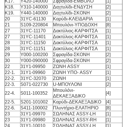
K17.
Y420-140000
Σφραγίδα-ΕΜΒΟΛΟ
[1]
K18.
Y310-140000
Δαχτυλίδι-ΕΝΔΥΣΗ
[2]
K19.
Y440-140000
Δαχτυλίδι-ΣΚΟΝΗ
[2]
20
31YC-61130
Καρύδι-ΚΛΕΙΔΑΡΙΑ
[1]
21
S109-220804
Μπουλόνι-ΥΠΟΔΟΧΗ
[8]
27
31YC-11170
Δακτύλιος-ΚΑΡΦΙΤΣΑ
[1]
27
31YC-11401
Δακτύλιος-ΚΑΡΦΙΤΣΑ
[1]
28
31YC-11150
Δακτύλιος-ΚΑΡΦΙΤΣΑ
[1]
28
31YC-11151
Δακτύλιος-ΚΑΡΦΙΤΣΑ
[1]
29
Y000-100200
Σφραγίδα-ΣΚΟΝΗ
[2]
30
Y000-090000
Σφραγίδα-ΣΚΟΝΗ
[2]
22
31Y1-09950
ΖΩΝΗ ASSY
[1]
22-1.
31Y1-09960
ΖΩΝΗ ΥΠΟ- ASSY
[1]
22-2.
31YC-32070
ΖΩΝΗ
[1]
22-3.
S071-022730
U-ΜΠΟΥΛΟΝΙ
[2]
Μπουλόνι-
22-4.
S011-100352
[4]
ΔΕΚΑΕΞΑΔΙΚΟ
22-5.
S201-101002
Καρύδι-ΔΕΚΑΕΞΑΔΙΚΟ
[4]
22-6.
S411-100002
Πλυντήριο-ΕΛΑΤΗΡΙΟ
[8]
23
31Y1-09970
ΣΩΛΗΝΑΣ ASSY-LH
[1]
23
31Y1-09980
ΣΩΛΗΝΑΣ ASSY-RH
[1]
24
31Y1-10010
ΣΩΛΗΝΑΣ ASSY-LH
[1]