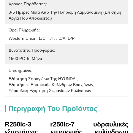
Χρόνος Παράδοσης:
3-5 Ημέρες Μετά Από Την Πληρωμή Λαμβανόμενη (επίσημη 
Αργία Που Αποκλείεται)
Όροι Πληρωμής:
Western Union, L/C, T/T, , D/A, D/P
Δυνατότητα Προσφοράς:
1500 PC Το Μήνα
Επισημαίνω:
Εξάρτηση Σφραγίδων Της HYUNDAI
, 
Εξαρτήσεις Επισκευής Κυλίνδρων Βραχιόνων
, 
Υδραυλική Εξάρτηση Σφραγίδων Κυλίνδρων
Περιγραφή Του Προϊόντος
R250lc-3 r250lc-7 υδραυλικές
εξαρτήσεις επισκευής κυλίνδρων