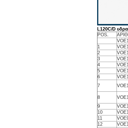
L120C/D υδραυ
POS.
ΑΡΙ
VOE1
1
VOE1
2
VOE1
3
VOE1
4
VOE1
5
VOE1
6
VOE1
7
VOE1
8
VOE1
9
VOE1
10
VOE1
11
VOE
12
VOE1