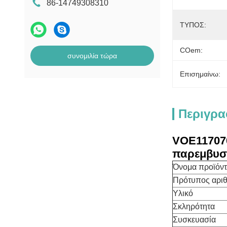
86-14749308310
ΤΥΠΟΣ:
COem:
συνομιλία τώρα
Επισημαίνω:
Περιγρα
VOE1170
παρεμβυσ
Όνομα προϊόν
Πρότυπος αρι
Υλικό
Σκληρότητα
Συσκευασία