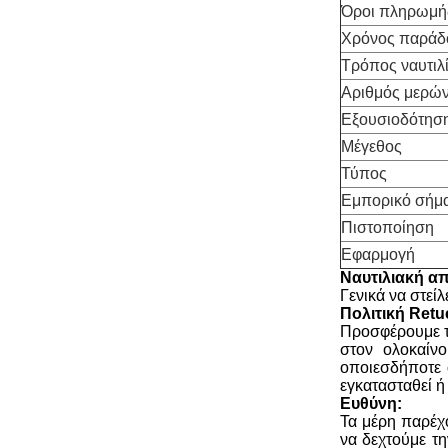
Όροι πληρωμή
Χρόνος παράδ
Τρόπος ναυτιλ
Αριθμός μερών
Εξουσιοδότησ
Μέγεθος
Τύπος
Εμπορικό σήμ
Πιστοποίηση
Εφαρμογή
Ναυτιλιακή α
Γενικά να στεί
Πολιτική Retu
Προσφέρουμε τη
στον ολοκαίνο
οποιεσδήποτε ά
εγκατασταθεί ή
Ευθύνη:
Τα μέρη παρέχο
να δεχτούμε τ