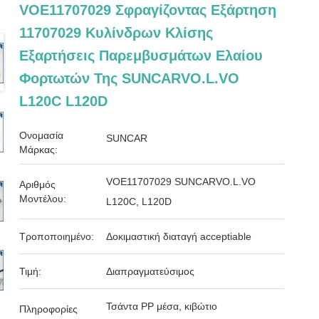
VOE11707029 Σφραγίζοντας Εξάρτηση
11707029 Κυλίνδρων Κλίσης
Εξαρτήσεις Παρεμβυσμάτων Ελαίου
Φορτωτών Της SUNCARVO.L.VO
L120C L120D
Ονομασία
SUNCAR
Μάρκας:
VOE11707029 SUNCARVO.L.VO
Αριθμός
Μοντέλου:
L120C, L120D
Τροποποιημένο:
Δοκιμαστική διαταγή acceptiable
Τιμή:
Διαπραγματεύσιμος
Τσάντα PP μέσα, κιβώτιο
Πληροφορίες