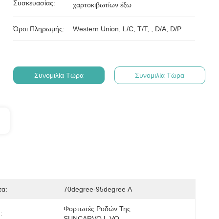
Συσκευασίας:
χαρτοκιβωτίων έξω
Όροι Πληρωμής:
Western Union, L/C, T/T, , D/A, D/P
Συνομιλία Τώρα
Συνομιλία Τώρα
τα:
70degree-95degree Α
Φορτωτές Ροδών Της 
:
SUNCARVO.L.VO