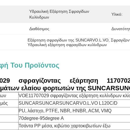
Υδραυλική Εξάρτηση Σφραγίδων 
Υλικό:
Κυλίνδρων
Διαθέσιμος
Δυνατότη
Εξάρτηση σφραγίδων της SUNCARVO.L.VO
, 
Σφραγίζον
Υδραυλική εξάρτηση σφραγίδων κυλίνδρων
φή Του Προϊόντος
7029 σφραγίζοντας εξάρτηση 117070
μάτων ελαίου φορτωτών της SUNCARSU
των
VOE11707029 σφραγίζοντας εξάρτηση κυλίνδρων κλί
θμός
SUNCARSUNCARSUNCARVO.L.VO L120C/D
PU, λάστιχο, PTFE, NBR, HNBR, ACM, VMQ
70degree-95degree Α
Τσάντα PP μέσα, κιβώτιο χαρτοκιβωτίων έξω