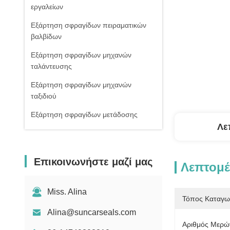
εργαλείων
Εξάρτηση σφραγίδων πειραματικών
βαλβίδων
Εξάρτηση σφραγίδων μηχανών
ταλάντευσης
Εξάρτηση σφραγίδων μηχανών
ταξιδιού
Εξάρτηση σφραγίδων μετάδοσης
Λε
Κιβώτιο εξαρτήσεων δαχτυλιδιών Ο
Σφραγίδες στολισμάτων
Επικοινωνήστε μαζί μας
Λεπτομέ
Σφραγίδα cOem
Κύρια εξάρτηση σφραγίδων βαλβίδων
Miss. Alina
Τόπος Καταγω
Alina@suncarseals.com
Αριθμός Μερών