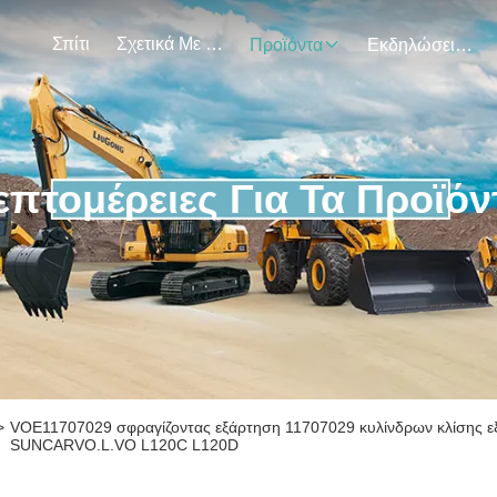
Σπίτι
Σχετικά Με Εμάς
Προϊόντα
Εκδηλώσεις
επτομέρειες Για Τα Προϊόν
>
VOE11707029 σφραγίζοντας εξάρτηση 11707029 κυλίνδρων κλίσης ε
SUNCARVO.L.VO L120C L120D