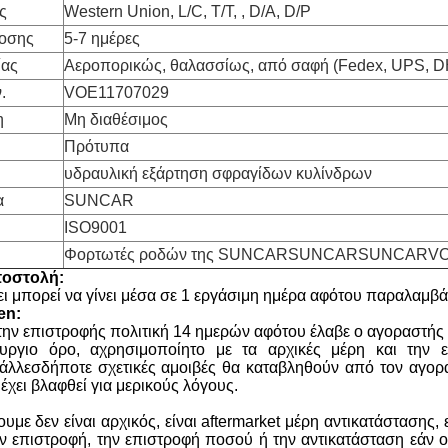
ς
Western Union, L/C, T/T, , D/A, D/P
οσης
5-7 ημέρες
ίας
Αεροπορικώς, θαλασσίως, από σαφή (Fedex, UPS, D
.
VOE11707029
η
Μη διαθέσιμος
Πρότυπα
υδραυλική εξάρτηση σφραγίδων κυλίνδρων
α
SUNCAR
ISO9001
Φορτωτές ροδών της SUNCARSUNCARSUNCARVO
ποστολή:
λει μπορεί να γίνει μέσα σε 1 εργάσιμη ημέρα αφότου παραλαμβάν
en:
ν επιστροφής πολιτική 14 ημερών αφότου έλαβε ο αγοραστής το 
υργιο όρο, αχρησιμοποίητο με τα αρχικές μέρη και την ε
λλεσδήποτε σχετικές αμοιβές θα καταβληθούν από τον αγοραστ
 έχει βλαφθεί για μερικούς λόγους.
υμε δεν είναι αρχικός, είναι aftermarket μέρη αντικατάστασης
ην επιστροφή, την επιστροφή ποσού ή την αντικατάσταση εάν 