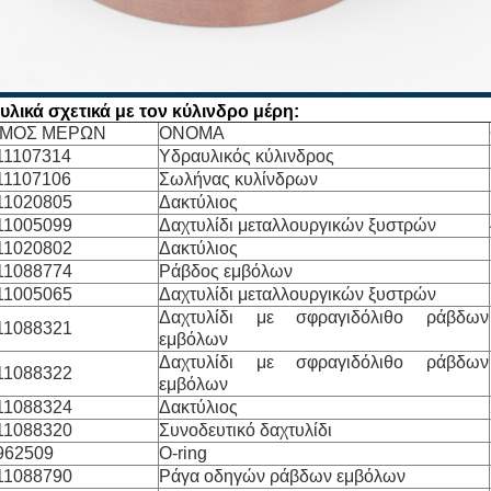
λικά σχετικά με τον κύλινδρο μέρη:
ΘΜΟΣ ΜΕΡΩΝ
ΟΝΟΜΑ
1107314
Υδραυλικός κύλινδρος
1107106
Σωλήνας κυλίνδρων
1020805
Δακτύλιος
1005099
Δαχτυλίδι μεταλλουργικών ξυστρών
1020802
Δακτύλιος
1088774
Ράβδος εμβόλων
1005065
Δαχτυλίδι μεταλλουργικών ξυστρών
Δαχτυλίδι με σφραγιδόλιθο ράβδων
1088321
εμβόλων
Δαχτυλίδι με σφραγιδόλιθο ράβδων
1088322
εμβόλων
1088324
Δακτύλιος
1088320
Συνοδευτικό δαχτυλίδι
962509
O-ring
1088790
Ράγα οδηγών ράβδων εμβόλων