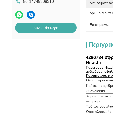
86-14749308310
Διαθεσιμότητα
Αριθμό Μοντέλ
Επισημαίνω:
συνομιλία τώρα
Περιγρα
4286784 σφ
Hitachi
Παρέχουμε Hita
ανέξοδους, υψηλο
Παράμετρος πρ
Όνομα προϊόντω
Πρότυπος αριθμ
Συσκευασία
Χαρακτηριστικό
γνώρισμα
Τρόπος ναυτιλία
Όροι πληρωμής