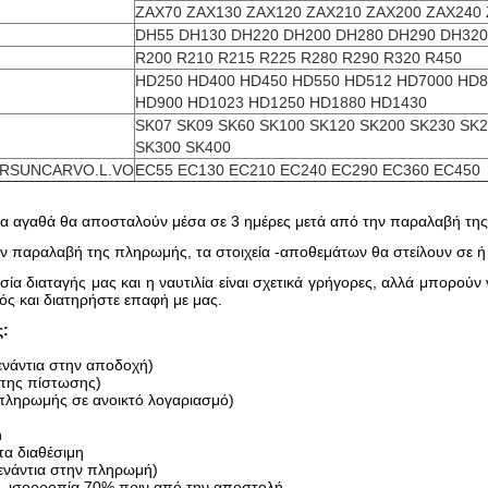
ZAX70 ZAX130 ZAX120 ZAX210 ZAX200 ZAX240
DH55 DH130 DH220 DH200 DH280 DH290 DH320
R200 R210 R215 R225 R280 R290 R320 R450
HD250 HD400 HD450 HD550 HD512 HD7000 HD8
HD900 HD1023 HD1250 HD1880 HD1430
SK07 SK09 SK60 SK100 SK120 SK200 SK230 SK
SK300 SK400
RSUNCARVO.L.VO
EC55 EC130 EC210 EC240 EC290 EC360 EC450
α αγαθά θα αποσταλούν μέσα σε 3 ημέρες μετά από την παραλαβή τη
 παραλαβή της πληρωμής, τα στοιχεία -αποθεμάτων θα στείλουν σε ή 
σία διαταγής μας και η ναυτιλία είναι σχετικά γρήγορες, αλλά μπορού
ός και διατηρήστε επαφή με μας.
:
ενάντια στην αποδοχή)
 της πίστωσης)
 πληρωμής σε ανοικτό λογαριασμό)
n
τα διαθέσιμη
 ενάντια στην πληρωμή)
, ισορροπία 70% πριν από την αποστολή