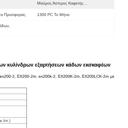
Μαύρος Άσπρος Καφετής…
τα Προσφοράς:
1300 PC Το Μήνα
κάδων
, 
δων κυλίνδρων εξαρτήσεων κάδων εκσκαφέων
ο ex200-2, EX200-2m, ex200k-2, EX200K-2m, EX200LCK-2m με
κ.λπ.)