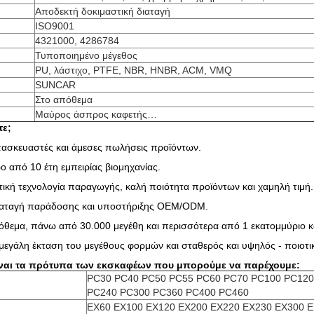
Αποδεκτή δοκιμαστική διαταγή
ISO9001
4321000, 4286784
Τυποποιημένο μέγεθος
PU, λάστιχο, PTFE, NBR, HNBR, ACM, VMQ
SUNCAR
Στο απόθεμα
Μαύρος άσπρος καφετής…
τε;
τασκευαστές και άμεσες πωλήσεις προϊόντων.
ο από 10 έτη εμπειρίας βιομηχανίας.
ική τεχνολογία παραγωγής, καλή ποιότητα προϊόντων και χαμηλή τιμή.
ιαταγή παράδοσης και υποστήριξης OEM/ODM.
θεμα, πάνω από 30.000 μεγέθη και περισσότερα από 1 εκατομμύριο κ
μεγάλη έκταση του μεγέθους φορμών και σταθερός και υψηλός - ποιοτ
ίναι τα πρότυπα των εκσκαφέων που μπορούμε να παρέχουμε:
PC30 PC40 PC50 PC55 PC60 PC70 PC100 PC120
PC240 PC300 PC360 PC400 PC460
EX60 EX100 EX120 EX200 EX220 EX230 EX300 