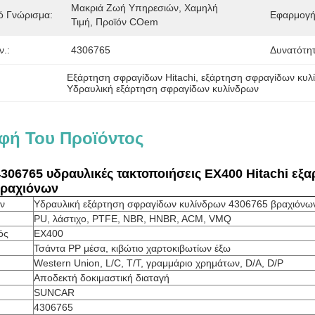
Μακριά Ζωή Υπηρεσιών, Χαμηλή 
ό Γνώρισμα:
Εφαρμογή
Τιμή, Προϊόν COem
.:
4306765
Δυνατότη
Εξάρτηση σφραγίδων Hitachi
, 
εξάρτηση σφραγίδων κυλ
Υδραυλική εξάρτηση σφραγίδων κυλίνδρων
φή Του Προϊόντος
306765 υδραυλικές τακτοποιήσεις EX400 Hitachi ε
βραχιόνων
ν
Υδραυλική εξάρτηση σφραγίδων κυλίνδρων 4306765 βραχιόνω
PU, λάστιχο, PTFE, NBR, HNBR, ACM, VMQ
ός
EX400
Τσάντα PP μέσα, κιβώτιο χαρτοκιβωτίων έξω
Western Union, L/C, T/T, γραμμάριο χρημάτων, D/A, D/P
Αποδεκτή δοκιμαστική διαταγή
SUNCAR
4306765