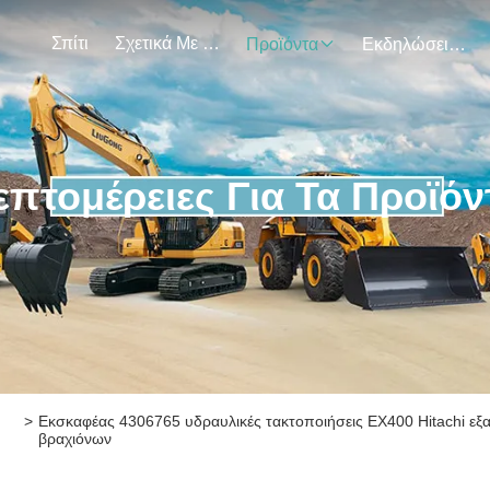
Σπίτι
Σχετικά Με Εμάς
Προϊόντα
Εκδηλώσεις
επτομέρειες Για Τα Προϊόν
>
Εκσκαφέας 4306765 υδραυλικές τακτοποιήσεις EX400 Hitachi ε
βραχιόνων