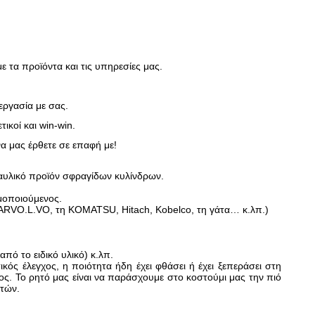
 τα προϊόντα και τις υπηρεσίες μας.
εργασία με σας.
τικοί και win-win.
α μας έρθετε σε επαφή με!
ραυλικό προϊόν σφραγίδων κυλίνδρων.
μοποιούμενος.
VO.L.VO, τη KOMATSU, Hitach, Kobelco, τη γάτα… κ.λπ.)
πό το ειδικό υλικό) κ.λπ.
ός έλεγχος, η ποιότητα ήδη έχει φθάσει ή έχει ξεπεράσει στη
ς. Το ρητό μας είναι να παράσχουμε στο κοστούμι μας την πιό
ατών.