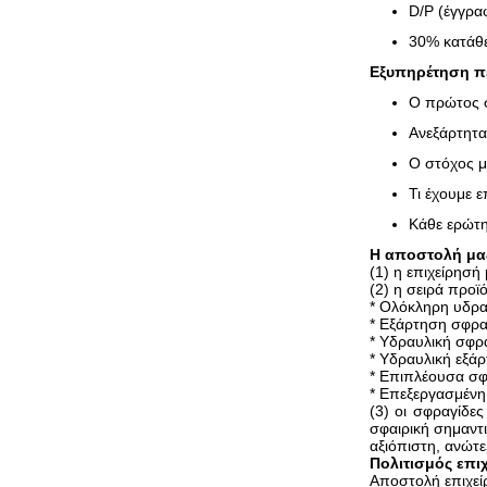
D/P (έγγρα
30% κατάθε
Εξυπηρέτηση π
Ο πρώτος σ
Ανεξάρτητα 
Ο στόχος μ
Τι έχουμε ε
Κάθε ερώτη
Η αποστολή μα
(1) η επιχείρησή
(2) η σειρά προϊό
* Ολόκληρη υδρα
* Εξάρτηση σφρ
* Υδραυλική σφρ
* Υδραυλική εξά
* Επιπλέουσα σφ
* Επεξεργασμένη 
(3) οι σφραγίδε
σφαιρική σημαντ
αξιόπιστη, ανώτε
Πολιτισμός επι
Αποστολή επιχείρ