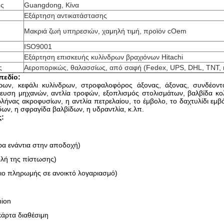
ης
Guangdong, Κίνα
Εξάρτηση αντικατάστασης
Μακριά ζωή υπηρεσιών, χαμηλή τιμή, προϊόν cOem
ISO9001
Εξάρτηση επισκευής κυλίνδρων βραχιόνων Hitachi
ς
Αεροπορικώς, θαλασσίως, από σαφή (Fedex, UPS, DHL, TNT, κ
πεδίο:
ρων, κεφάλι κυλίνδρων, στροφαλοφόρος άξονας, άξονας, συνδέοντα
λευση μηχανών, αντλία τροφών, εξοπλισμός στολισμάτων, βαλβίδα 
λήνας ακροφυσίων, η αντλία πετρελαίου, το έμβολο, το δαχτυλίδι εμβ
ων, η σφραγίδα βαλβίδων, η υδραντλία, κ.λπ.
:
φα ενάντια στην αποδοχή)
ολή της πίστωσης)
ιο πληρωμής σε ανοικτό λογαριασμό)
nion
κάρτα διαθέσιμη