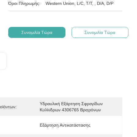
Όροι Πληρωμής:
Western Union, L/C, T/T, , D/A, D/P
Συνομιλία Τώρα
Συνομιλία Τώρα
Υδραυλική Εξάρτηση Σφραγίδων 
οϊόντων:
Κυλίνδρων 4306765 Βραχιόνων
Εξάρτηση Αντικατάστασης