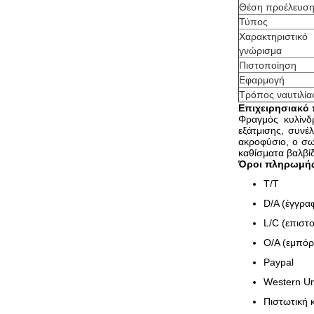
Θέση προέλευσ
Τύπος
Χαρακτηριστικό
γνώρισμα
Πιστοποίηση
Εφαρμογή
Τρόπος ναυτιλία
Επιχειρησιακό 
Φραγμός κυλίνδ
εξάτμισης, συνέ
ακροφύσιο, ο σω
καθίσματα βαλβίδ
Όροι πληρωμής
T/T
D/A (έγγρα
L/C (επιστ
O/A (εμπόρ
Paypal
Western U
Πιστωτική 