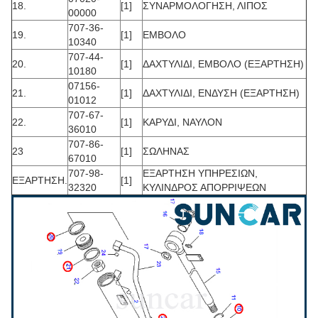
18.
[1]
ΣΥΝΑΡΜΟΛΟΓΗΣΗ, ΛΙΠΟΣ
00000
707-36-
19.
[1]
ΕΜΒΟΛΟ
10340
707-44-
20.
[1]
ΔΑΧΤΥΛΙΔΙ, ΕΜΒΟΛΟ (ΕΞΑΡΤΗΣΗ)
10180
07156-
21.
[1]
ΔΑΧΤΥΛΙΔΙ, ΕΝΔΥΣΗ (ΕΞΑΡΤΗΣΗ)
01012
707-67-
22.
[1]
ΚΑΡΥΔΙ, ΝΑΥΛΟΝ
36010
707-86-
23
[1]
ΣΩΛΗΝΑΣ
67010
707-98-
ΕΞΑΡΤΗΣΗ ΥΠΗΡΕΣΙΩΝ,
ΕΞΑΡΤΗΣΗ.
[1]
32320
ΚΥΛΙΝΔΡΟΣ ΑΠΟΡΡΙΨΕΩΝ