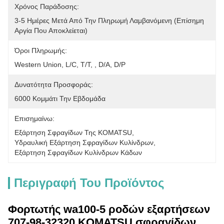
Χρόνος Παράδοσης:
3-5 Ημέρες Μετά Από Την Πληρωμή Λαμβανόμενη (επίσημη 
Αργία Που Αποκλείεται)
Όροι Πληρωμής:
Western Union, L/C, T/T, , D/A, D/P
Δυνατότητα Προσφοράς:
6000 Κομμάτι Την Εβδομάδα
Επισημαίνω:
Εξάρτηση Σφραγίδων Της KOMATSU
, 
Υδραυλική Εξάρτηση Σφραγίδων Κυλίνδρων
, 
Εξάρτηση Σφραγίδων Κυλίνδρων Κάδων
Περιγραφή Του Προϊόντος
Φορτωτής wa100-5 ροδών εξαρτήσεων
707-98-32320 KOMATSU σφραγίδων