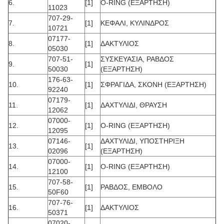
6.
[1]
O-RING (ΕΞΑΡΤΗΣΗ)
11023
707-29-
7.
[1]
ΚΕΦΑΛΙ, ΚΥΛΙΝΔΡΟΣ
10721
07177-
8.
[1]
ΔΑΚΤΥΛΙΟΣ
05030
707-51-
ΣΥΣΚΕΥΑΣΙΑ, ΡΑΒΔΟΣ
9.
[1]
50030
(ΕΞΑΡΤΗΣΗ)
176-63-
10.
[1]
ΣΦΡΑΓΙΔΑ, ΣΚΟΝΗ (ΕΞΑΡΤΗΣΗ)
92240
07179-
11.
[1]
ΔΑΧΤΥΛΙΔΙ, ΘΡΑΥΣΗ
12062
07000-
12.
[1]
O-RING (ΕΞΑΡΤΗΣΗ)
12095
07146-
ΔΑΧΤΥΛΙΔΙ, ΥΠΟΣΤΗΡΙΞΗ
13.
[1]
02096
(ΕΞΑΡΤΗΣΗ)
07000-
14.
[1]
O-RING (ΕΞΑΡΤΗΣΗ)
12100
707-58-
15.
[1]
ΡΑΒΔΟΣ, ΕΜΒΟΛΟ
50F60
707-76-
16.
[1]
ΔΑΚΤΥΛΙΟΣ
50371
07020-