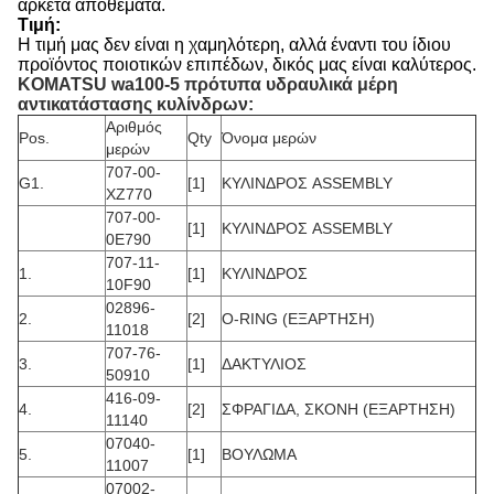
αρκετά αποθέματα.
Τιμή:
Η τιμή μας δεν είναι η χαμηλότερη, αλλά έναντι του ίδιου
προϊόντος ποιοτικών επιπέδων, δικός μας είναι καλύτερος.
KOMATSU wa100-5
πρότυπα υδραυλικά μέρη
αντικατάστασης κυλίνδρων:
Αριθμός
Pos.
Qty
Όνομα μερών
μερών
707-00-
G1.
[1]
ΚΥΛΙΝΔΡΟΣ ASSEMBLY
XZ770
707-00-
[1]
ΚΥΛΙΝΔΡΟΣ ASSEMBLY
0E790
707-11-
1.
[1]
ΚΥΛΙΝΔΡΟΣ
10F90
02896-
2.
[2]
O-RING (ΕΞΑΡΤΗΣΗ)
11018
707-76-
3.
[1]
ΔΑΚΤΥΛΙΟΣ
50910
416-09-
4.
[2]
ΣΦΡΑΓΙΔΑ, ΣΚΟΝΗ (ΕΞΑΡΤΗΣΗ)
11140
07040-
5.
[1]
ΒΟΥΛΩΜΑ
11007
07002-