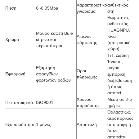
Χαρακτηριστικό
ανθεκτικός
Πίεση
0~0.05Mpa
γνώρισμα
στη
θερμότητα,
ανθεκτικός
HUAGNPU,
Μαύρο καφετί Bule
Λιμένας
Κίνα
Χρώμα
κίτρινο και
φόρτωσης
(ηπειρωτική
περισσότεροι
χώρα)
T/T, Δυτική
Ένωση,
Εξάρτηση
paypal,
Όροι
Εφαρμογή
σφραγίδων
εμπορική
πληρωμής
φορτωτών ροδών
διαβεβαίωση
ή όπως
απαιτεί
Χρόνος
Μέσα σε 3-5
Πιστοποιητικά
ISO9001
παράδοσης
ημέρες
Θαλασσίως,
αεροπορικώς,
Εξουσιοδότηση
1 μήνες
Αποστολή
από σαφή ή
όπως
απαιτείται