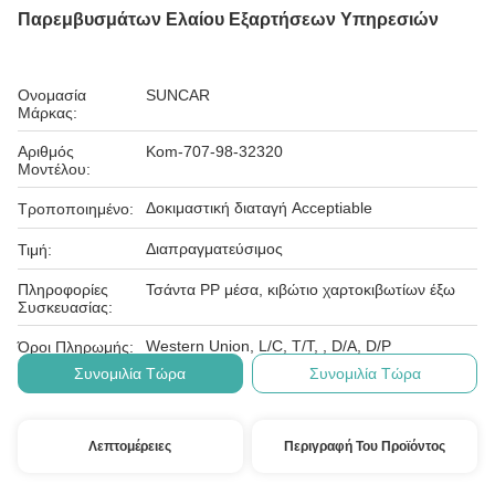
Παρεμβυσμάτων Ελαίου Εξαρτήσεων Υπηρεσιών
Ονομασία
SUNCAR
Μάρκας:
Αριθμός
Kom-707-98-32320
Μοντέλου:
Δοκιμαστική διαταγή Acceptiable
Τροποποιημένο:
Διαπραγματεύσιμος
Τιμή:
Πληροφορίες
Τσάντα PP μέσα, κιβώτιο χαρτοκιβωτίων έξω
Συσκευασίας:
Western Union, L/C, T/T, , D/A, D/P
Όροι Πληρωμής:
Συνομιλία Τώρα
Συνομιλία Τώρα
Λεπτομέρειες
Περιγραφή Του Προϊόντος