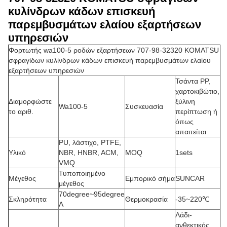
κυλίνδρων κάδων επισκευή
παρεμβυσμάτων ελαίου εξαρτήσεων
υπηρεσιών
Φορτωτής wa100-5 ροδών εξαρτήσεων 707-98-32320 KOMATSU
σφραγίδων κυλίνδρων κάδων επισκευή παρεμβυσμάτων ελαίου
εξαρτήσεων υπηρεσιών
Τσάντα PP,
χαρτοκιβώτιο,
Διαμορφώστε
ξύλινη
Wa100-5
Συσκευασία
το αριθ.
περίπτωση ή
όπως
απαιτείται
PU, λάστιχο, PTFE,
Υλικό
NBR, HNBR, ACM,
MOQ
1sets
VMQ
Τυποποιημένο
Μέγεθος
Εμπορικό σήμα
SUNCAR
μέγεθος
70degree~95degree
Σκληρότητα
Θερμοκρασία
-35~220℃
Α
Λάδι-
ανθεκτικός,