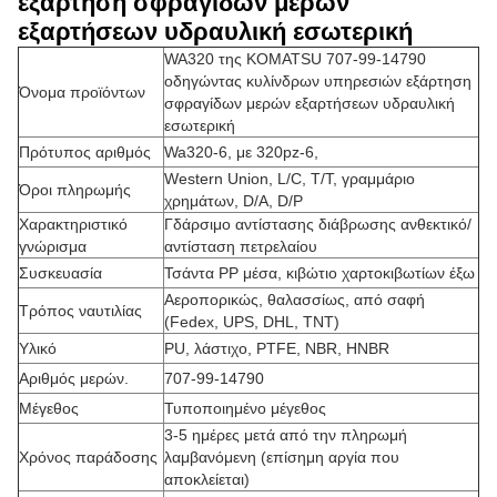
εξάρτηση σφραγίδων μερών
εξαρτήσεων υδραυλική εσωτερική
WA320 της KOMATSU 707-99-14790
οδηγώντας κυλίνδρων υπηρεσιών εξάρτηση
Όνομα προϊόντων
σφραγίδων μερών εξαρτήσεων υδραυλική
εσωτερική
Πρότυπος αριθμός
Wa320-6, με 320pz-6,
Western Union, L/C, T/T, γραμμάριο
Όροι πληρωμής
χρημάτων, D/A, D/P
Χαρακτηριστικό
Γδάρσιμο αντίστασης διάβρωσης ανθεκτικό/
γνώρισμα
αντίσταση πετρελαίου
Συσκευασία
Τσάντα PP μέσα, κιβώτιο χαρτοκιβωτίων έξω
Αεροπορικώς, θαλασσίως, από σαφή
Τρόπος ναυτιλίας
(Fedex, UPS, DHL, TNT)
Υλικό
PU, λάστιχο, PTFE, NBR, HNBR
Αριθμός μερών.
707-99-14790
Μέγεθος
Τυποποιημένο μέγεθος
3-5 ημέρες μετά από την πληρωμή
Χρόνος παράδοσης
λαμβανόμενη (επίσημη αργία που
αποκλείεται)