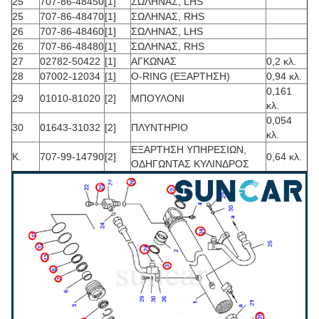
25
707-86-48450
[1]
ΣΩΛΗΝΑΣ, LHS
25
707-86-48470
[1]
ΣΩΛΗΝΑΣ, RHS
26
707-86-48460
[1]
ΣΩΛΗΝΑΣ, LHS
26
707-86-48480
[1]
ΣΩΛΗΝΑΣ, RHS
27
02782-50422
[1]
ΑΓΚΩΝΑΣ
0,2 κλ.
28
07002-12034
[1]
O-RING (ΕΞΑΡΤΗΣΗ)
0,94 κλ.
0,161
29
01010-81020
[2]
ΜΠΟΥΛΟΝΙ
κλ.
0,054
30
01643-31032
[2]
ΠΛΥΝΤΗΡΙΟ
κλ.
ΕΞΑΡΤΗΣΗ ΥΠΗΡΕΣΙΩΝ,
Κ.
707-99-14790
[2]
0,64 κλ.
ΟΔΗΓΩΝΤΑΣ ΚΥΛΙΝΔΡΟΣ