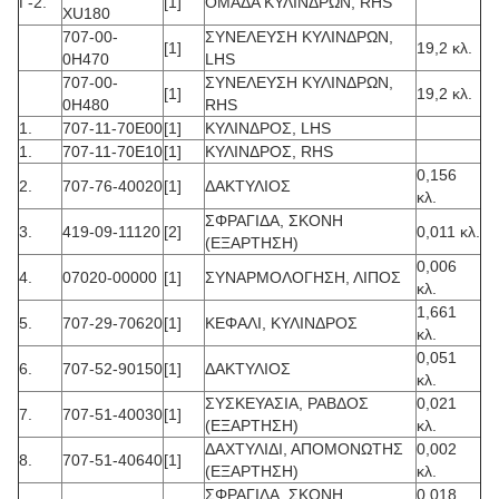
Γ-2.
[1]
ΟΜΑΔΑ ΚΥΛΙΝΔΡΩΝ, RHS
XU180
707-00-
ΣΥΝΕΛΕΥΣΗ ΚΥΛΙΝΔΡΩΝ,
[1]
19,2 κλ.
0H470
LHS
707-00-
ΣΥΝΕΛΕΥΣΗ ΚΥΛΙΝΔΡΩΝ,
[1]
19,2 κλ.
0H480
RHS
1.
707-11-70E00
[1]
ΚΥΛΙΝΔΡΟΣ, LHS
1.
707-11-70E10
[1]
ΚΥΛΙΝΔΡΟΣ, RHS
0,156
2.
707-76-40020
[1]
ΔΑΚΤΥΛΙΟΣ
κλ.
ΣΦΡΑΓΙΔΑ, ΣΚΟΝΗ
3.
419-09-11120
[2]
0,011 κλ.
(ΕΞΑΡΤΗΣΗ)
0,006
4.
07020-00000
[1]
ΣΥΝΑΡΜΟΛΟΓΗΣΗ, ΛΙΠΟΣ
κλ.
1,661
5.
707-29-70620
[1]
ΚΕΦΑΛΙ, ΚΥΛΙΝΔΡΟΣ
κλ.
0,051
6.
707-52-90150
[1]
ΔΑΚΤΥΛΙΟΣ
κλ.
ΣΥΣΚΕΥΑΣΙΑ, ΡΑΒΔΟΣ
0,021
7.
707-51-40030
[1]
(ΕΞΑΡΤΗΣΗ)
κλ.
ΔΑΧΤΥΛΙΔΙ, ΑΠΟΜΟΝΩΤΗΣ
0,002
8.
707-51-40640
[1]
(ΕΞΑΡΤΗΣΗ)
κλ.
ΣΦΡΑΓΙΔΑ, ΣΚΟΝΗ
0,018