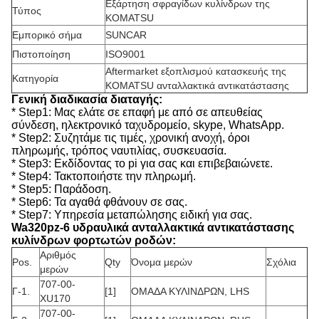
Εξάρτηση σφραγίδων κυλίνδρων της
Τύπος
KOMATSU
Εμπορικό σήμα
SUNCAR
Πιστοποίηση
ISO9001
Aftermarket εξοπλισμού κατασκευής της
Κατηγορία
KOMATSU ανταλλακτικά αντικατάστασης
Γενική διαδικασία διαταγής:
* Step1: Μας ελάτε σε επαφή με από σε απευθείας
σύνδεση, ηλεκτρονικό ταχυδρομείο, skype, WhatsApp.
* Step2: Συζητάμε τις τιμές, χρονική ανοχή, όροι
πληρωμής, τρόπος ναυτιλίας, συσκευασία.
* Step3: Εκδίδοντας το pi για σας και επιβεβαιώνετε.
* Step4: Τακτοποιήστε την πληρωμή.
* Step5: Παράδοση.
* Step6: Τα αγαθά φθάνουν σε σας.
* Step7: Υπηρεσία μεταπώλησης ειδική για σας.
Wa320pz-6 υδραυλικά ανταλλακτικά αντικατάστασης
κυλίνδρων φορτωτών ροδών:
Αριθμός
Pos.
Qty
Όνομα μερών
Σχόλια
μερών
707-00-
Γ-1.
[1]
ΟΜΑΔΑ ΚΥΛΙΝΔΡΩΝ, LHS
XU170
707-00-