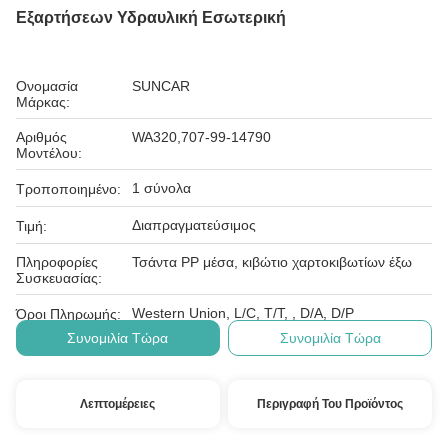
Εξαρτήσεων Υδραυλική Εσωτερική
Ονομασία
SUNCAR
Μάρκας:
Αριθμός
WA320,707-99-14790
Μοντέλου:
1 σύνολα
Τροποποιημένο:
Διαπραγματεύσιμος
Τιμή:
Πληροφορίες
Τσάντα PP μέσα, κιβώτιο χαρτοκιβωτίων έξω
Συσκευασίας:
Western Union, L/C, T/T, , D/A, D/P
Όροι Πληρωμής:
Συνομιλία Τώρα
Συνομιλία Τώρα
Λεπτομέρειες
Περιγραφή Του Προϊόντος