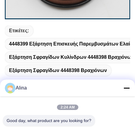
Ετικέτες:
4448399 Εξάρτηση Επισκευής Παρεμβυσμάτων Ελαίο
Εξάρτηση Σφραγίδων Κυλίνδρων 4448398 Βραχιόνων
Εξάρτηση Σφραγίδων 4448398 Βραχιόνων
Alina
Γρήγορη επικοινωνία
2:24 AM
Good day, what product are you looking for?
Διεύθυνση
No.7, πάροδος 3, βόρεια του χωριού LianXi, πόλη Dongpu,