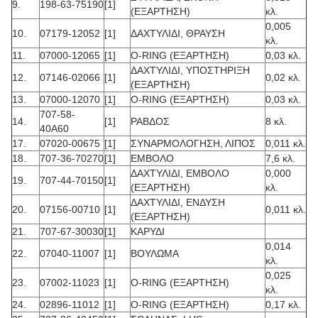
9.
198-63-75190
[1]
(ΕΞΑΡΤΗΣΗ)
κλ.
0,005
10.
07179-12052
[1]
ΔΑΧΤΥΛΙΔΙ, ΘΡΑΥΣΗ
κλ.
11.
07000-12065
[1]
O-RING (ΕΞΑΡΤΗΣΗ)
0,03 κλ.
ΔΑΧΤΥΛΙΔΙ, ΥΠΟΣΤΗΡΙΞΗ
12.
07146-02066
[1]
0,02 κλ.
(ΕΞΑΡΤΗΣΗ)
13.
07000-12070
[1]
O-RING (ΕΞΑΡΤΗΣΗ)
0,03 κλ.
707-58-
14.
[1]
ΡΑΒΔΟΣ
8 κλ.
40A60
17.
07020-00675
[1]
ΣΥΝΑΡΜΟΛΟΓΗΣΗ, ΛΙΠΟΣ
0,011 κλ.
18.
707-36-70270
[1]
ΕΜΒΟΛΟ
7,6 κλ.
ΔΑΧΤΥΛΙΔΙ, ΕΜΒΟΛΟ
0,000
19.
707-44-70150
[1]
(ΕΞΑΡΤΗΣΗ)
κλ.
ΔΑΧΤΥΛΙΔΙ, ΕΝΔΥΣΗ
20.
07156-00710
[1]
0,011 κλ.
(ΕΞΑΡΤΗΣΗ)
21.
707-67-30030
[1]
ΚΑΡΥΔΙ
0,014
22.
07040-11007
[1]
ΒΟΥΛΩΜΑ
κλ.
0,025
23.
07002-11023
[1]
O-RING (ΕΞΑΡΤΗΣΗ)
κλ.
24.
02896-11012
[1]
O-RING (ΕΞΑΡΤΗΣΗ)
0,17 κλ.