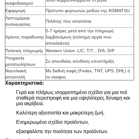
3000 κομμάτι/κομμάτια το μήνα
ανεφοδιασμού
Εφαρμογή
Πρότυπο φορτωτών ροδών της KOMATSU
Λεπτομέρεια
Πελάτης που απαιτείται
συσκευασίας
5-7 ημέρες μετά από την πληρωμή
Χρόνος παράδοσης
λαμβανόμενη (επίσημη αργία που
αποκλείεται)
Πολιτική πληρωμής
Western Union, L/C, T/T, , D/A, D/P
Υπηρεσία
Σε απευθείας σύνδεση υποστήριξη
μεταπωλήσεων
Ναυτιλιακή
Με διεθνή σαφή
(
Fedex, TNT, UPS, DHL
)
ή
αποστολή
το σκάφος
Χαρακτηριστικά:
Γερό και πλήρως ισορροπημένο σχέδιο για μια πιό
σταθερά περιστροφή και μια υψηλότερες δύναμη και
μια ακρίβεια.
Καλύτερη αξιοπιστία και μακρύτερη ζωή.
Ενημερωμένο σχέδιο προϊόντων.
εξασφαλίστε την ποιότητα των προϊόντων.