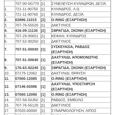
707-00-0G770
[1]
ΣΥΝΕΛΕΥΣΗ ΚΥΛΙΝΔΡΩΝ, ΔΕΞΙΆ.
1.
721-11-90750
[1]
ΚΥΛΙΝΔΡΟΣ, Λ.Ω.
1.
721-11-90760
[1]
ΚΥΛΙΝΔΡΟΣ, ΔΕΞΙΆ.
2.
02896-11015
[2]
O-RING (ΕΞΑΡΤΗΣΗ)
3.
707-76-55520
[1]
ΔΑΚΤΥΛΙΟΣ
4.
416-09-11130
[2]
ΣΦΡΑΓΙΔΑ, ΣΚΟΝΗ (ΕΞΑΡΤΗΣΗ)
5.
707-29-90651
[1]
ΚΕΦΑΛΙ, ΚΥΛΙΝΔΡΟΣ
6.
707-52-90250
[1]
ΔΑΚΤΥΛΙΟΣ
ΣΥΣΚΕΥΑΣΙΑ, ΡΑΒΔΟΣ
7.
707-51-50030
[1]
(ΕΞΑΡΤΗΣΗ)
ΔΑΧΤΥΛΙΔΙ, ΑΠΟΜΟΝΩΤΗΣ
8.
707-51-50640
[1]
(ΕΞΑΡΤΗΣΗ)
9.
176-63-92240
[1]
ΣΦΡΑΓΙΔΑ, ΣΚΟΝΗ (ΕΞΑΡΤΗΣΗ)
10.
07179-12062
[1]
ΔΑΧΤΥΛΙΔΙ, ΘΡΑΥΣΗ
11.
07000-12085
[1]
O-RING (ΕΞΑΡΤΗΣΗ)
ΔΑΧΤΥΛΙΔΙ, ΥΠΟΣΤΗΡΙΞΗ
12.
07146-02086
[1]
(ΕΞΑΡΤΗΣΗ)
13.
07000-12090
[1]
O-RING (ΕΞΑΡΤΗΣΗ)
14.
707-58-50J50
[1]
ΡΑΒΔΟΣ, ΕΜΒΟΛΟ
15.
707-76-55120
[1]
ΔΑΚΤΥΛΙΟΣ
17.
07020-00000
[1]
ΣΥΝΑΡΜΟΛΟΓΗΣΗ, ΛΙΠΟΣ