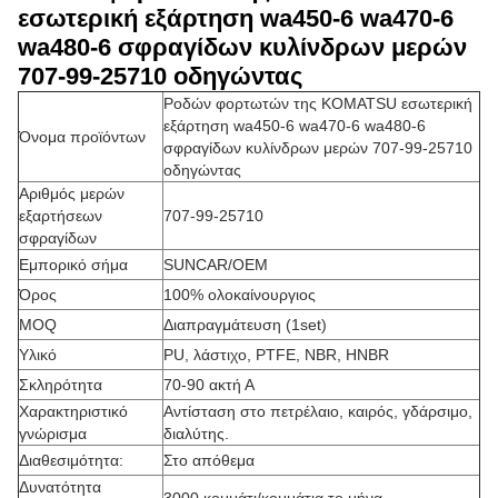
εσωτερική εξάρτηση wa450-6 wa470-6
wa480-6 σφραγίδων κυλίνδρων μερών
707-99-25710 οδηγώντας
Ροδών φορτωτών της KOMATSU εσωτερική
εξάρτηση wa450-6 wa470-6 wa480-6
Όνομα προϊόντων
σφραγίδων κυλίνδρων μερών 707-99-25710
οδηγώντας
Αριθμός μερών
εξαρτήσεων
707-99-25710
σφραγίδων
Εμπορικό σήμα
SUNCAR/OEM
Όρος
100% ολοκαίνουργιος
MOQ
Διαπραγμάτευση (1set)
Υλικό
PU, λάστιχο, PTFE, NBR, HNBR
Σκληρότητα
70-90 ακτή Α
Χαρακτηριστικό
Αντίσταση στο πετρέλαιο, καιρός, γδάρσιμο,
γνώρισμα
διαλύτης.
Διαθεσιμότητα:
Στο απόθεμα
Δυνατότητα