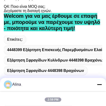
Q4: Ποιο είναι MOQ σας;
Δεχόμαστε τη διαταγή ιχνών.
Welcom για να μας έρθουμε σε επαφή
με, μπορούμε να παρέχουμε τον υψηλό
- ποιότητα και καλύτερη τιμή!
Ετικέτες:
4448399 Εξάρτηση Επισκευής Παρεμβυσμάτων Ελαίο
Εξάρτηση Σφραγίδων Κυλίνδρων 4448398 Βραχιόνων
Εξάρτηση Σφραγίδων 4448398 Βραχιόνων
Alina
Γρήγορη επικοινωνία
2:59 PM