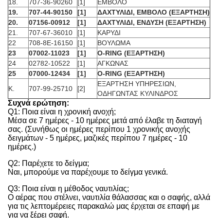
18.
707-36-90260
[1]
ΕΜΒΟΛΟ
19.
707-44-90150
[1]
ΔΑΧΤΥΛΙΔΙ, ΕΜΒΟΛΟ (ΕΞΑΡΤΗΣΗ)
20.
07156-00912
[1]
ΔΑΧΤΥΛΙΔΙ, ΕΝΔΥΣΗ (ΕΞΑΡΤΗΣΗ)
21.
707-67-36010
[1]
ΚΑΡΥΔΙ
22
708-8E-16150
[1]
ΒΟΥΛΩΜΑ
23
07002-11023
[1]
O-RING (ΕΞΑΡΤΗΣΗ)
24
02782-10522
[1]
ΑΓΚΩΝΑΣ
25
07000-12434
[1]
O-RING (ΕΞΑΡΤΗΣΗ)
ΕΞΑΡΤΗΣΗ ΥΠΗΡΕΣΙΩΝ,
Κ.
707-99-25710
[2]
ΟΔΗΓΩΝΤΑΣ ΚΥΛΙΝΔΡΟΣ
Συχνά ερώτηση:
Q1: Ποια είναι η χρονική ανοχή;
Μέσα σε 7 ημέρες - 10 ημέρες μετά από έλαβε τη διαταγή
σας. (Συνήθως οι ημέρες περίπου 1 χρονικής ανοχής
δειγμάτων - 5 ημέρες, μαζικές περίπου 7 ημέρες - 10
ημέρες.)
Q2: Παρέχετε το δείγμα;
Ναι, μπορούμε να παρέχουμε το δείγμα γενικά.
Q3: Ποια είναι η μέθοδος ναυτιλίας;
Ο αέρας που στέλνει, ναυτιλία θάλασσας και ο σαφής, αλλά
για τις λεπτομέρειες παρακαλώ μας έρχεται σε επαφή με
για να ξέρει σαφή.