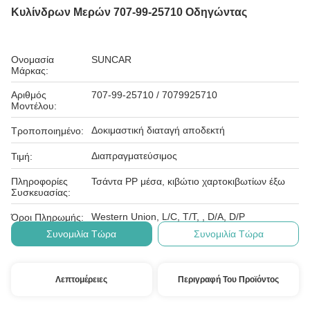
Κυλίνδρων Μερών 707-99-25710 Οδηγώντας
Ονομασία
SUNCAR
Μάρκας:
Αριθμός
707-99-25710 / 7079925710
Μοντέλου:
Δοκιμαστική διαταγή αποδεκτή
Τροποποιημένο:
Διαπραγματεύσιμος
Τιμή:
Πληροφορίες
Τσάντα PP μέσα, κιβώτιο χαρτοκιβωτίων έξω
Συσκευασίας:
Western Union, L/C, T/T, , D/A, D/P
Όροι Πληρωμής:
Συνομιλία Τώρα
Συνομιλία Τώρα
Λεπτομέρειες
Περιγραφή Του Προϊόντος