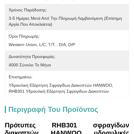
Χρόνος Παράδοσης:
3-5 Ημέρες Μετά Από Την Πληρωμή Λαμβανόμενη (επίσημη 
Αργία Που Αποκλείεται)
Όροι Πληρωμής:
Western Union, L/C, T/T, , D/A, D/P
Δυνατότητα Προσφοράς:
4000 Σύνολο Το Μήνα
Επισημαίνω:
Υδραυλική Εξάρτηση Σφραγίδων Διακοπτών HANWOO
, 
RHB301 Υδραυλική Εξάρτηση Σφραγίδων Διακοπτών
Περιγραφή Του Προϊόντος
Πρότυπες RHB301 σφραγίδων
διακοπτών HANWOO υδραυλικές