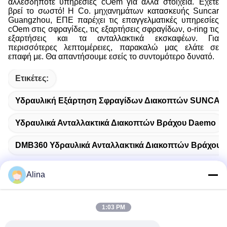
άλλεσδήποτε υπηρεσίες cOem για άλλα στοιχεία. Έχετε
βρεί το σωστό! Η Co. μηχανημάτων κατασκευής Suncar
Guangzhou, ΕΠΕ παρέχει τις επαγγελματικές υπηρεσίες
cOem στις σφραγίδες, τις εξαρτήσεις σφραγίδων, o-ring τις
εξαρτήσεις και τα ανταλλακτικά εκσκαφέων. Για
περισσότερες λεπτομέρειες, παρακαλώ μας ελάτε σε
επαφή με. Θα απαντήσουμε εσείς το συντομότερο δυνατό.
Ετικέτες:
Υδραυλική Εξάρτηση Σφραγίδων Διακοπτών SUNCAR
Υδραυλικά Ανταλλακτικά Διακοπτών Βράχου Daemo
DMB360 Υδραυλικά Ανταλλακτικά Διακοπτών Βράχου
Alina
Γρήγορη επικοινωνία
1:03 PM