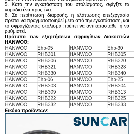
5. Κατά την εγκατάσταση του στολίσματος, σφίγξτε τα
καρύδια ένα προς ένα.
6. Σε περίπτωση διαρροής, η ελάττωσης επεξεργασία
πρέπει να πραγματοποιηθεί μετά από την εγκατάσταση, και
το σφραγίζοντας στόλισμα πρέπει να αντικατασταθεί ή να
ρυθμιστεί.
Πρότυπο των εξαρτήσεων σφραγίδων διακοπτών
HANWOO:
HANWOO
Ehb-05
HANWOO
Ehb-30
HANWOO
RHB301
HANWOO
RHB305
HANWOO
RHB306
HANWOO
RHB320
HANWOO
RHB321
HANWOO
RHB328
HANWOO
RHB330
HANWOO
RHB340
HANWOO
Ehb-06
HANWOO
Ehb-25
HANWOO
RHB303
HANWOO
RHB304
HANWOO
RHB309
HANWOO
RHB313
HANWOO
RHB322
HANWOO
RHB325
HANWOO
RHB332
HANWOO
RHB333
Εικόνα προϊόντων: