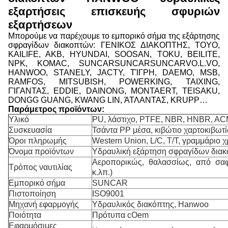
εξαρτήσεις επισκευής σφυριών
εξαρτήσεων
Μπορούμε να παρέχουμε το εμπορικό σήμα της εξάρτησης
σφραγίδων διακοπτών: ΓΕΝΙΚΟΣ ΔΙΑΚΟΠΤΗΣ, TOYO,
KAILIFE, AKB, HYUNDAI, SOOSAN, TOKU, BEILITE,
NPK, KOMAC, SUNCARSUNCARSUNCARVO.L.VO,
HANWOO, STANELY, JACTY, ΤΊΓΡΗ, DAEMO, MSB,
RAMFOS, MITSUBISH, POWERKING, TAIXING,
ΓΊΓΑΝΤΑΣ, EDDIE, DAINONG, MONTAERT, TEISAKU,
DONGG GUANG, KWANG LIN, ΆΤΛΑΝΤΑΣ, KRUPP…
Παράμετρος προϊόντων:
Υλικό
PU, λάστιχο, PTFE, NBR, HNBR, A
Συσκευασία
Τσάντα PP μέσα, κιβώτιο χαρτοκιβωτ
Όροι πληρωμής
Western Union, L/C, T/T, γραμμάριο 
Όνομα προϊόντων
Υδραυλική εξάρτηση σφραγίδων δι
Αεροπορικώς, θαλασσίως, από σα
Τρόπος ναυτιλίας
κ.λπ.)
Εμπορικό σήμα
SUNCAR
Πιστοποίηση
ISO9001
Μηχανή εφαρμογής
Υδραυλικός διακόπτης, Hanwoo
Ποιότητα
Πρότυπα cOem
Εφαρμόσιμες