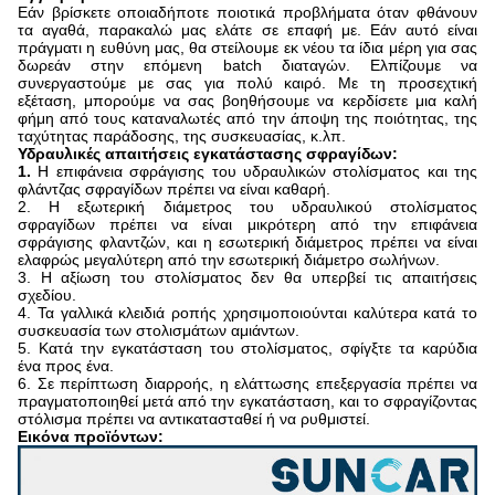
Εάν βρίσκετε οποιαδήποτε ποιοτικά προβλήματα όταν φθάνουν
τα αγαθά, παρακαλώ μας ελάτε σε επαφή με. Εάν αυτό είναι
πράγματι η ευθύνη μας, θα στείλουμε εκ νέου τα ίδια μέρη για σας
δωρεάν στην επόμενη batch διαταγών. Ελπίζουμε να
συνεργαστούμε με σας για πολύ καιρό. Με τη προσεχτική
εξέταση, μπορούμε να σας βοηθήσουμε να κερδίσετε μια καλή
φήμη από τους καταναλωτές από την άποψη της ποιότητας, της
ταχύτητας παράδοσης, της συσκευασίας, κ.λπ.
Υδραυλικές απαιτήσεις εγκατάστασης σφραγίδων:
1.
Η επιφάνεια σφράγισης του υδραυλικών στολίσματος και της
φλάντζας σφραγίδων πρέπει να είναι καθαρή.
2. Η εξωτερική διάμετρος του υδραυλικού στολίσματος
σφραγίδων πρέπει να είναι μικρότερη από την επιφάνεια
σφράγισης φλαντζών, και η εσωτερική διάμετρος πρέπει να είναι
ελαφρώς μεγαλύτερη από την εσωτερική διάμετρο σωλήνων.
3. Η αξίωση του στολίσματος δεν θα υπερβεί τις απαιτήσεις
σχεδίου.
4. Τα γαλλικά κλειδιά ροπής χρησιμοποιούνται καλύτερα κατά το
συσκευασία των στολισμάτων αμιάντων.
5. Κατά την εγκατάσταση του στολίσματος, σφίγξτε τα καρύδια
ένα προς ένα.
6. Σε περίπτωση διαρροής, η ελάττωσης επεξεργασία πρέπει να
πραγματοποιηθεί μετά από την εγκατάσταση, και το σφραγίζοντας
στόλισμα πρέπει να αντικατασταθεί ή να ρυθμιστεί.
Εικόνα προϊόντων: