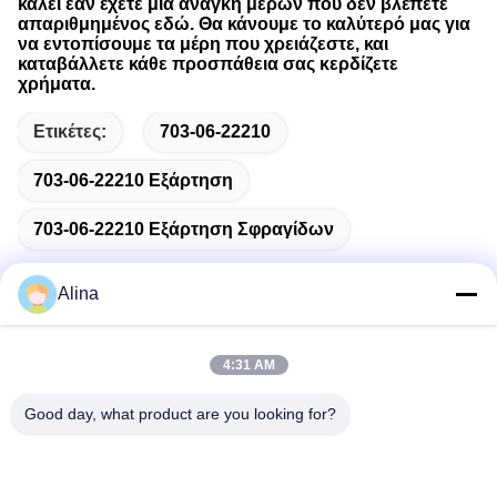
καλεί εάν έχετε μια ανάγκη μερών που δεν βλέπετε
απαριθμημένος εδώ. Θα κάνουμε το καλύτερό μας για
να εντοπίσουμε τα μέρη που χρειάζεστε, και
καταβάλλετε κάθε προσπάθεια σας κερδίζετε
χρήματα.
Ετικέτες:
703-06-22210
703-06-22210 Εξάρτηση
703-06-22210 Εξάρτηση Σφραγίδων
Alina
Γρήγορη επικοινωνία
4:31 AM
Good day, what product are you looking for?
Διεύθυνση
No.7, πάροδος 3, βόρεια του χωριού LianXi, πόλη Dongpu,
περιοχή Tianhe, Guangzhou, Κίνα