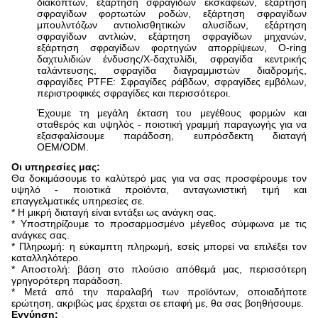
διακοπτών, εξάρτηση σφραγίδων εκσκαφέων, εξάρτηση
σφραγίδων φορτωτών ροδών, εξάρτηση σφραγίδων
μπουλντόζων αντιολισθητικών αλυσίδων, εξάρτηση
σφραγίδων αντλιών, εξάρτηση σφραγίδων μηχανών,
εξάρτηση σφραγίδων φορτηγών απορρίψεων, O-ring
δαχτυλιδιών ένδυσης/Χ-δαχτυλίδι, σφραγίδα κεντρικής
ταλάντευσης, σφραγίδα διαγραμμιστών διαδρομής,
σφραγίδες PTFE: Σφραγίδες ράβδων, σφραγίδες εμβόλων,
περιστροφικές σφραγίδες και περισσότεροι.
Έχουμε τη μεγάλη έκταση του μεγέθους φορμών και
σταθερός και υψηλός - ποιοτική γραμμή παραγωγής για να
εξασφαλίσουμε παράδοση, ευπρόσδεκτη διαταγή
OEM/ODM.
Οι υπηρεσίες μας:
Θα δοκιμάσουμε το καλύτερό μας για να σας προσφέρουμε τον
υψηλό - ποιοτικά προϊόντα, ανταγωνιστική τιμή και
επαγγελματικές υπηρεσίες σε.
* Η μικρή διαταγή είναι εντάξει ως ανάγκη σας.
* Υποστηρίζουμε το προσαρμοσμένο μέγεθος σύμφωνα με τις
ανάγκες σας.
* Πληρωμή: η εύκαμπτη πληρωμή, εσείς μπορεί να επιλέξει τον
καταλληλότερο.
* Αποστολή: βάση στο πλούσιο απόθεμά μας, περισσότερη
γρηγορότερη παράδοση.
* Μετά από την παραλαβή των προϊόντων, οποιαδήποτε
ερώτηση, ακριβώς μας έρχεται σε επαφή με, θα σας βοηθήσουμε.
Εγγύηση: