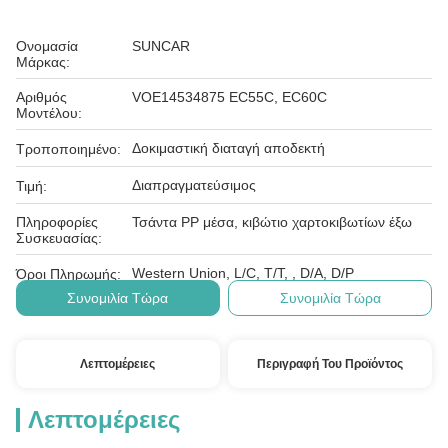
Ονομασία
SUNCAR
Μάρκας:
Αριθμός
VOE14534875 EC55C, EC60C
Μοντέλου:
Δοκιμαστική διαταγή αποδεκτή
Τροποποιημένο:
Διαπραγματεύσιμος
Τιμή:
Πληροφορίες
Τσάντα PP μέσα, κιβώτιο χαρτοκιβωτίων έξω
Συσκευασίας:
Western Union, L/C, T/T, , D/A, D/P
Όροι Πληρωμής:
Συνομιλία Τώρα
Συνομιλία Τώρα
Λεπτομέρειες
Περιγραφή Του Προϊόντος
Λεπτομέρειες