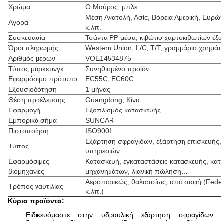
Χρώμα
Ο Μαύρος, μπλε
Μέση Ανατολή, Ασία, Βόρεια Αμερική, Ευρώ
Αγορά
κ.λπ.
Συσκευασία
Τσάντα PP μέσα, κιβώτιο χαρτοκιβωτίων έξ
Όροι πληρωμής
Western Union, L/C, T/T, γραμμάριο χρημάτ
Αριθμός μερών
VOE14534875
Τύπος μάρκετινγκ
Συνηθισμένο προϊόν
Εφαρμόσιμο πρότυπο
EC55C, EC60C
Εξουσιοδότηση
1 μήνας
Θέση προέλευσης
Guangdong, Κίνα
Εφαρμογή
Εξοπλισμός κατασκευής
Εμπορικό σήμα
SUNCAR
Πιστοποίηση
ISO9001
Εξάρτηση σφραγίδων, εξάρτηση επισκευής,
Τύπος
υπηρεσιών
Εφαρμόσιμες
Κατασκευή, εγκαταστάσεις κατασκευής, κα
βιομηχανίες
μηχανημάτων, λιανική πώληση…
Αεροπορικώς, θαλασσίως, από σαφή (Fede
Τρόπος ναυτιλίας
κ.λπ.)
Κύρια προϊόντα:
Ειδικευόμαστε στην υδραυλική εξάρτηση σφραγίδων