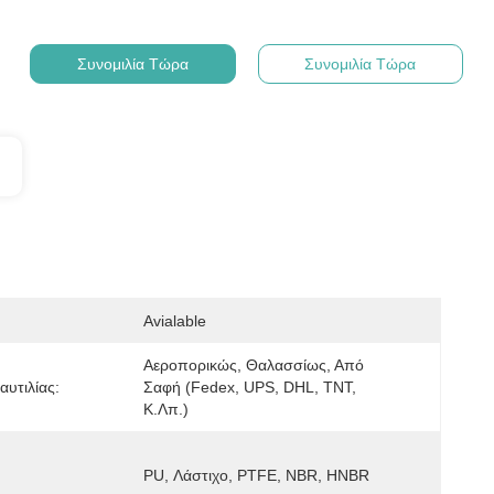
Συνομιλία Τώρα
Συνομιλία Τώρα
Avialable
Αεροπορικώς, Θαλασσίως, Από 
υτιλίας:
Σαφή (Fedex, UPS, DHL, TNT, 
Κ.λπ.)
PU, Λάστιχο, PTFE, NBR, HNBR