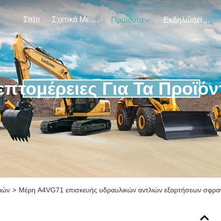
Σπίτι
Σχετικά Με Εμάς
Προϊόντα
Εκδηλώσεις
επτομέρειες Για Τα Προϊόν
ιών
>
Μέρη A4VG71 επισκευής υδραυλικών αντλιών εξαρτήσεων σφρα