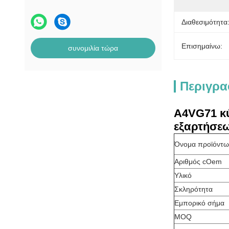
Διαθεσιμότητα
Επισημαίνω:
συνομιλία τώρα
Περιγρα
A4VG71 κύ
εξαρτήσε
Όνομα προϊόντω
Αριθμός cOem
Υλικό
Σκληρότητα
Εμπορικό σήμα
MOQ