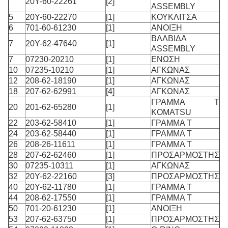
20Y-60-22261
[2]
ASSEMBLY
5
20Y-60-22270
[1]
ΚΟΥΚΛΙΤΣΑ
6
701-60-61230
[1]
ΑΝΟΙΞΗ
ΒΑΛΒΙΔΑ
7
20Y-62-47640
[1]
ASSEMBLY
7
07230-20210
[1]
ΕΝΩΣΗ
10
07235-10210
[1]
ΑΓΚΩΝΑΣ
12
208-62-18190
[1]
ΑΓΚΩΝΑΣ
18
207-62-62991
[4]
ΑΓΚΩΝΑΣ
ΓΡΑΜΜΑ Τ
20
201-62-65280
[1]
KOMATSU
22
203-62-58410
[1]
ΓΡΑΜΜΑ Τ
24
203-62-58440
[1]
ΓΡΑΜΜΑ Τ
26
208-26-11611
[1]
ΓΡΑΜΜΑ Τ
28
207-62-62460
[1]
ΠΡΟΣΑΡΜΟΣΤΗΣ
30
07235-10311
[1]
ΑΓΚΩΝΑΣ
32
20Y-62-22160
[3]
ΠΡΟΣΑΡΜΟΣΤΗΣ
40
20Y-62-11780
[1]
ΓΡΑΜΜΑ Τ
44
208-62-17550
[1]
ΓΡΑΜΜΑ Τ
50
701-20-61230
[1]
ΑΝΟΙΞΗ
53
207-62-63750
[1]
ΠΡΟΣΑΡΜΟΣΤΗΣ