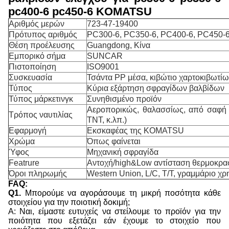
pc400-6 pc450-6 KOMATSU
Αριθμός μερών
723-47-19400
Πρότυπος αριθμός
PC300-6, PC350-6, PC400-6, PC450-
Θέση προέλευσης
Guangdong, Κίνα
Εμπορικό σήμα
SUNCAR
Πιστοποίηση
ISO9001
Συσκευασία
Τσάντα PP μέσα, κιβώτιο χαρτοκιβωτί
Τύπος
Κύρια εξάρτηση σφραγίδων βαλβίδων
Τύπος μάρκετινγκ
Συνηθισμένο προϊόν
Αεροπορικώς, θαλασσίως, από σαφή 
Τρόπος ναυτιλίας
TNT, κ.λπ.)
Εφαρμογή
Εκσκαφέας της KOMATSU
Χρώμα
Όπως φαίνεται
Ύφος
Μηχανική σφραγίδα
Featrure
Αντοχή/high&Low αντίσταση θερμοκρα
Όροι πληρωμής
Western Union, L/C, T/T, γραμμάριο χρ
FAQ:
Q1.
Μπορούμε να αγοράσουμε τη μικρή ποσότητα κάθε
στοιχείου για την ποιοτική δοκιμή;
Α: Ναι, είμαστε ευτυχείς να στείλουμε το προϊόν για την
ποιότητα που εξετάζει εάν έχουμε το στοιχείο που