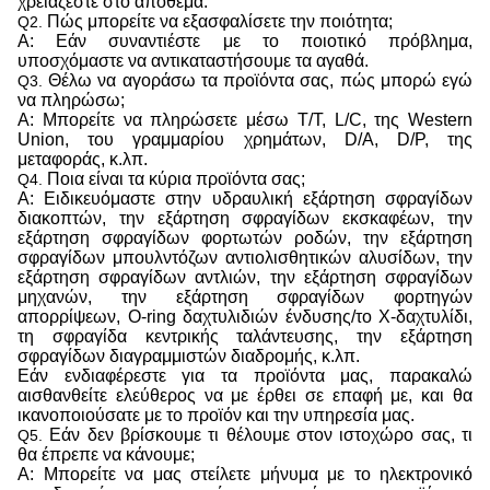
χρειάζεστε στο απόθεμα.
Πώς μπορείτε να εξασφαλίσετε την ποιότητα;
Q2.
Α: Εάν συναντιέστε με το ποιοτικό πρόβλημα,
υποσχόμαστε να αντικαταστήσουμε τα αγαθά.
Θέλω να αγοράσω τα προϊόντα σας, πώς μπορώ εγώ
Q3.
να πληρώσω;
Α: Μπορείτε να πληρώσετε μέσω T/T, L/C, της Western
Union, του γραμμαρίου χρημάτων, D/A, D/P, της
μεταφοράς, κ.λπ.
Ποια είναι τα κύρια προϊόντα σας;
Q4.
Α: Ειδικευόμαστε στην υδραυλική εξάρτηση σφραγίδων
διακοπτών, την εξάρτηση σφραγίδων εκσκαφέων, την
εξάρτηση σφραγίδων φορτωτών ροδών, την εξάρτηση
σφραγίδων μπουλντόζων αντιολισθητικών αλυσίδων, την
εξάρτηση σφραγίδων αντλιών, την εξάρτηση σφραγίδων
μηχανών, την εξάρτηση σφραγίδων φορτηγών
απορρίψεων, O-ring δαχτυλιδιών ένδυσης/το Χ-δαχτυλίδι,
τη σφραγίδα κεντρικής ταλάντευσης, την εξάρτηση
σφραγίδων διαγραμμιστών διαδρομής, κ.λπ.
Εάν ενδιαφέρεστε για τα προϊόντα μας, παρακαλώ
αισθανθείτε ελεύθερος να με έρθει σε επαφή με, και θα
ικανοποιούσατε με το προϊόν και την υπηρεσία μας.
Εάν δεν βρίσκουμε τι θέλουμε στον ιστοχώρο σας, τι
Q5.
θα έπρεπε να κάνουμε;
Α: Μπορείτε να μας στείλετε μήνυμα με το ηλεκτρονικό