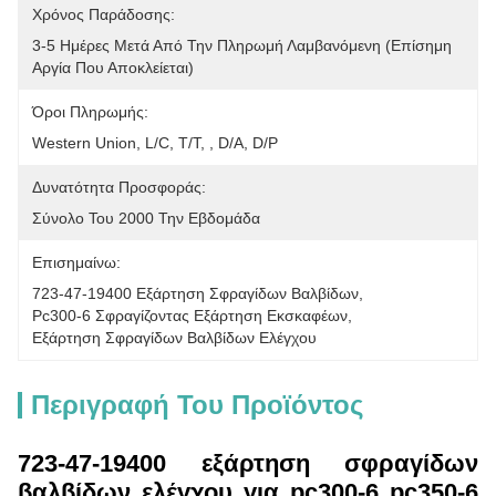
Χρόνος Παράδοσης:
3-5 Ημέρες Μετά Από Την Πληρωμή Λαμβανόμενη (επίσημη 
Αργία Που Αποκλείεται)
Όροι Πληρωμής:
Western Union, L/C, T/T, , D/A, D/P
Δυνατότητα Προσφοράς:
Σύνολο Του 2000 Την Εβδομάδα
Επισημαίνω:
723-47-19400 Εξάρτηση Σφραγίδων Βαλβίδων
, 
Pc300-6 Σφραγίζοντας Εξάρτηση Εκσκαφέων
, 
Εξάρτηση Σφραγίδων Βαλβίδων Ελέγχου
Περιγραφή Του Προϊόντος
723-47-19400 εξάρτηση σφραγίδων
βαλβίδων ελέγχου για pc300-6 pc350-6