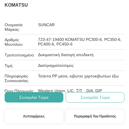
KOMATSU
Ονομασία
SUNCAR
Μάρκας:
723-47-19400 KOMATSU PC300-6, PC350-6,
Αριθμός
PC400-6, PC450-6
Μοντέλου:
Δοκιμαστική διαταγή αποδεκτή
Τροποποιημένο:
Διαπραγματεύσιμος
Τιμή:
Πληροφορίες
Τσάντα PP μέσα, κιβώτιο χαρτοκιβωτίων έξω
Συσκευασίας:
Western Union, L/C, T/T, , D/A, D/P
Όροι Πληρωμής:
Συνομιλία Τώρα
Συνομιλία Τώρα
Λεπτομέρειες
Περιγραφή Του Προϊόντος