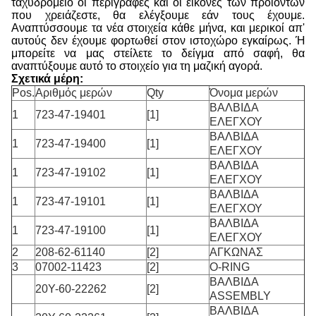
ταχυδρομείο οι περιγραφές και οι εικόνες των προϊόντων
που χρειάζεστε, θα ελέγξουμε εάν τους έχουμε.
Αναπτύσσουμε τα νέα στοιχεία κάθε μήνα, και μερικοί απ'
αυτούς δεν έχουμε φορτωθεί στον ιστοχώρο εγκαίρως. Ή
μπορείτε να μας στείλετε το δείγμα από σαφή, θα
αναπτύξουμε αυτό το στοιχείο για τη μαζική αγορά.
Σχετικά μέρη:
Pos.
Αριθμός μερών
Qty
Όνομα μερών
ΒΑΛΒΙΔΑ
1
723-47-19401
[1]
ΕΛΕΓΧΟΥ
ΒΑΛΒΙΔΑ
1
723-47-19400
[1]
ΕΛΕΓΧΟΥ
ΒΑΛΒΙΔΑ
1
723-47-19102
[1]
ΕΛΕΓΧΟΥ
ΒΑΛΒΙΔΑ
1
723-47-19101
[1]
ΕΛΕΓΧΟΥ
ΒΑΛΒΙΔΑ
1
723-47-19100
[1]
ΕΛΕΓΧΟΥ
2
208-62-61140
[2]
ΑΓΚΩΝΑΣ
3
07002-11423
[2]
O-RING
ΒΑΛΒΙΔΑ
20Y-60-22262
[2]
ASSEMBLY
ΒΑΛΒΙΔΑ