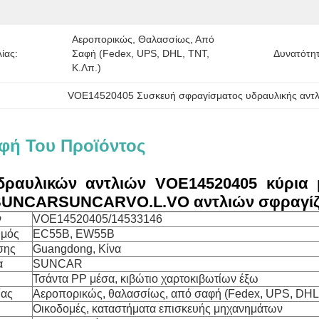
Αεροπορικώς, Θαλασσίως, Από 
ίας:
Σαφή (Fedex, UPS, DHL, TNT, 
Δυνατότη
Κ.λπ.)
VOE14520405 Συσκευή σφραγίσματος υδραυλικής αντλ
φή Του Προϊόντος
ραυλικών αντλιών
VOE14520405 κύρια 
NCARSUNCARVO.L.VO αντλιών σφραγίζ
ν
VOE14520405/14533146
θμός
EC55B, EW55B
σης
Guangdong, Κίνα
α
SUNCAR
Τσάντα PP μέσα, κιβώτιο χαρτοκιβωτίων έξω
ίας
Αεροπορικώς, θαλασσίως, από σαφή (Fedex, UPS, DHL, 
Οικοδομές, καταστήματα επισκευής μηχανημάτων