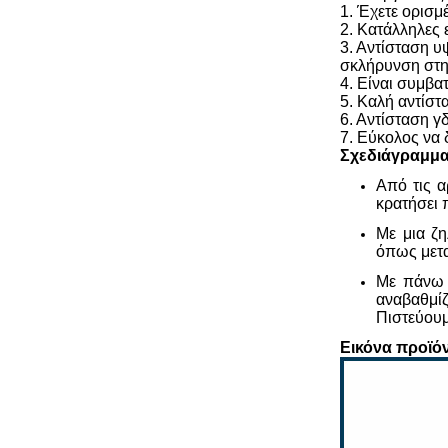
1. Έχετε ορισμ
2. Κατάλληλες 
3. Αντίσταση 
σκλήρυνση στη
4. Είναι συμβα
5. Καλή αντίστ
6. Αντίσταση γ
7. Εύκολος να 
Σχεδιάγραμμα
Από τις α
κρατήσει 
Με μια ζ
όπως μετα
Με πάνω α
αναβαθμίζ
Πιστεύουμ
Εικόνα προϊό