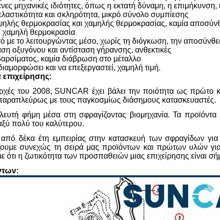
ένες μηχανικές ιδιότητες, όπως η εκτατή δύναμη, η επιμήκυνση, 
ελαστικότητα και σκληρότητα, μικρό σύνολο συμπίεσης
υψηλής θερμοκρασίας και χαμηλής θερμοκρασίας, καμία αποσύν
 χαμηλή θερμοκρασία
τό με το λειτουργώντας μέσο, χωρίς τη διόγκωση, την αποσύνθε
αση οξυγόνου και αντίσταση γήρανσης, ανθεκτικές
δαρσίματος, καμία διάβρωση στο μέταλλο
διαμορφώσει και να επεξεργαστεί, χαμηλή τιμή.
 επιχείρησης:
ρχές του 2008, SUNCAR έχει βάλει την ποιότητα ως πρώτο κ
παραπλεύρως με τους παγκοσμίως διάσημους κατασκευαστές.
ηλευτή φήμη μέσα στη σφραγίζοντας βιομηχανία. Τα προϊόντ
ξύ πολύ του καλύτερου.
πό δέκα έτη εμπειρίας στην κατασκευή των σφραγίδων για το
ουμε συνεχώς τη σειρά μας προϊόντων και πρώτων υλών για 
ε ότι η ζωτικότητα των προσπαθειών μιας επιχείρησης είναι σήμ
ντων: