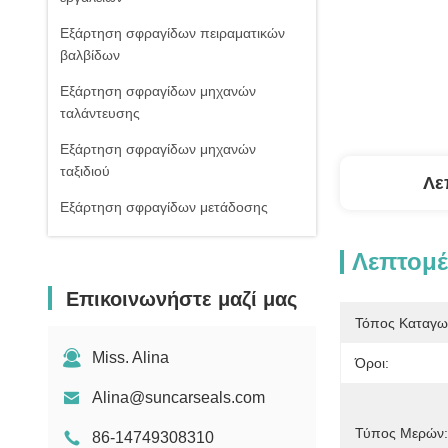
Εξάρτηση σφραγίδων πειραματικών
βαλβίδων
Εξάρτηση σφραγίδων μηχανών
ταλάντευσης
Εξάρτηση σφραγίδων μηχανών
ταξιδιού
Λε
Εξάρτηση σφραγίδων μετάδοσης
Κιβώτιο εξαρτήσεων δαχτυλιδιών Ο
Λεπτομέ
Σφραγίδες στολισμάτων
Επικοινωνήστε μαζί μας
Σφραγίδα cOem
Τόπος Καταγω
Κύρια εξάρτηση σφραγίδων βαλβίδων
Miss. Alina
Όροι:
Alina@suncarseals.com
Τύπος Μερών:
86-14749308310