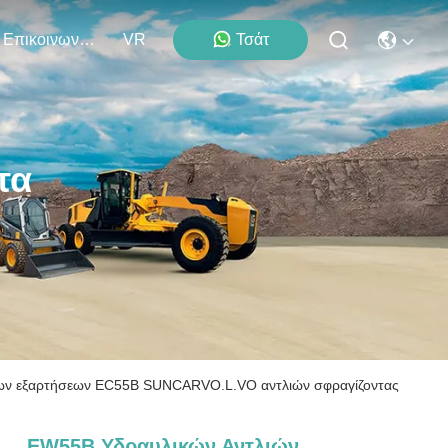
Επικοινωνήστε Μαζί Μας
VR
Τσάτ
τα
ων εξαρτήσεων EC55B SUNCARVO.L.VO αντλιών σφραγίζοντας
EW55B Υδραυλικών Αντλιών