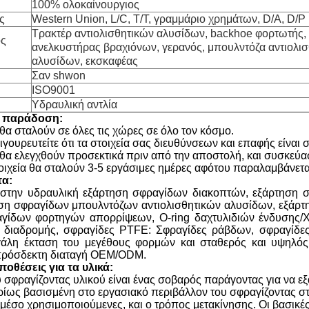
100% ολοκαίνουργιος
ς
Western Union, L/C, T/T, γραμμάριο χρημάτων, D/A, D/P
Τρακτέρ αντιολισθητικών αλυσίδων, backhoe φορτωτής,
ος
ανελκυστήρας βραχιόνων, γερανός, μπουλντόζα αντιολι
αλυσίδων, εκσκαφέας
Σαν shwon
ISO9001
Υδραυλική αντλία
& παράδοση:
θα σταλούν σε όλες τις χώρες σε όλο τον κόσμο.
γουρευτείτε ότι τα στοιχεία σας διευθύνσεων και επαφής είναι 
 θα ελεγχθούν προσεκτικά πριν από την αποστολή, και συσκεύ
στοιχεία θα σταλούν 3-5 εργάσιμες ημέρες αφότου παραλαμβάνετ
τα:
 στην υδραυλική εξάρτηση σφραγίδων διακοπτών, εξάρτηση
ση σφραγίδων μπουλντόζων αντιολισθητικών αλυσίδων, εξάρτ
γίδων φορτηγών απορρίψεων, O-ring δαχτυλιδιών ένδυσης/Χ-
 διαδρομής, σφραγίδες PTFE: Σφραγίδες ράβδων, σφραγίδες 
άλη έκταση του μεγέθους φορμών και σταθερός και υψηλός
πρόσδεκτη διαταγή OEM/ODM.
οθέσεις για τα υλικά:
σφραγίζοντας υλικού είναι ένας σοβαρός παράγοντας για να εξ
υρίως βασισμένη στο εργασιακό περιβάλλον του σφραγίζοντας στ
μέσο χρησιμοποιούμενες, και ο τρόπος μετακίνησης. Οι βασικές 