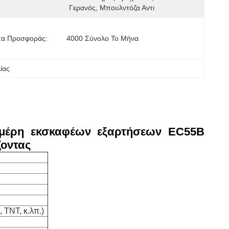
Γερανός, Μπουλντόζα Αντι
τα Προσφοράς:
4000 Σύνολο Το Μήνα
ίας
μέρη εκσκαφέων εξαρτήσεων EC55B
οντας
TNT, κ.λπ.)