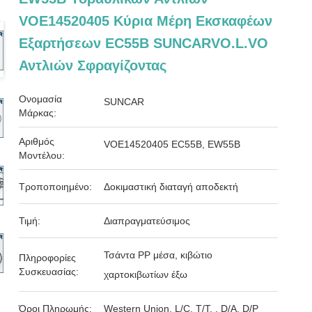
VOE14520405 Κύρια Μέρη Εκσκαφέων
Εξαρτήσεων EC55B SUNCARVO.L.VO
Αντλιών Σφραγίζοντας
Ονομασία
SUNCAR
Μάρκας:
Αριθμός
VOE14520405 EC55B, EW55B
Μοντέλου:
Τροποποιημένο:
Δοκιμαστική διαταγή αποδεκτή
Τιμή:
Διαπραγματεύσιμος
Τσάντα PP μέσα, κιβώτιο
Πληροφορίες
Συσκευασίας:
χαρτοκιβωτίων έξω
Όροι Πληρωμής:
Western Union, L/C, T/T, , D/A, D/P