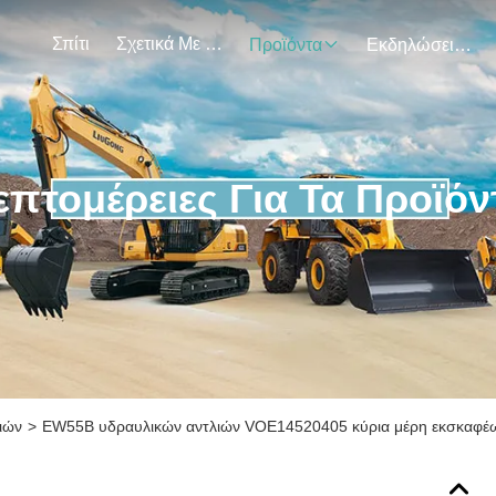
Σπίτι
Σχετικά Με Εμάς
Προϊόντα
Εκδηλώσεις
επτομέρειες Για Τα Προϊόν
ιών
>
EW55B υδραυλικών αντλιών VOE14520405 κύρια μέρη εκσκαφέ