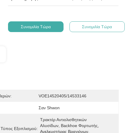
Συνομιλία Τώρα
Συνομιλία Τώρα
Μερών:
VOE14520405/14533146
Σαν Shwon
Τρακτέρ Αντιολισθητικών 
Αλυσίδων, Backhoe Φορτωτής, 
 Τύπος Εξοπλισμού:
Ανελκυστήρας Βραχιόνων, 