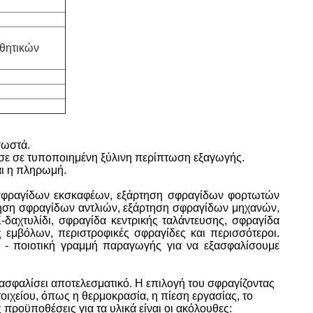
σθητικών
σωστά.
ασε σε τυποποιημένη ξύλινη περίπτωση εξαγωγής.
αι η πληρωμή.
 σφραγίδων εκσκαφέων, εξάρτηση σφραγίδων φορτωτών
ηση σφραγίδων αντλιών, εξάρτηση σφραγίδων μηχανών,
δαχτυλίδι, σφραγίδα κεντρικής ταλάντευσης, σφραγίδα
εμβόλων, περιστροφικές σφραγίδες και περισσότεροι.
 - ποιοτική γραμμή παραγωγής για να εξασφαλίσουμε
ασφαλίσει αποτελεσματικό. Η επιλογή του σφραγίζοντας
οιχείου, όπως η θερμοκρασία, η πίεση εργασίας, το
προϋποθέσεις για τα υλικά είναι οι ακόλουθες: