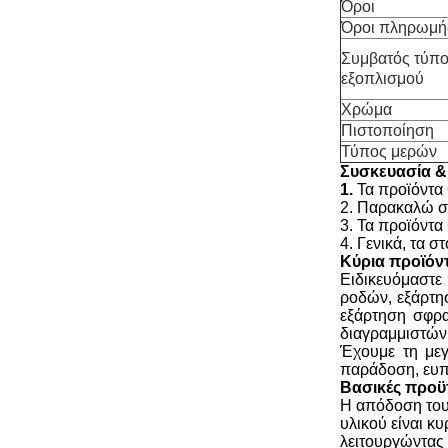
Όροι
Όροι πληρωμή
Συμβατός τύπ
εξοπλισμού
Χρώμα
Πιστοποίηση
Τύπος μερών
Συσκευασία 
1.
Τα προϊόντα 
2. Παρακαλώ σι
3. Τα προϊόντα
4. Γενικά, τα 
Κύρια προϊόν
Ειδικευόμαστε
ροδών, εξάρτη
εξάρτηση σφρα
διαγραμμιστών
Έχουμε τη μεγ
παράδοση, ευ
Βασικές προϋπ
Η απόδοση του 
υλικού είναι κ
λειτουργώντας 