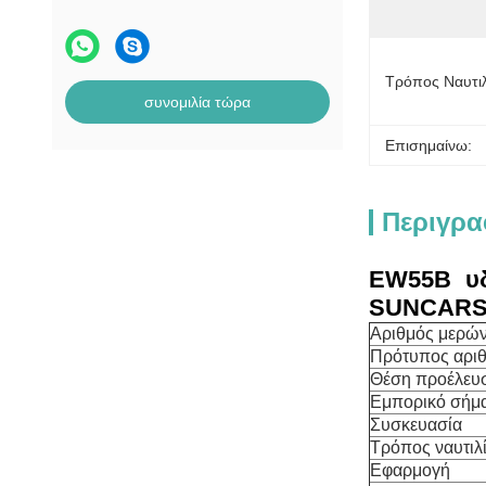
Τρόπος Ναυτιλ
συνομιλία τώρα
Επισημαίνω:
Περιγρα
EW55B
υδ
SUNCARSU
Αριθμός μερώ
Πρότυπος αρι
Θέση προέλευ
Εμπορικό σήμ
Συσκευασία
Τρόπος ναυτιλ
Εφαρμογή