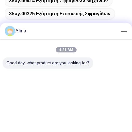
Xkay-00414 Εξάρτηση Σφραγίδων Μηχανών
Xkay-00325 Εξάρτηση Επισκευής Σφραγίδων
Alina
Γρήγορη επικοινωνία
4:21 AM
Good day, what product are you looking for?
Διεύθυνση
No.7, πάροδος 3, βόρεια του χωριού LianXi, πόλη Dongpu,
περιοχή Tianhe, Guangzhou, Κίνα
Τηλεφώνημα
86--14749308310
Ηλεκτρονικό
Alina@suncarseals.com