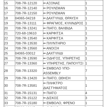
15
708-7R-12120
•• ΑΞΟΝΑΣ
1
16
708-7R-12140
•• ΡΟΥΛΕΜΑΝ
1
17
708-7R-12150
•• ΡΟΥΛΕΜΑΝ
1
18
04065-04218
•• ΔΑΧΤΥΛΙΔΙ, ΘΡΑΥΣΗ
1
19
708-7R-13111
•• ΦΡΑΓΜΟΣ, ΚΥΛΙΝΔΡΟΣ
1
20
708-7R-13241
•• ΠΙΑΤΟ, ΒΑΛΒΙΔΑ
1
21
720-68-19610
•• ΚΑΡΦΙΤΣΑ
1
22
708-7R-13540
•• ΚΑΡΦΙΤΣΑ
3
23
708-7R-13530
•• ΠΛΥΝΤΗΡΙΟ
2
24
708-7R-13560
•• ΑΝΟΙΞΗ
1
25
04065-03012
•• ΔΑΧΤΥΛΙΔΙ
1
26
708-7R-13590
•• ΟΔΗΓΟΣ, ΥΠΗΡΕΤΗΣ
1
27
708-7R-13360
•• ΥΠΗΡΕΤΗΣ, ΠΑΠΟΥΤΣΙ
1
•• ΕΜΒΟΛΟ ΥΠΟ-
28
708-7R-13320
7
ASSEMBLY
29
708-7R-13420
•• ΠΙΑΤΟ, ΩΘΗΣΗ
1
•• ΠΛΗΚΤΡΟ
30
708-7R-13581
1
ΔΙΑΣΤΉΜΑΤΟΣ
31
708-7R-15131
•• ΠΙΑΤΟ
4
32
708-7R-15122
•• ΔΙΣΚΟΣ
3
33
708-7R-15180
•• ΕΜΒΟΛΟ, ΦΡΕΝΟ
1