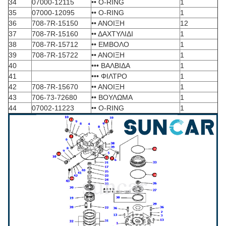
34
07000-12115
•• O-RING
1
35
07000-12095
•• O-RING
1
36
708-7R-15150
•• ΑΝΟΙΞΗ
12
37
708-7R-15160
•• ΔΑΧΤΥΛΙΔΙ
1
38
708-7R-15712
•• ΕΜΒΟΛΟ
1
39
708-7R-15722
•• ΑΝΟΙΞΗ
1
40
••• ΒΑΛΒΙΔΑ
1
41
••• ΦΙΛΤΡΟ
1
42
708-7R-15670
•• ΑΝΟΙΞΗ
1
43
706-73-72680
•• ΒΟΥΛΩΜΑ
1
44
07002-11223
•• O-RING
1