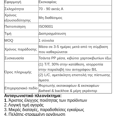
Εφαρμογή
Εκσκαφέας
Σκληρότητα
70 - 90 ακτές Α
Χρόνος
Μη διαθέσιμος
εξουσιοδότησης
Πιστοποίηση
ISO9001
Τιμή
Διαπραγμάτευση
MOQ
1 σύνολα
Μέσα σε 3-5 ημέρες μετά από τη σύμβαση
Χρόνος παράδοσης
που καθιερώνεται
Συσκευασία
Τσάντα PP μέσα, κιβώτιο χαρτοκιβωτίων έξω
(1) T/T, 30% στην κατάθεση, ισορροπία
στην παραλαβή του αντιγράφου B/L
Όρος πληρωμής
(2) L/C, αμετάκλητη επιστολή της πίστωσης
άμεσα.
Φορτωτής εκσακαφέων & εκσκαφέων
Επιχειρησιακό πεδίο
&wheel & backhoe & μέρη γκρέιντερ
Ανταγωνιστικό πλεονέκτημα:
1.
Άριστος έλεγχος ποιότητας των προϊόντων
2. Λογική τιμή αγοράς
3. Μικρές διαταγές, παραδοθείσες εγκαίρως
4. Πελάτης-στραμμένη οργάνωση