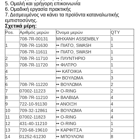
5. Ομαλή και γρήγορη επικοινωνία
6. Ομαδική εργασία πρακτικής
7. Δεσμευμένος να κάνει τα προϊόντα καταναλωτικής
εμπιστοσύνης.
Σχετικά μέρη:
Pos.
Αριθμός μερών
Όνομα μερών
QTY
708-7R-00131
ΜΗΧΑΝΗ ASSEMBLY
1
1
708-7R-11630
•• ΠΙΑΤΟ, SWASH
1
708-7R-11611
•• ΠΙΑΤΟ, SWASH
1
2
708-7R-11710
•• ΠΛΥΝΤΗΡΙΟ
1
3
708-7R-11720
•• ΦΙΛΤΡΟ
1
4
••• ΚΑΤΟΙΚΙΑ
1
5
••• ΒΟΥΛΩΜΑ
3
6
708-7R-11220
•• ΒΟΥΛΩΜΑ
2
7
07002-11223
•• O-RING
2
8
708-7R-11210
•• ΒΑΛΒΙΔΑ
4
9
722-10-91130
•• ΑΝΟΙΞΗ
4
10
709-32-12861
•• ΒΟΥΛΩΜΑ
4
11
07002-11823
•• O-RING
4
12
431-40-11210
•• O-RING
1
13
720-68-19610
•• ΚΑΡΦΙΤΣΑ
2
14
01252-61230
•• ΜΠΟΥΛΟΝΙ
8